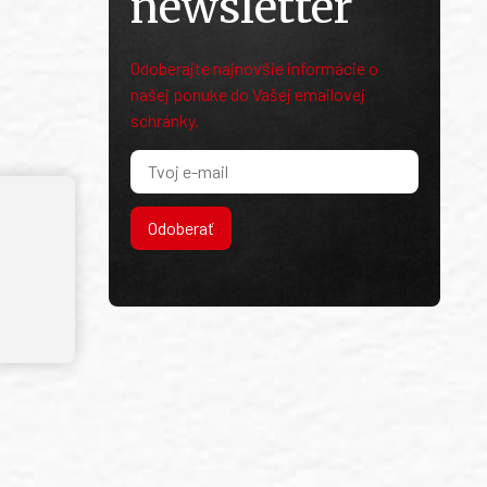
newsletter
Odoberajte najnovšie informácie o
našej ponuke do Vašej emailovej
schránky.
Odoberať