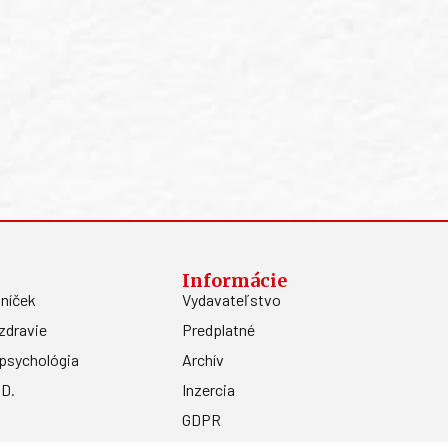
Informácie
níček
Vydavateľstvo
zdravie
Predplatné
psychológia
Archív
.D.
Inzercia
GDPR