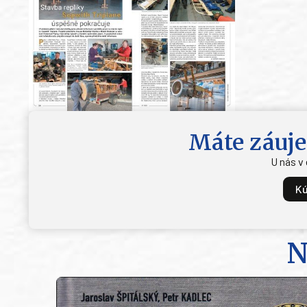
Máte záuje
U nás v
Kú
N