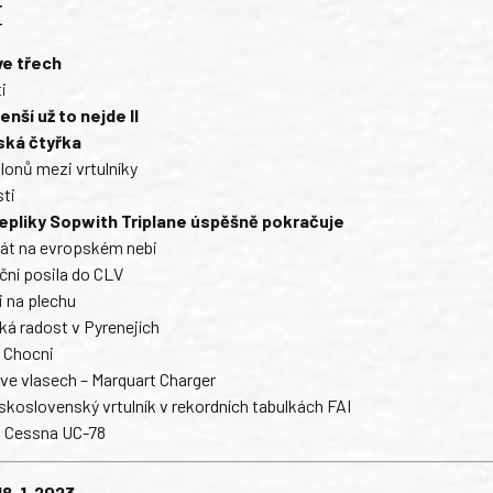
H
ve třech
i
enší už to nejde II
ská čtyřka
alonů mezi vrtulníky
ti
epliky Sopwith Triplane úspěšně pokračuje
kát na evropském nebi
ní posila do CLV
 na plechu
ká radost v Pyrenejích
 Chocni
ve vlasech – Marquart Charger
skoslovenský vrtulník v rekordních tabulkách FAI
e: Cessna UC-78
18. 1. 2023