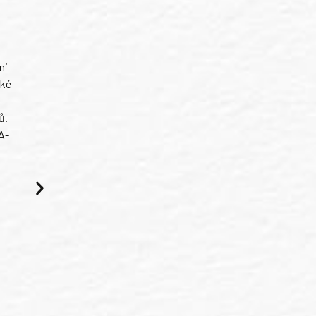
ni
ské
ů.
A-