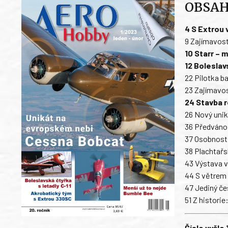
OBSA
4 S Extrou 
9 Zajímavost
10 Starr – m
12 Boleslav
22 Pilotka b
23 Zajímavos
24 Stavba r
26 Nový uni
36 Předvánoč
37 Osobnosti
38 Plachtařs
43 Výstava v
44 S větrem 
47 Jediný če
51 Z histori
Číslo vyšlo 