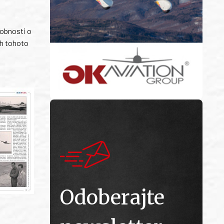
robnosti o
ch tohoto
Odoberajte