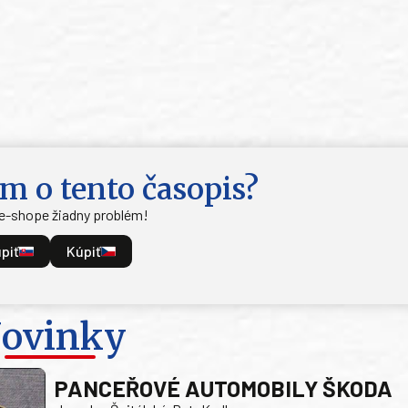
m o tento časopis?
 e-shope žiadny problém!
piť
Kúpiť
ovinky
PANCEŘOVÉ AUTOMOBILY ŠKODA