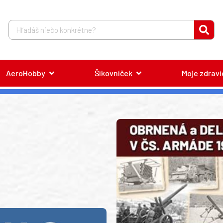
AeroHobby
Šikovníček
Moje zdravi