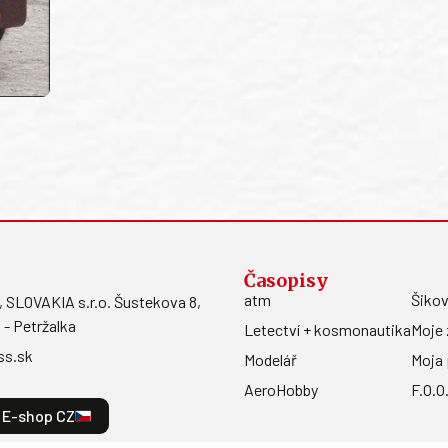
Časopisy
atm
Šikov
LOVAKIA s.r.o. Šustekova 8,
 - Petržalka
Letectví + kosmonautika
Moje 
ss.sk
Modelář
Moja 
AeroHobby
F.O.O
E-shop CZ