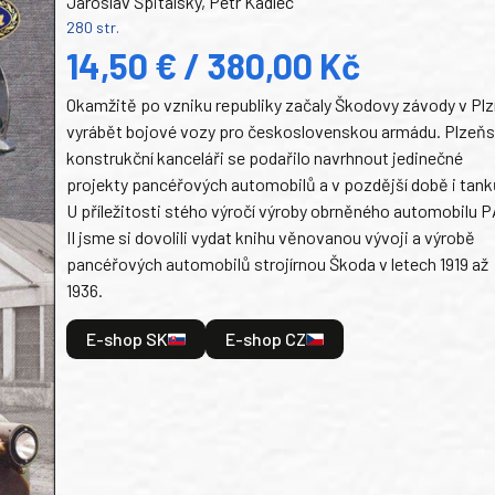
Jaroslav Špitálský, Petr Kadlec
280 str.
14,50 € / 380,00 Kč
Okamžitě po vzniku republiky začaly Škodovy závody v Plz
vyrábět bojové vozy pro československou armádu. Plzeň
konstrukční kanceláři se podařilo navrhnout jedinečné
projekty pancéřových automobilů a v pozdější době i tank
U příležitosti stého výročí výroby obrněného automobilu P
II jsme si dovolili vydat knihu věnovanou vývoji a výrobě
pancéřových automobilů strojírnou Škoda v letech 1919 až
1936.
E-shop SK
E-shop CZ