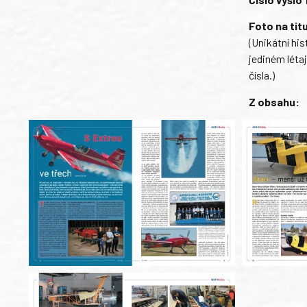
Foto na tit
(Unikátní hi
jediném léta
čísla.)
Z obsahu: