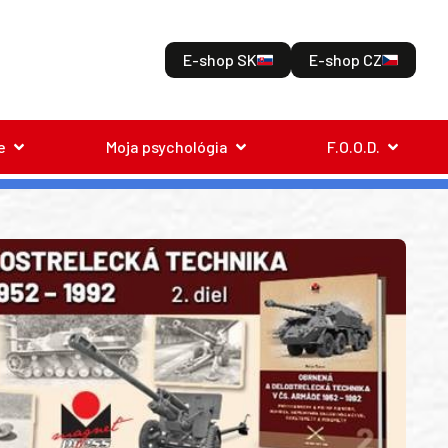
E-shop SK
E-shop CZ
e
Moja psychológia
F.O.O.D.