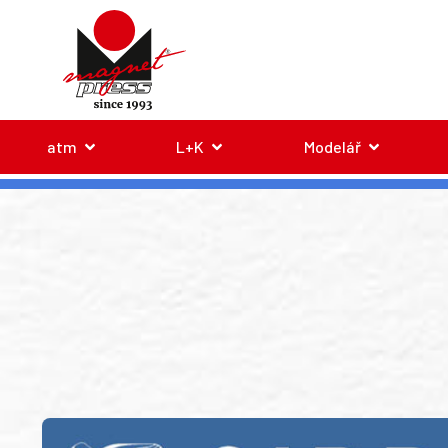
atm
L+K
Modelář