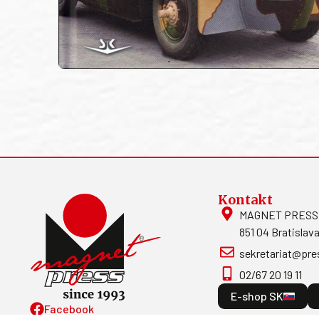
Kontakt
MAGNET PRESS, S
851 04 Bratislava
sekretariat@pre
02/67 20 19 11
E-shop SK
Facebook