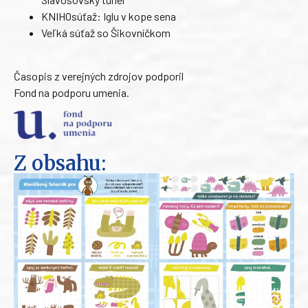
KNIHOsúťaž: Iglu v kope sena
Veľká súťaž so Šikovníčkom
Časopis z verejných zdrojov podporil
Fond na podporu umenia.
Z obsahu: