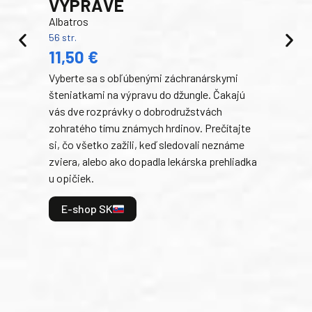
VÝPRAVE
Albatros
56 str.
PR
11,50 €
RO
Vyberte sa s obľúbenými záchranárskymi
Egm
šteniatkami na výpravu do džungle. Čakajú
192 s
14
vás dve rozprávky o dobrodružstvách
zohratého tímu známych hrdinov. Prečítajte
V te
si, čo všetko zažili, keď sledovali neznáme
dobr
zviera, alebo ako dopadla lekárska prehliadka
a ic
u opičiek.
kama
divo
E-shop SK
uspa
všet
ste 
konc
E