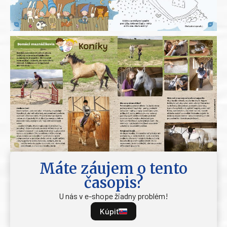
Máte záujem o tento
časopis?
U nás v e-shope žiadny problém!
Kúpiť