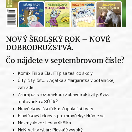
NOVÝ ŠKOLSKÝ ROK – NOVÉ
DOBRODRUŽSTVÁ.
Čo nájdete v septembrovom čísle?
Komix Filip a Ela: Filip sa teší do školy
Čity, čity, čit… : Agátka a Margarétka v botanickej
záhrade
Zahraj sa s rozprávkou: Zábavné aktivity, Kvíz,
maľovanka a SÚŤAŽ
Mravčekova školička: Zopakuj si tvary
Hlavičkový telocvik pre mravčeky: Hráme sa
Nezmyslovo: Lesná škôlka
Malý-veľký rybár: Pleskáč vysoký