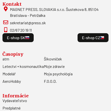
Kontakt
MAGNET PRESS, SLOVAKIA s.r.o. Šustekova 8, 851 04
Bratislava - Petržalka
sekretariat@press.sk
02/67 20 19 11
E-shop SK
E-shop CZ
Časopisy
atm
Šikovníček
Letectví + kosmonautika
Moje zdravie
Modelář
Moja psychológia
AeroHobby
F.O.O.D.
Informácie
Vydavateľstvo
Predplatné