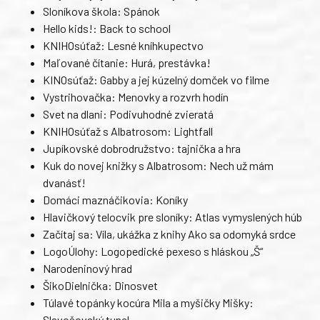
Sloníkova škola: Spánok
Hello kids!: Back to school
KNIHOsúťaž: Lesné kníhkupectvo
Maľované čítanie: Hurá, prestávka!
KINOsúťaž: Gabby a jej kúzelný domček vo filme
Vystrihovačka: Menovky a rozvrh hodín
Svet na dlani: Podivuhodné zvieratá
KNIHOsúťaž s Albatrosom: Lightfall
Jupíkovské dobrodružstvo: tajnička a hra
Kuk do novej knižky s Albatrosom: Nech už mám
dvanásť!
Domáci maznáčikovia: Koníky
Hlavičkový telocvik pre sloníky: Atlas vymyslených húb
Začítaj sa: Víla, ukážka z knihy Ako sa odomyká srdce
LogoÚlohy: Logopedické pexeso s hláskou „Š“
Narodeninový hrad
ŠikoDielnička: Dinosvet
Túlavé topánky kocúra Mila a myšičky Mišky:
Slavošovský tunel