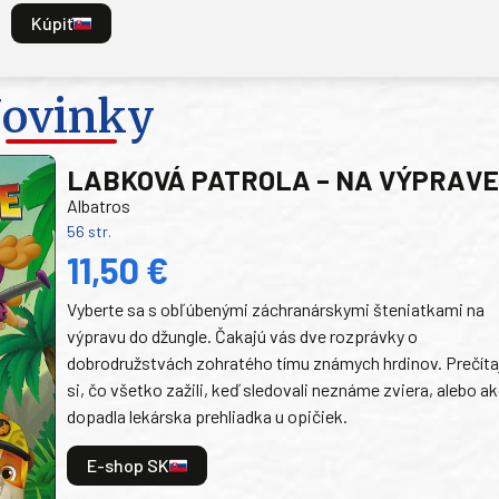
Kúpiť
ovinky
LABKOVÁ PATROLA – NA VÝPRAV
Albatros
56 str.
11,50 €
Vyberte sa s obľúbenými záchranárskymi šteniatkami na
výpravu do džungle. Čakajú vás dve rozprávky o
dobrodružstvách zohratého tímu známych hrdinov. Prečíta
si, čo všetko zažili, keď sledovali neznáme zviera, alebo a
dopadla lekárska prehliadka u opičiek.
E-shop SK