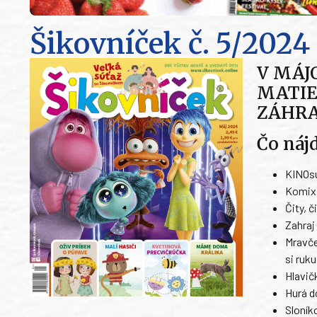
Šikovníček
č. 5/2024
V MÁJ
MATIE
ZÁHRA
Čo náj
KINOsú
Komix 
Čity, č
Zahraj
Mravče
si ruku
Hlavič
Hurá d
Sloník