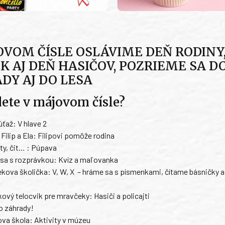
OVOM ČÍSLE OSLÁVIME DEŇ RODINY
K AJ DEŇ HASIČOV, POZRIEME SA D
DY AJ DO LESA
dete v májovom čísle?
ťaž: V hlave 2
Filip a Ela: Filipovi pomôže rodina
ity, čit… : Púpava
 sa s rozprávkou: Kvíz a maľovanka
kova školička: V, W, X
– hráme sa s písmenkami, čítame básničky a
kový telocvik pre mravčeky: Hasiči a policajti
o záhrady!
ova škola: Aktivity v múzeu