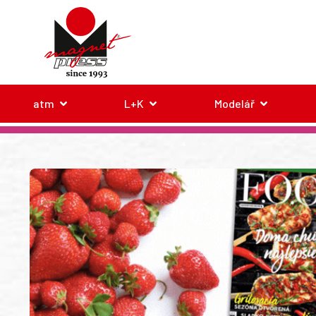
atm
L+K
Modelář