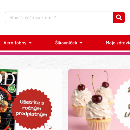
AeroHobby
Šikovníček
Moje zdravi