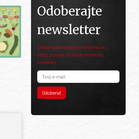
Odoberajte
newsletter
Odoberajte najnovšie informácie o
našej ponuke do Vašej emailovej
schránky.
Odoberať