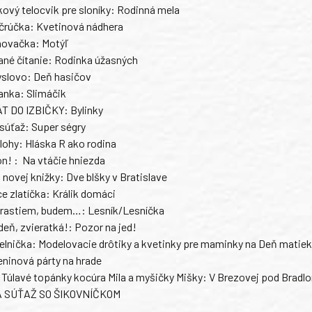
kový telocvik pre sloníky: Rodinná mela
črúčka: Kvetinová nádhera
hovačka: Motýľ
né čítanie: Rodinka úžasných
slovo: Deň hasičov
nka: Slimáčik
 DO IZBIČKY: Bylinky
úťaž: Super ségry
ohy: Hláska R ako rodina
n! :
Na vtáčie hniezda
 novej knižky: Dve blšky v Bratislave
 zlatíčka: Králik domáci
rastiem, budem…: Lesník/Lesníčka
deň, zvieratká!: Pozor na jed!
elnička: Modelovacie drôtiky a kvetinky pre maminky na Deň matiek
ninová párty na hrade
Túlavé topánky kocúra Mila a myšičky Mišky: V Brezovej pod Bradl
 SÚŤAŽ SO ŠIKOVNÍČKOM