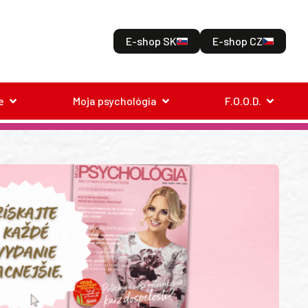
E-shop SK
E-shop CZ
e
Moja psychológia
F.O.O.D.