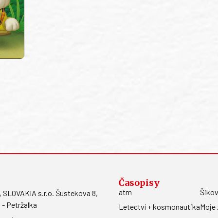
Časopisy
atm
Šikov
LOVAKIA s.r.o. Šustekova 8,
 - Petržalka
Letectví + kosmonautika
Moje 