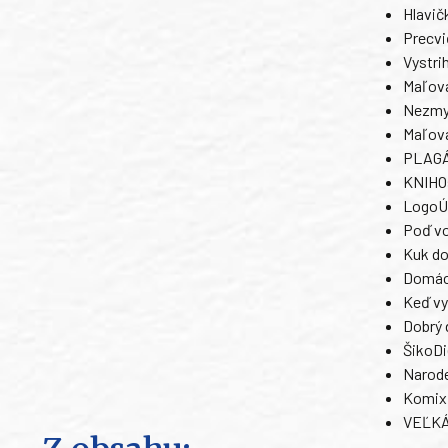
Hlavič
Precvi
Vystri
Maľova
Nezmy
Maľova
PLAGÁT
KNIHOs
LogoÚl
Poď vo
Kuk do
Domáce
Keď vy
Dobrý 
ŠikoDi
Narode
Komix 
VEĽKÁ