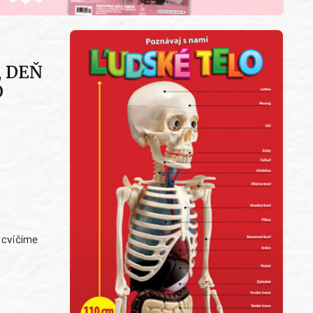
, DEŇ
O
 cvičíme