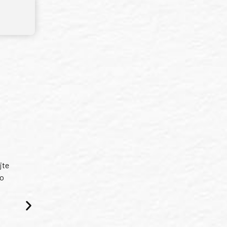
E
jte
ko