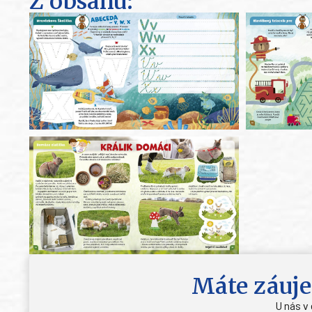
Z obsahu:
Máte záuje
U nás v