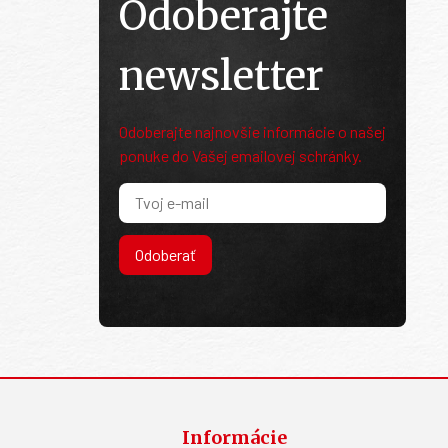
Odoberajte
newsletter
Odoberajte najnovšie informácie o našej
ponuke do Vašej emailovej schránky.
Odoberať
Informácie