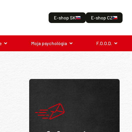
E-shop SK
E-shop CZ
e
Moja psychológia
F.O.O.D.