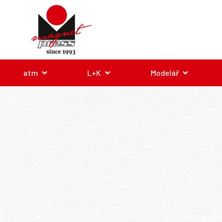
atm
L+K
Modelář