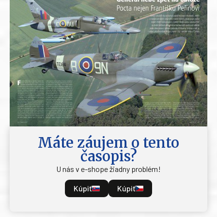
Máte záujem o tento
časopis?
U nás v e-shope žiadny problém!
Kúpiť
Kúpiť