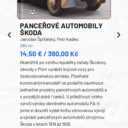
PANCEŘOVÉ AUTOMOBILY
ŠKODA
TA
Jaroslav Špitálský, Petr Kadlec
Ben
280 str.
352 s
14,50 € / 380,00 Kč
22
Okamžitě po vzniku republiky začaly Škodovy
Tank
závody v Plzni vyrábět bojové vozy pro
býva
československou armádu. Plzeňské
Rusk
konstrukční kanceláři se podařilo navrhnout
armá
jedinečné projekty pancéřových automobilů a
stře
v pozdější době i tanků. U příležitosti stého
při 
výročí výroby obrněného automobilu PA-II
blíz
jsme si dovolili vydat knihu věnovanou vývoji
tank
a výrobě pancéřových automobilů strojírnou
v lé
Škoda v letech 1919 až 1936.
tak 