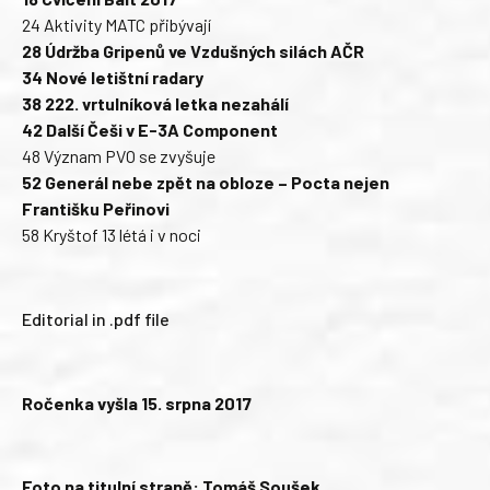
24 Aktivity MATC přibývají
28 Údržba Gripenů ve Vzdušných silách AČR
34 Nové letištní radary
38 222. vrtulníková letka nezahálí
42 Další Češi v E-3A Component
48 Význam PVO se zvyšuje
52 Generál nebe zpět na obloze – Pocta nejen
Františku Peřinovi
58 Kryštof 13 létá i v noci
Editorial in .pdf file
Ročenka vyšla 15. srpna 2017
Foto na titulní straně: Tomáš Soušek