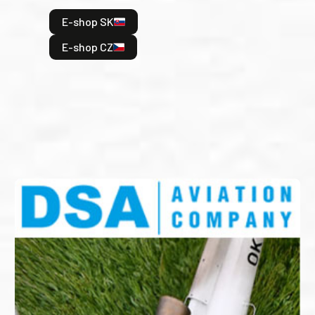
hrdi
E-shop SK
je: 
odeh
E-shop CZ
bitv
E
E