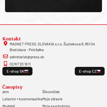
Kontakt
MAGNET PRESS, SLOVAKIA s.r.o. Šustekova 8, 851 04
Bratislava - Petržalka
sekretariat@press.sk
02/67 20 19 11
E-shop SK
E-shop CZ
Časopisy
atm
Šikovníček
Letectví + kosmonautika
Moje zdravie
Modelář
Moja psychológia