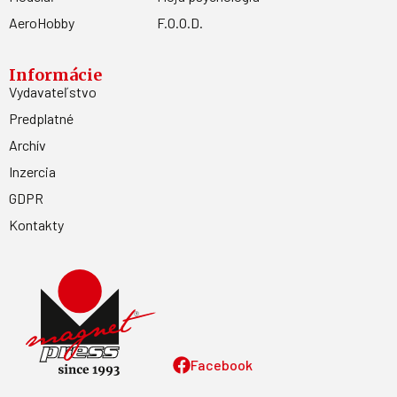
AeroHobby
F.O.O.D.
Informácie
Vydavateľstvo
Predplatné
Archív
Inzercia
GDPR
Kontakty
Facebook