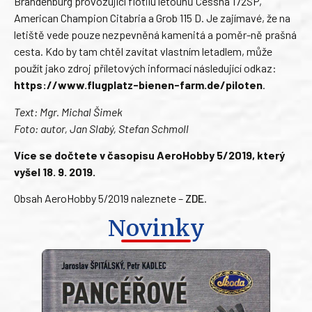
Brandenburg provozující flotilu letounů Cessna 172SP,
American Champion Citabria a Grob 115 D. Je zajímavé, že na
letiště vede pouze nezpevněná kamenitá a poměr-ně prašná
cesta. Kdo by tam chtěl zavítat vlastním letadlem, může
použít jako zdroj příletových informací následující odkaz:
https://www.flugplatz-bienen-farm.de/piloten
.
Text: Mgr. Michal Šimek
Foto: autor, Jan Slabý, Stefan Schmoll
Více se dočtete v časopisu AeroHobby 5/2019, který
vyšel 18. 9. 2019.
Obsah AeroHobby 5/2019 naleznete –
ZDE
.
Novinky