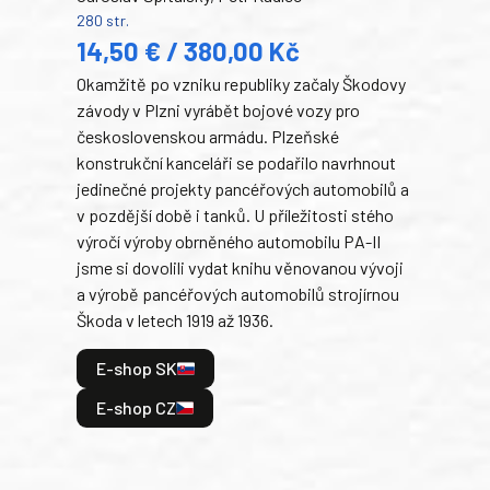
280 str.
352 s
14,50 € / 380,00 Kč
22
Okamžitě po vzniku republiky začaly Škodovy
Tank
závody v Plzni vyrábět bojové vozy pro
býva
československou armádu. Plzeňské
Rusk
konstrukční kanceláři se podařilo navrhnout
armá
jedinečné projekty pancéřových automobilů a
stře
v pozdější době i tanků. U příležitosti stého
při 
výročí výroby obrněného automobilu PA-II
blíz
jsme si dovolili vydat knihu věnovanou vývoji
tank
a výrobě pancéřových automobilů strojírnou
v lé
Škoda v letech 1919 až 1936.
tak 
hrdi
E-shop SK
je: 
odeh
E-shop CZ
bitv
E