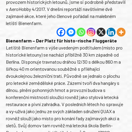
provozem historických letounů, jsme si podrobně představili
v AeroHobby 4/2017. V dnešní reportáži navštívíme dvě
zajímavé akce, které jeho členové pořádali na malebném
letišti Bienenfarm.
Bienenfarm – Der Platz für histo-rische Fluggeräte
Letiště Bienenfarm s výše uvedeným podtitulem (místo pro
historické letouny) se nachází přibližně 30 km západně od
Berlína. Disponuje travnatou dráhou 12/30 s délkou 860 m a
šířkou 40 m orientovanou souběžně s přiléhající
dvoukolejnou železniční tratí. Původně se jednalo o plochu
pro letecké zemědělské práce. Zázemí tvoří dva hangáry s
dílnou, plnění pohonných hmot a provozní budova s
konferenční místností sloužící rovněž jako stylová letecká
restaurace a pivní zahrádka. V posledních létech ho spravuje
a vy-užívá jako jednu ze svých základen sdružení QUAX a
rovněž slouží jako místo pro konání řady zajímavých akcí a
sletů. Svůj domov tam rovněž má letecká škola Berlin-