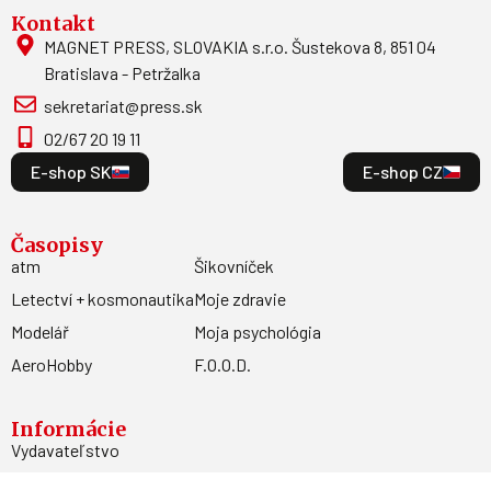
Kontakt
MAGNET PRESS, SLOVAKIA s.r.o. Šustekova 8, 851 04
Bratislava - Petržalka
sekretariat@press.sk
02/67 20 19 11
E-shop SK
E-shop CZ
Časopisy
atm
Šikovníček
Letectví + kosmonautika
Moje zdravie
Modelář
Moja psychológia
AeroHobby
F.O.O.D.
Informácie
Vydavateľstvo
Predplatné