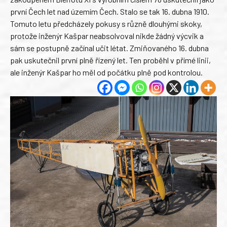
první Čech let nad územím Čech. Stalo se tak 16. dubna 1910.
Tomuto letu předcházely pokusy s různě dlouhými skoky,
protože inženýr Kašpar neabsolvoval nikde žádný výcvik a
sám se postupně začínal učit létat. Zmiňovaného 16. dubna
pak uskutečnil první plně řízený let. Ten proběhl v přímé linii,
ale inženýr Kašpar ho měl od počátku plně pod kontrolou.