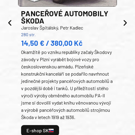
PANCEŘOVÉ AUTOMOBILY
ŠKODA
TA
Jaroslav Špitálský, Petr Kadlec
Ben
280 str.
352 s
14,50 € / 380,00 Kč
22
Okamžitě po vzniku republiky začaly Škodovy
Tank
závody v Plzni vyrábět bojové vozy pro
býva
československou armádu. Plzeňské
Rusk
konstrukční kanceláři se podařilo navrhnout
armá
jedinečné projekty pancéřových automobilů a
stře
v pozdější době i tanků. U příležitosti stého
při 
výročí výroby obrněného automobilu PA-II
blíz
jsme si dovolili vydat knihu věnovanou vývoji
tank
a výrobě pancéřových automobilů strojírnou
v lé
Škoda v letech 1919 až 1936.
tak 
hrdi
E-shop SK
je: 