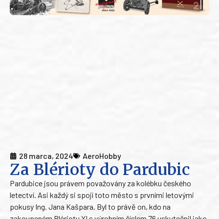
28 marca, 2024
AeroHobby
Za Blérioty do Pardubic
Pardubice jsou právem považovány za kolébku českého
letectví. Asi každý si spojí toto město s prvními letovými
pokusy Ing. Jana Kašpara. Byl to právě on, kdo na
zakoupeném Blériotu XI s výrobním číslem 76 uskutečnil jako