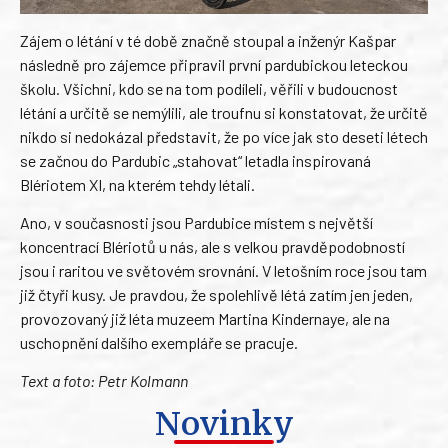
Zájem o létání v té době značně stoupal a inženýr Kašpar
následně pro zájemce připravil první pardubickou leteckou
školu. Všichni, kdo se na tom podíleli, věřili v budoucnost
létání a určitě se nemýlili, ale troufnu si konstatovat, že určitě
nikdo si nedokázal představit, že po více jak sto deseti létech
se začnou do Pardubic „stahovat“ letadla inspirovaná
Blériotem XI, na kterém tehdy létali.
Ano, v současnosti jsou Pardubice místem s největší
koncentrací Blériotů u nás, ale s velkou pravděpodobností
jsou i raritou ve světovém srovnání. V letošním roce jsou tam
již čtyři kusy. Je pravdou, že spolehlivě létá zatím jen jeden,
provozovaný již léta muzeem Martina Kindernaye, ale na
uschopnění dalšího exempláře se pracuje.
Text a foto: Petr Kolmann
Novinky