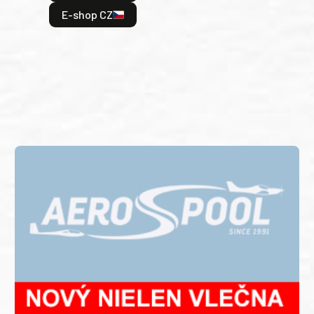
odeh
E-shop CZ
bitv
E
E