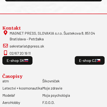
Kontakt
MAGNET PRESS, SLOVAKIA s.r.o. Šustekova 8, 851 04
Bratislava - Petržalka
sekretariat@press.sk
02/67 20 19 11
E-shop SK
E-shop CZ
Časopisy
atm
Šikovníček
Letectví + kosmonautika
Moje zdravie
Modelář
Moja psychológia
AeroHobby
F.O.O.D.