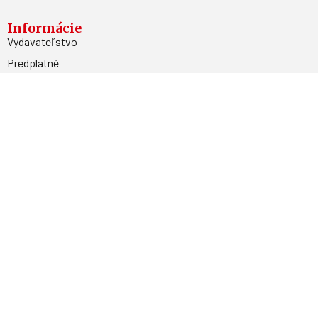
Informácie
Vydavateľstvo
Predplatné
Archív
Inzercia
GDPR
Kontakty
Facebook