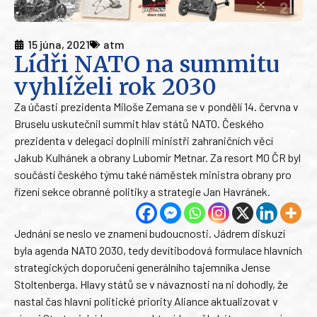
15 júna, 2021
atm
Lídři NATO na summitu
vyhlíželi rok 2030
Za účasti prezidenta Miloše Zemana se v pondělí 14. června v
Bruselu uskutečnil summit hlav států NATO. Českého
prezidenta v delegaci doplnili ministři zahraničních věcí
Jakub Kulhánek a obrany Lubomír Metnar. Za resort MO ČR byl
součástí českého týmu také náměstek ministra obrany pro
řízení sekce obranné politiky a strategie Jan Havránek.
Jednání se neslo ve znamení budoucnosti. Jádrem diskuzí
byla agenda NATO 2030, tedy devítibodová formulace hlavních
strategických doporučení generálního tajemníka Jense
Stoltenberga. Hlavy států se v návaznosti na ni dohodly, že
nastal čas hlavní politické priority Aliance aktualizovat v