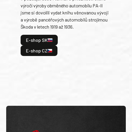
výročí výroby obrněného automobilu PA-II
blíz
jsme si dovolili vydat knihu věnovanou vývoji
tank
a výrobě pancéřových automobilů strojírnou
v lé
Škoda v letech 1919 až 1936.
tak 
hrdi
E-shop SK
je: 
odeh
E-shop CZ
bitv
E
E