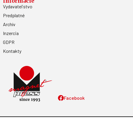
Informácie
Vydavateľstvo
Predplatné
Archív
Inzercia
GDPR
Kontakty
Facebook
Magnetpress.online
© 2023 Všetky práva vyhradené. Dizajn a
programovanie: