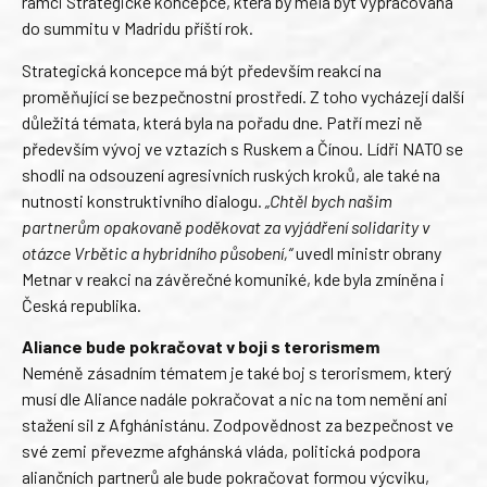
rámci Strategické koncepce, která by měla být vypracována
do summitu v Madridu příští rok.
Strategická koncepce má být především reakcí na
proměňující se bezpečnostní prostředí. Z toho vycházejí další
důležitá témata, která byla na pořadu dne. Patří mezi ně
především vývoj ve vztazích s Ruskem a Čínou. Lídři NATO se
shodli na odsouzení agresivních ruských kroků, ale také na
nutnosti konstruktivního dialogu.
„Chtěl bych našim
partnerům opakovaně poděkovat za vyjádření solidarity v
otázce Vrbětic a hybridního působení,“
uvedl ministr obrany
Metnar v reakci na závěrečné komuniké, kde byla zmíněna i
Česká republika.
Aliance bude pokračovat v boji s terorismem
Neméně zásadním tématem je také boj s terorismem, který
musí dle Aliance nadále pokračovat a nic na tom nemění ani
stažení sil z Afghánistánu. Zodpovědnost za bezpečnost ve
své zemi převezme afghánská vláda, politická podpora
aliančních partnerů ale bude pokračovat formou výcviku,