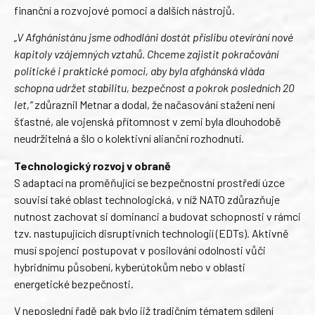
finanční a rozvojové pomoci a dalších nástrojů.
„V Afghánistánu jsme odhodláni dostát příslibu otevírání nové
kapitoly vzájemných vztahů. Chceme zajistit pokračování
politické i praktické pomoci, aby byla afghánská vláda
schopna udržet stabilitu, bezpečnost a pokrok posledních 20
let,“
zdůraznil Metnar a dodal, že načasování stažení není
šťastné, ale vojenská přítomnost v zemi byla dlouhodobě
neudržitelná a šlo o kolektivní alianční rozhodnutí.
Technologický rozvoj v obraně
S adaptací na proměňující se bezpečnostní prostředí úzce
souvisí také oblast technologická, v níž NATO zdůrazňuje
nutnost zachovat si dominanci a budovat schopnosti v rámci
tzv. nastupujících disruptivních technologií (EDTs). Aktivně
musí spojenci postupovat v posilování odolnosti vůči
hybridnímu působení, kyberútokům nebo v oblasti
energetické bezpečnosti.
V neposlední řadě pak bylo již tradičním tématem sdílení