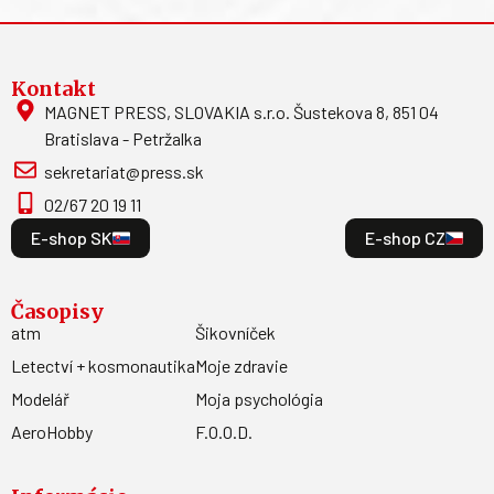
Kontakt
MAGNET PRESS, SLOVAKIA s.r.o. Šustekova 8, 851 04
Bratislava - Petržalka
sekretariat@press.sk
02/67 20 19 11
E-shop SK
E-shop CZ
Časopisy
atm
Šikovníček
Letectví + kosmonautika
Moje zdravie
Modelář
Moja psychológia
AeroHobby
F.O.O.D.