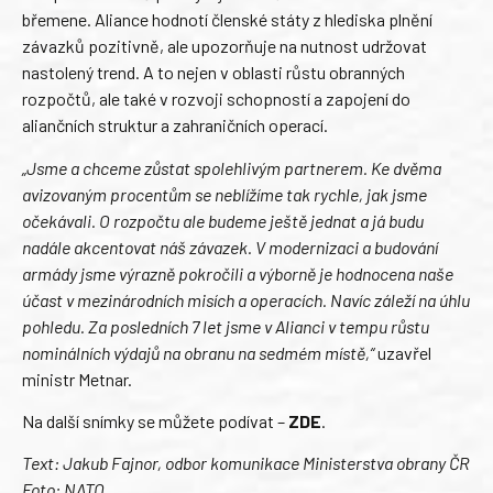
břemene. Aliance hodnotí členské státy z hlediska plnění
závazků pozitivně, ale upozorňuje na nutnost udržovat
nastolený trend. A to nejen v oblasti růstu obranných
rozpočtů, ale také v rozvoji schopností a zapojení do
aliančních struktur a zahraničních operací.
„Jsme a chceme zůstat spolehlivým partnerem. Ke dvěma
avizovaným procentům se neblížíme tak rychle, jak jsme
očekávali. O rozpočtu ale budeme ještě jednat a já budu
nadále akcentovat náš závazek. V modernizaci a budování
armády jsme výrazně pokročili a výborně je hodnocena naše
účast v mezinárodních misích a operacích. Navíc záleží na úhlu
pohledu. Za posledních 7 let jsme v Alianci v tempu růstu
nominálních výdajů na obranu na sedmém místě,“
uzavřel
ministr Metnar.
Na další snímky se můžete podívat –
ZDE
.
Text: Jakub Fajnor, odbor komunikace Ministerstva obrany ČR
Foto: NATO