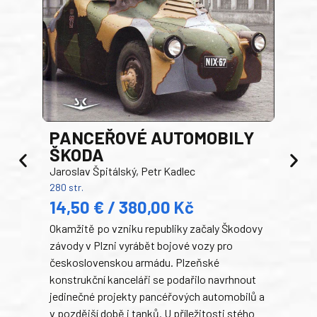
PANCEŘOVÉ AUTOMOBILY
ŠKODA
TA
Jaroslav Špitálský, Petr Kadlec
Ben
280 str.
352 s
14,50 € / 380,00 Kč
22
Okamžitě po vzniku republiky začaly Škodovy
Tank
závody v Plzni vyrábět bojové vozy pro
býva
československou armádu. Plzeňské
Rusk
konstrukční kanceláři se podařilo navrhnout
armá
jedinečné projekty pancéřových automobilů a
stře
v pozdější době i tanků. U příležitosti stého
při 