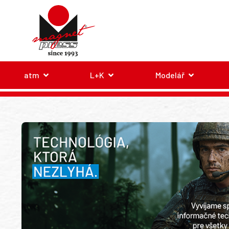
atm
L+K
Modelář