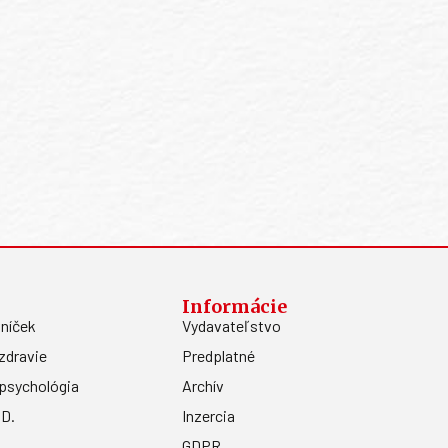
Informácie
níček
Vydavateľstvo
zdravie
Predplatné
psychológia
Archív
.D.
Inzercia
GDPR