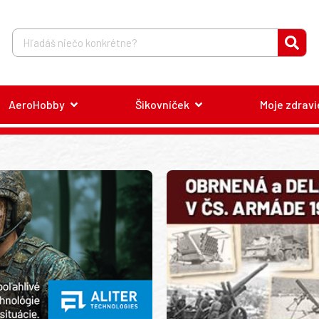
AeroHobby
Šikovníček
Moje zdravi