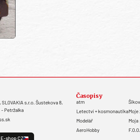
Časopisy
atm
Šikov
LOVAKIA s.r.o. Šustekova 8,
 - Petržalka
Letectví + kosmonautika
Moje 
ss.sk
Modelář
Moja 
AeroHobby
F.O.O
E-shop CZ