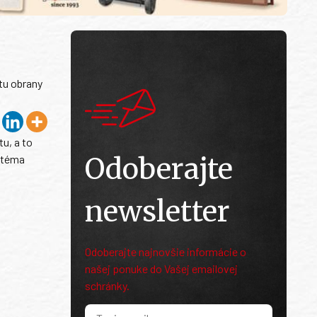
tu obrany
u, a to
Odoberajte
a téma
newsletter
Odoberajte najnovšie informácie o
našej ponuke do Vašej emailovej
schránky.