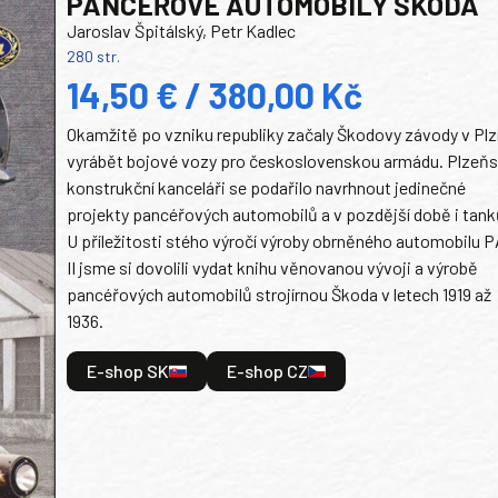
PANCEŘOVÉ AUTOMOBILY ŠKODA
Jaroslav Špitálský, Petr Kadlec
280 str.
14,50 € / 380,00 Kč
Okamžitě po vzniku republiky začaly Škodovy závody v Plz
vyrábět bojové vozy pro československou armádu. Plzeň
konstrukční kanceláři se podařilo navrhnout jedinečné
projekty pancéřových automobilů a v pozdější době i tank
U příležitosti stého výročí výroby obrněného automobilu P
II jsme si dovolili vydat knihu věnovanou vývoji a výrobě
pancéřových automobilů strojírnou Škoda v letech 1919 až
1936.
E-shop SK
E-shop CZ