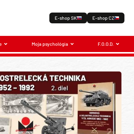
E-shop SK
E-shop CZ
e
Moja psychológia
F.O.O.D.