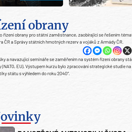
ízení obrany
o řízení obrany pro státní zaměstnance, zaobírající se řešením téma
itra ČR a Správy státních hmotných rezerv a vojáků z Armády ČR.
šky a navazující semináře se zaměřením na systém řízení obrany stát
y (NATO, EU). Výstupem kurzu bylo zpracování strategické studie n
tiky státu s výhledem do roku 2040″.
ovinky