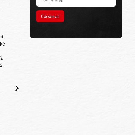
Odoberať
ni
ské
ů.
A-