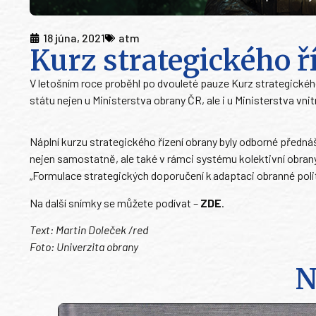
18 júna, 2021
atm
Kurz strategického ř
V letošním roce proběhl po dvouleté pauze Kurz strategickéh
státu nejen u Ministerstva obrany ČR, ale i u Ministerstva vn
Náplní kurzu strategického řízení obrany byly odborné předná
nejen samostatně, ale také v rámci systému kolektivní obran
„Formulace strategických doporučení k adaptaci obranné poli
Na další snímky se můžete podívat –
ZDE
.
Text: Martin Doleček /red
Foto: Univerzita obrany
N