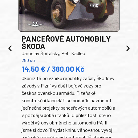
PANCEŘOVÉ AUTOMOBILY
ŠKODA
TA
Jaroslav Špitálský, Petr Kadlec
Ben
280 str.
352 s
14,50 € / 380,00 Kč
22
Okamžitě po vzniku republiky začaly Škodovy
Tank
závody v Plzni vyrábět bojové vozy pro
býva
československou armádu. Plzeňské
Rusk
konstrukční kanceláři se podařilo navrhnout
armá
jedinečné projekty pancéřových automobilů a
stře
v pozdější době i tanků. U příležitosti stého
při 
výročí výroby obrněného automobilu PA-II
blíz
jsme si dovolili vydat knihu věnovanou vývoji
tank
a výrobě pancéřových automobilů strojírnou
v lé