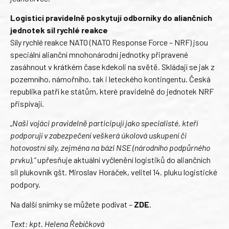
Logistici pravidelně poskytují odborníky do aliančních
jednotek sil rychlé reakce
Síly rychlé reakce NATO (NATO Response Force – NRF) jsou
speciální alianční mnohonárodní jednotky připravené
zasáhnout v krátkém čase kdekoli na světě. Skládají se jak z
pozemního, námořního, tak i leteckého kontingentu. Česká
republika patří ke státům, které pravidelně do jednotek NRF
přispívají.
„Naši vojáci pravidelně participují jako specialisté, kteří
podporují v zabezpečení veškerá úkolová uskupení či
hotovostní síly, zejména na bázi NSE (národního podpůrného
prvku),“
upřesňuje aktuální vyčlenění logistiků do aliančních
sil plukovník gšt. Miroslav Horáček, velitel 14. pluku logistické
podpory.
Na další snímky se můžete podívat –
ZDE
.
Text: kpt.
Helena Řebíčková