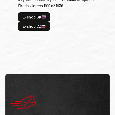
Škoda v letech 1919 až 1936.
tak 
hrdi
E-shop SK
je: 
odeh
E-shop CZ
bitv
E
E