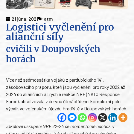
21 júna, 2021
atm
Logistici vyčlenění pro
alianční síly
cvičili v Doupovských
horách
Více než sedmdesátka vojáků z pardubického 141.
zásobovacího praporu, kteří jsou vyčleněni pro roky 2022 až
2024 do aliančních Sil rychlé reakce NRF (NATO Response
Force), absolvovala v červnu čtrnáctidenní komplexní polní
výcvik ve vojenském újezdu Hradiště v Doupovských horách.
„Úkolové uskupení NRF 22-24 se momentálně nachází v
přípravné fázi a vojáci v tuto chvíli prochází pravidelným