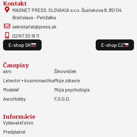
Kontakt
MAGNET PRESS, SLOVAKIA s.r.o. Šustekova 8, 851 04
Bratislava - Petržalka
sekretariat@press.sk
02/67 20 19 11
E-shop SK
E-shop CZ
Časopisy
atm
Šikovníček
Letectví + kosmonautika
Moje zdravie
Modelář
Moja psychológia
AeroHobby
F.O.O.D.
Informácie
Vydavateľstvo
Predplatné