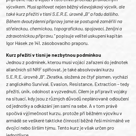
výcvikem. Musí splňovat nejen běžný vševojskový výcvik, ale
také kurz přežití v tísni S.E.R.E. úrovně „B“ a řadu dalšího.
Během dvoutýdenní přípravy jsme se postupně zaměřili na
střeleckou, chemickou, topografickou, spojovací, ženijní a
zdravotnickou přípravu,“
popisuje velitel uskupení kapitán
Igor Hásek ze 141. zásobovacího praporu.
Kurz přežití v tísni je nezbytnou podmínkou
Jednou z podmínek, kterou musí vojáci zařazení do jednotek
aliančních sil NRF splňovat, je také absolvování kurzu
S.E.R.E. úrovně „B“. Zkratka, složená ze čtyř písmen, vychází
z anglického Survival, Evasion, Resistance, Extraction – tedy
přežití, únik, odolnost a vyzvednutí. Cílem je připravit vojáky
na situaci, kdy jsou z různých důvodů neplánovaně odloučeni
od jednotky a odkázáni jen sami na sebe. A v tom právě
spočívá výjimečnost kurzu, protože při běžném výcviku v
armádě se veškeré taktické činnosti běžně řeší minimálně ve
dvojici nebo širším týmu. Tento kurz je však určen pro
jednotlivce.