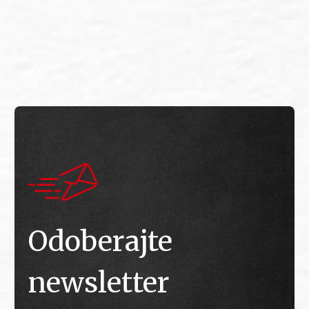
E
E
Odoberajte
newsletter