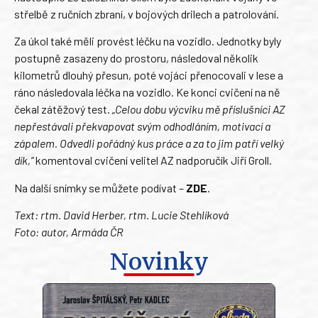
střelbě z ručních zbraní, v bojových drilech a patrolování.
Za úkol také měli provést léčku na vozidlo. Jednotky byly
postupně zasazeny do prostoru, následoval několik
kilometrů dlouhý přesun, poté vojáci přenocovali v lese a
ráno následovala léčka na vozidlo. Ke konci cvičení na ně
čekal zátěžový test.
„Celou dobu výcviku mě příslušníci AZ
nepřestávali překvapovat svým odhodláním, motivací a
zápalem. Odvedli pořádný kus práce a za to jim patří velký
dík,“
komentoval cvičení velitel AZ nadporučík Jiří Groll.
Na další snímky se můžete podívat –
ZDE
.
Text: rtm. David Herber, rtm. Lucie Stehlíková
Foto: autor, Armáda ČR
Novinky