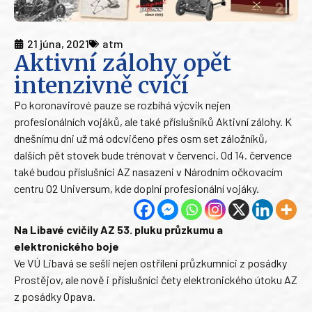
21 júna, 2021
atm
Aktivní zálohy opět
intenzivně cvičí
Po koronavirové pauze se rozbíhá výcvik nejen
profesionálních vojáků, ale také příslušníků Aktivní zálohy. K
dnešnímu dni už má odcvičeno přes osm set záložníků,
dalších pět stovek bude trénovat v červenci. Od 14. července
také budou příslušníci AZ nasazeni v Národním očkovacím
centru O2 Universum, kde doplní profesionální vojáky.
Na Libavé cvičily AZ 53. pluku průzkumu a
elektronického boje
Ve VÚ Libavá se sešli nejen ostřílení průzkumníci z posádky
Prostějov, ale nově i příslušníci čety elektronického útoku AZ
z posádky Opava.