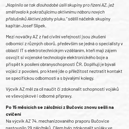
„Naplnilo se tak dlouhodobé úsilí skupiny pro řízení AZ, jež
směřovalo k pokračujícímu aktivnímu náboru nových
příslušníků Aktivní zálohy pluku,“
sdělil náčelník skupiny
kapitán Josef Slípek.
Mezi nováčky AZ z řad civilní veřejnosti jsou zkušení
odborníci z různých oborů, především se jedná o specialisty v
oblasti IT s elektrotechnickým vzděláním, kteří mají zájem
osvojit si vojenské technologie elektronického boje a
přispět k posílení obranyschopnosti ČR. Doplňují je bývalí
vojáci z povolení, pro které jde o příležitost neztratit kontakt
se specifickou odborností a s bývalými kolegy.
Výcvik AZ měl za cíl naučit či zdokonalit schopnosti vojáků
ve vševojskové i odborné přípravy.
Po 15 měsících se záložníci z Bučovic znovu sešli na
cvičení
Na výcvik AZ 74. mechanizovaného praporu Bučovice
nastoupilo 29 záložníků. Cílem bylo zdokonalit vojáky ve