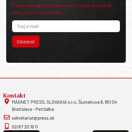
Odoberajte najnovšie informácie o našej ponuke do
Vašej emailovej schránky.
Odoberať
Kontakt
MAGNET PRESS, SLOVAKIA s.r.o. Šustekova 8, 851 04
Bratislava - Petržalka
sekretariat@press.sk
02/67 20 19 11