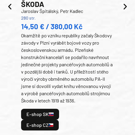
ŠKODA
TA
Jaroslav Špitálský, Petr Kadlec
Ben
280 str.
352 s
14,50 € / 380,00 Kč
22
Okamžitě po vzniku republiky začaly Škodovy
Tank
závody v Plzni vyrábět bojové vozy pro
býva
československou armádu. Plzeňské
Rusk
konstrukční kanceláři se podařilo navrhnout
armá
jedinečné projekty pancéřových automobilů a
stře
v pozdější době i tanků. U příležitosti stého
při 
výročí výroby obrněného automobilu PA-II
blíz
jsme si dovolili vydat knihu věnovanou vývoji
tank
a výrobě pancéřových automobilů strojírnou
v lé
Škoda v letech 1919 až 1936.
tak 
hrdi
E-shop SK
je: 
odeh
E-shop CZ
bitv