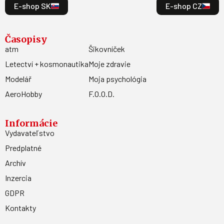
E-shop SK
E-shop CZ
Časopisy
atm
Šikovníček
Letectví + kosmonautika
Moje zdravie
Modelář
Moja psychológia
AeroHobby
F.O.O.D.
Informácie
Vydavateľstvo
Predplatné
Archív
Inzercia
GDPR
Kontakty