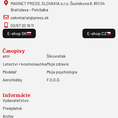
MAGNET PRESS, SLOVAKIA s.r.o. Šustekova 8, 851 04
Bratislava - Petržalka
sekretariat@press.sk
02/67 20 19 11
E-shop SK
E-shop CZ
Časopisy
atm
Šikovníček
Letectví + kosmonautika
Moje zdravie
Modelář
Moja psychológia
AeroHobby
F.O.O.D.
Informácie
Vydavateľstvo
Predplatné
Archív