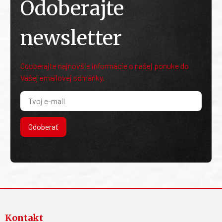
Odoberajte
newsletter
Odoberajte najnovšie informácie o našej ponuke do
Vašej emailovej schránky.
Odoberať
Kontakt