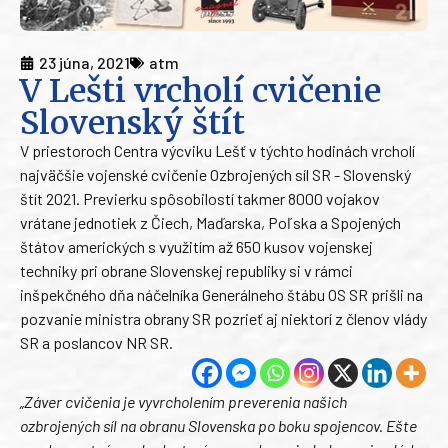
23 júna, 2021
atm
V Lešti vrcholí cvičenie
Slovenský štít
V priestoroch Centra výcviku Lešť v týchto hodinách vrcholí
najväčšie vojenské cvičenie Ozbrojených síl SR - Slovenský
štít 2021. Previerku spôsobilostí takmer 8000 vojakov
vrátane jednotiek z Čiech, Maďarska, Poľska a Spojených
štátov amerických s využitím až 650 kusov vojenskej
techniky pri obrane Slovenskej republiky si v rámci
inšpekčného dňa náčelníka Generálneho štábu OS SR prišli na
pozvanie ministra obrany SR pozrieť aj niektorí z členov vlády
SR a poslancov NR SR.
„Záver cvičenia je vyvrcholením preverenia našich
ozbrojených síl na obranu Slovenska po boku spojencov. Ešte