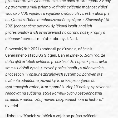
pred samotným vyhodnotením sme dnes aj s kolegami z vlády
a parlamentu mali priamo vo finále cvičenia možnosť vidieť
viac ako 1700 vojakov a vojačiek cvičiacich v Lešti v akcii pri
ostrých streľbách mechanizovaného práporu. Slovenský štít
2021 jednoznačne potvrdil špičkovú kvalitu našich
profesionálov a ich pripravenosť na obranu našej krajiny a
občanov,“
povedal minister obrany J. Naď.
Slovenský štít 2021 zhodnotil pozitívne aj náčelník
Generálneho štábu OS SR gen. Daniel Zmeko.
„Som rád, že
doterajší priebeh cvičenia preukázal, že napriek prestávke
sme si udržali vysokú úroveň profesionality v plánovacích
procesoch i v obsluhe zbraňových systémov. Zároveň si z
cvičenia odnášame poznatky, ktoré zapracujeme do
systémových zmien, ktoré pomôžu zlepšiť našu pripravenosť
reagovať na súčasnú, stále komplikovanú bezpečnostnú
situáciu v našom záujmovom bezpečnostnom priestore,“
uviedol.
Úlohou cvičiacich vojačiek a vojakov počas cvičenia