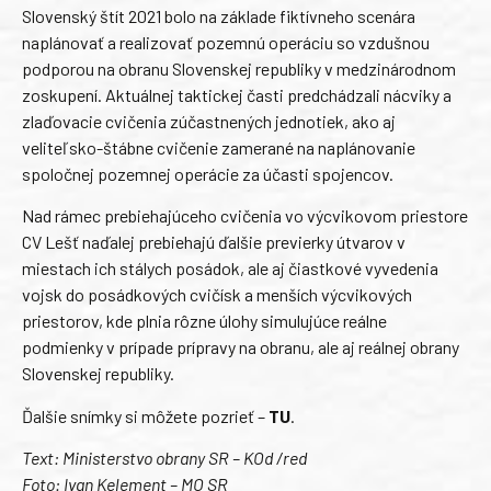
Slovenský štít 2021 bolo na základe fiktívneho scenára
naplánovať a realizovať pozemnú operáciu so vzdušnou
podporou na obranu Slovenskej republiky v medzinárodnom
zoskupení. Aktuálnej taktickej časti predchádzali nácviky a
zlaďovacie cvičenia zúčastnených jednotiek, ako aj
veliteľsko-štábne cvičenie zamerané na naplánovanie
spoločnej pozemnej operácie za účasti spojencov.
Nad rámec prebiehajúceho cvičenia vo výcvikovom priestore
CV Lešť naďalej prebiehajú ďalšie previerky útvarov v
miestach ich stálych posádok, ale aj čiastkové vyvedenia
vojsk do posádkových cvičísk a menších výcvikových
priestorov, kde plnia rôzne úlohy simulujúce reálne
podmienky v prípade prípravy na obranu, ale aj reálnej obrany
Slovenskej republiky.
Ďalšie snímky si môžete pozrieť –
TU
.
Text: Ministerstvo obrany SR – KOd /red
Foto: Ivan Kelement – MO SR