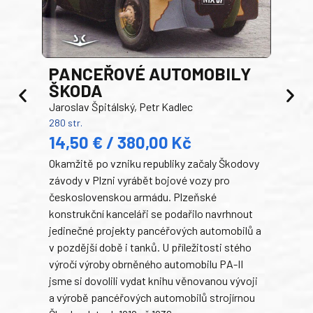
PANCEŘOVÉ AUTOMOBILY
ŠKODA
TA
Jaroslav Špitálský, Petr Kadlec
Ben
280 str.
352 s
14,50 € / 380,00 Kč
22
Okamžitě po vzniku republiky začaly Škodovy
Tank
závody v Plzni vyrábět bojové vozy pro
býva
československou armádu. Plzeňské
Rusk
konstrukční kanceláři se podařilo navrhnout
armá
jedinečné projekty pancéřových automobilů a
stře
v pozdější době i tanků. U příležitosti stého
při 
výročí výroby obrněného automobilu PA-II
blíz
jsme si dovolili vydat knihu věnovanou vývoji
tank
a výrobě pancéřových automobilů strojírnou
v lé