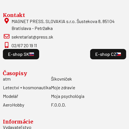
Kontakt
MAGNET PRESS, SLOVAKIA s.r.o. Šustekova 8, 851 04
Bratislava - Petržalka
sekretariat@press.sk
02/67 20 19 11
E-shop SK
E-shop CZ
Časopisy
atm
Šikovníček
Letectví + kosmonautika
Moje zdravie
Modelář
Moja psychológia
AeroHobby
F.O.O.D.
Informácie
Vydavateľstvo