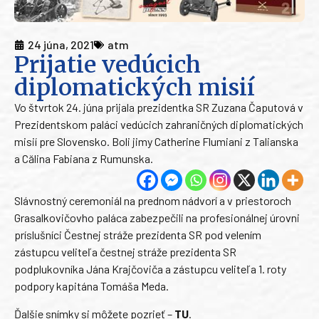
24 júna, 2021
atm
Prijatie vedúcich
diplomatických misií
Vo štvrtok 24. júna prijala prezidentka SR Zuzana Čaputová v
Prezidentskom paláci vedúcich zahraničných diplomatických
misií pre Slovensko. Boli jimy Catherine Flumiani z Talianska
a Călina Fabiana z Rumunska.
Slávnostný ceremoniál na prednom nádvorí a v priestoroch
Grasalkovičovho paláca zabezpečili na profesionálnej úrovni
príslušníci Čestnej stráže prezidenta SR pod velením
zástupcu veliteľa čestnej stráže prezidenta SR
podplukovníka Jána Krajčoviča a zástupcu veliteľa 1. roty
podpory kapitána Tomáša Meda.
Ďalšie snímky si môžete pozrieť –
TU
.