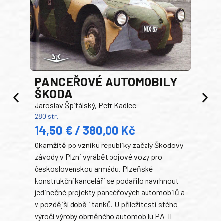
PANCEŘOVÉ AUTOMOBILY
ŠKODA
TA
Jaroslav Špitálský, Petr Kadlec
Ben
280 str.
352 s
14,50 € / 380,00 Kč
22
Okamžitě po vzniku republiky začaly Škodovy
Tank
závody v Plzni vyrábět bojové vozy pro
býva
československou armádu. Plzeňské
Rusk
konstrukční kanceláři se podařilo navrhnout
armá
jedinečné projekty pancéřových automobilů a
stře
v pozdější době i tanků. U příležitosti stého
při 
výročí výroby obrněného automobilu PA-II
blíz