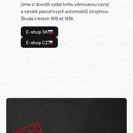
jsme si dovolili vydat knihu věnovanou vývoji
tank
a výrobě pancéřových automobilů strojírnou
v lé
Škoda v letech 1919 až 1936.
tak 
hrdi
E-shop SK
je: 
odeh
E-shop CZ
bitv
E
E