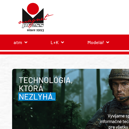
atm
L+K
Modelář