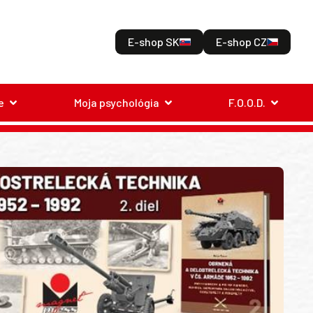
E-shop SK
E-shop CZ
e
Moja psychológia
F.O.O.D.