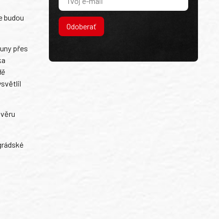
se budou
Odoberať
suny přes
ka
dě
světlil
ávěru
grádské