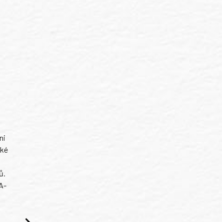
ni
ské
ů.
A-