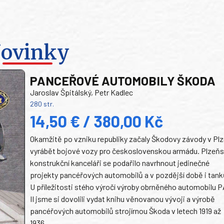
ovinky
PANCEŘOVÉ AUTOMOBILY ŠKODA
Jaroslav Špitálský, Petr Kadlec
280 str.
14,50 € / 380,00 Kč
Okamžitě po vzniku republiky začaly Škodovy závody v Plz
vyrábět bojové vozy pro československou armádu. Plzeň
konstrukční kanceláři se podařilo navrhnout jedinečné
projekty pancéřových automobilů a v pozdější době i tank
U příležitosti stého výročí výroby obrněného automobilu P
II jsme si dovolili vydat knihu věnovanou vývoji a výrobě
pancéřových automobilů strojírnou Škoda v letech 1919 až
1936.