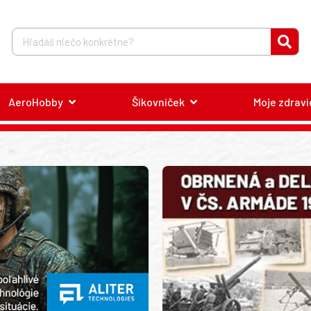
AeroHobby
Šikovníček
Moje zdravi