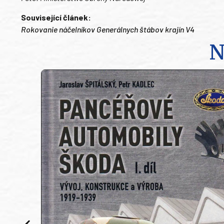
Související článek:
Rokovanie náčelníkov Generálnych štábov krajín V4
N