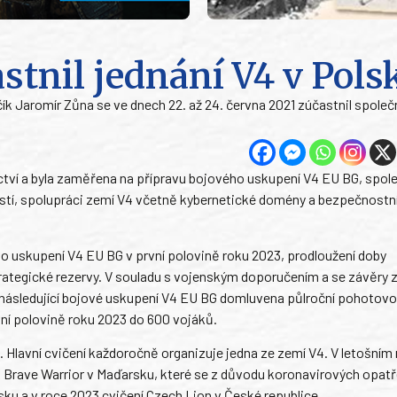
stnil jednání V4 v Pols
ík Jaromír Zůna se ve dnech 22. až 24. června 2021 zúčastnil spole
ictví a byla zaměřena na přípravu bojového uskupení V4 EU BG, spol
ostí, spolupráci zemí V4 včetně kybernetické domény a bezpečnostní
o uskupení V4 EU BG v první polovině roku 2023, prodloužení doby
ategické rezervy. V souladu s vojenským doporučením a se závěry z
o následující bojové uskupení V4 EU BG domluvena půlroční pohotov
vní polovině roku 2023 do 600 vojáků.
. Hlavní cvičení každoročně organizuje jedna ze zemí V4. V letošním 
Brave Warrior v Maďarsku, které se z důvodu koronavirových opatř
ku a v roce 2023 cvičení Czech Lion v České republice.