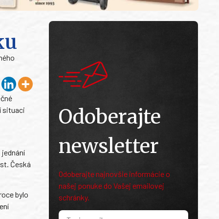
ku
čného
ečné
Odoberajte
 situaci
newsletter
 jednání
ost. Česká
Odoberajte najnovšie informácie o
našej ponuke do Vašej emailovej
roce bylo
schránky.
ení