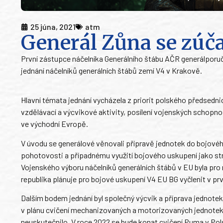
25 júna, 2021
atm
Generál Zůna se zúča
První zástupce náčelníka Generálního štábu AČR generálporuč
jednání náčelníků generálních štábů zemí V4 v Krakově.
Hlavní témata jednání vycházela z priorit polského předsedn
vzdělávací a výcvikové aktivity, posílení vojenských schopn
ve východní Evropě.
V úvodu se generálové věnovali přípravě jednotek do bojovéh
pohotovosti a případnému využití bojového uskupení jako str
Vojenského výboru náčelníků generálních štábů v EU byla pr
republika plánuje pro bojové uskupení V4 EU BG vyčlenit v pr
Dalším bodem jednání byl společný výcvik a příprava jednotek
v plánu cvičení mechanizovaných a motorizovaných jednotek 
neuskutečnilo. V roce 2022 se bude konat cvičení Puma v Pols