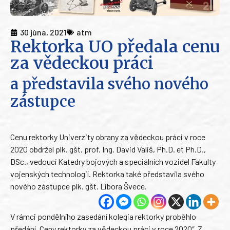
30 júna, 2021
atm
Rektorka UO předala cenu
za vědeckou práci
a představila svého nového
zástupce
Cenu rektorky Univerzity obrany za vědeckou práci v roce
2020 obdržel plk. gšt. prof. Ing. David Vališ, Ph.D. et Ph.D.,
DSc., vedoucí Katedry bojových a speciálních vozidel Fakulty
vojenských technologií. Rektorka také představila svého
nového zástupce plk. gšt. Libora Švece.
V rámci pondělního zasedání kolegia rektorky proběhlo
předání „Ceny rektorky za vědeckou práci v roce 2020″. Z