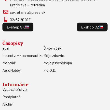
Bratislava - Petržalka
sekretariat@press.sk
02/67 20 19 11
E-shop SK
E-shop CZ
Časopisy
atm
Šikovníček
Letectví + kosmonautika
Moje zdravie
Modelář
Moja psychológia
AeroHobby
F.O.O.D.
Informácie
Vydavateľstvo
Predplatné
Archív