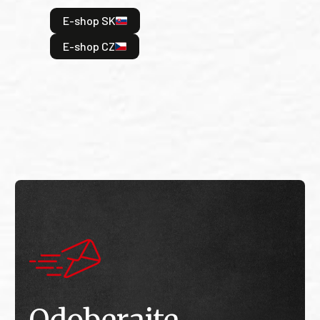
hrdi
E-shop SK
je: 
odeh
E-shop CZ
bitv
E
E