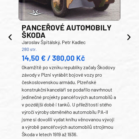
PANCEŘOVÉ AUTOMOBILY
ŠKODA
TA
Jaroslav Špitálský, Petr Kadlec
Ben
280 str.
352 s
14,50 € / 380,00 Kč
22
Okamžitě po vzniku republiky začaly Škodovy
Tank
závody v Plzni vyrábět bojové vozy pro
býva
československou armádu. Plzeňské
Rusk
konstrukční kanceláři se podařilo navrhnout
armá
jedinečné projekty pancéřových automobilů a
stře
v pozdější době i tanků. U příležitosti stého
při 
výročí výroby obrněného automobilu PA-II
blíz
jsme si dovolili vydat knihu věnovanou vývoji
tank
a výrobě pancéřových automobilů strojírnou
v lé
Škoda v letech 1919 až 1936.
tak 