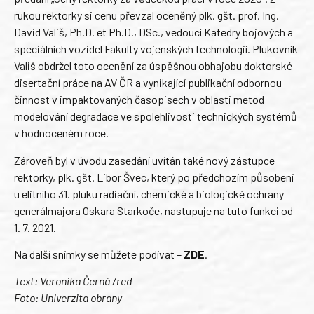
rukou rektorky si cenu převzal oceněný plk. gšt. prof. Ing.
David Vališ, Ph.D. et Ph.D., DSc., vedoucí Katedry bojových a
speciálních vozidel Fakulty vojenských technologií. Plukovník
Vališ obdržel toto ocenění za úspěšnou obhajobu doktorské
disertační práce na AV ČR a vynikající publikační odbornou
činnost v impaktovaných časopisech v oblasti metod
modelování degradace ve spolehlivosti technických systémů
v hodnoceném roce.
Zároveň byl v úvodu zasedání uvítán také nový zástupce
rektorky, plk. gšt. Libor Švec, který po předchozím působení
u elitního 31. pluku radiační, chemické a biologické ochrany
generálmajora Oskara Starkoče, nastupuje na tuto funkci od
1. 7. 2021.
Na další snímky se můžete podívat –
ZDE
.
Text: Veronika Černá /red
Foto: Univerzita obrany