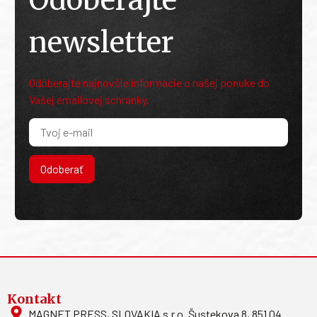
Odoberajte
newsletter
Odoberajte najnovšie informácie o našej ponuke do
Vašej emailovej schránky.
Odoberať
Kontakt
MAGNET PRESS, SLOVAKIA s.r.o. Šustekova 8, 851 04