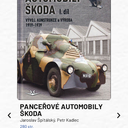
PANCEŘOVÉ AUTOMOBILY
ŠKODA
TA
Jaroslav Špitálský, Petr Kadlec
Ben
280 str.
352 s