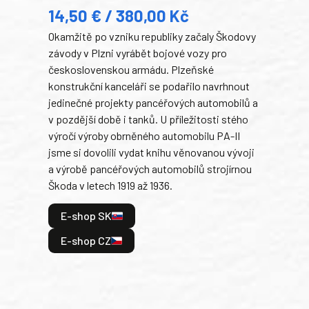
14,50 € / 380,00 Kč
22
Okamžitě po vzniku republiky začaly Škodovy
Tank
závody v Plzni vyrábět bojové vozy pro
býva
československou armádu. Plzeňské
Rusk
konstrukční kanceláři se podařilo navrhnout
armá
jedinečné projekty pancéřových automobilů a
stře
v pozdější době i tanků. U příležitosti stého
při 
výročí výroby obrněného automobilu PA-II
blíz
jsme si dovolili vydat knihu věnovanou vývoji
tank
a výrobě pancéřových automobilů strojírnou
v lé
Škoda v letech 1919 až 1936.
tak 
hrdi
E-shop SK
je: 
odeh
E-shop CZ
bitv
E
E