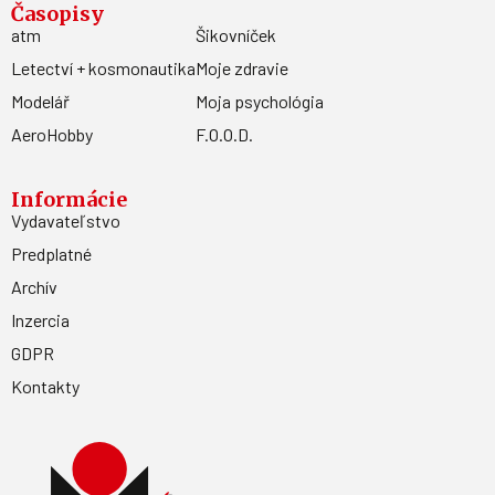
Časopisy
atm
Šikovníček
Letectví + kosmonautika
Moje zdravie
Modelář
Moja psychológia
AeroHobby
F.O.O.D.
Informácie
Vydavateľstvo
Predplatné
Archív
Inzercia
GDPR
Kontakty