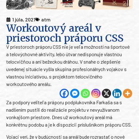
1 júla, 2021
atm
Workoutový areál v
priestoroch práporu CSS
V priestoroch práporu CSS nie je veľa možností na športové
a telovýchovné aktivity, lebo útvar nedisponuje vlastnou
telocvičňou a ani bežeckou dráhou. V snahe o zlepšenie
uvedenej situácie vyšla skupina profesionálnych vojakov s
vlastnou iniciatívou, s projektom telocvičného
workoutového areálu.
Za podpory veliteľa práporu podplukovníka Farkaša sa s
nadšením pustili do realizácie projektu v nevyužívanom
vonkajšom priestore. Dnes už workoutový areál má
konkrétnu podobu a je k dispozícii príslušníkom práporu CSS.
Vojaci verí, že v budúcnosti sa areál bude rozrastať o nové