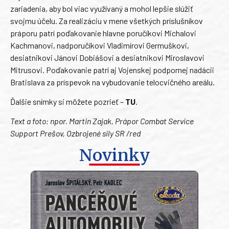
zariadenia, aby bol viac využívaný a mohol lepšie slúžiť
svojmu účelu. Za realizáciu v mene všetkých príslušníkov
práporu patrí poďakovanie hlavne poručíkovi Michalovi
Kachmanovi, nadporučíkovi Vladimírovi Germuškovi,
desiatnikovi Jánovi Dobiášovi a desiatnikovi Miroslavovi
Mitrusovi. Poďakovanie patrí aj Vojenskej podpornej nadácii
Bratislava za príspevok na vybudovanie telocvičného areálu.
Ďalšie snímky si môžete pozrieť –
TU
.
Text a foto: npor. Martin Zajak, Prápor Combat Service
Support Prešov, Ozbrojené sily SR /red
Novinky