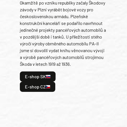
Okamžitě po vzniku republiky začaly Škodovy
Tank
závody v Plzni vyrábět bojové vozy pro
býva
československou armádu. Plzeňské
Rusk
konstrukční kanceláři se podařilo navrhnout
armá
jedinečné projekty pancéřových automobilů a
stře
v pozdější době i tanků. U příležitosti stého
při 
výročí výroby obrněného automobilu PA-II
blíz
jsme si dovolili vydat knihu věnovanou vývoji
tank
a výrobě pancéřových automobilů strojírnou
v lé
Škoda v letech 1919 až 1936.
tak 
hrdi
E-shop SK
je: 
odeh
E-shop CZ
bitv
E
E