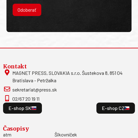
Odoberať
Kontakt
MAGNET PRESS, SLOVAKIA s.r.o. Šustekova 8, 851 04
Bratislava - Petržalka
sekretariat@press.sk
02/67 20 19 11
E-shop SK
E-shop CZ
Časopisy
atm
Šikovníček