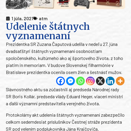
1 júla, 2021
atm
Udelenie štátnych
vyznamenaní
Prezidentka SR Zuzana Čaputová udelila v nedeľu 27. júna
dvadsaťštyri štátnych vyznamenaní osobnostiam
spoločenského, kultúrneho ako aj športového života, z toho
piatim in memoriam. V budove Slovenskej filharmónie v
Bratislave prezidentka ocenila osem žien a šestnásť mužov.
Slávnostného aktu sa zúčastnili aj predseda Národnej rady
SR Boris Kollár, predseda vlády Eduard Heger, viacerí ministri
a ďalší významní predstavitelia verejného života.
Protokolárny akt udelenia štátnych vyznamenaní zabezpečilo
celkom sedemdesiat príslušníkov Čestnej stráže prezidenta
SR pod velením podplukovníka Jána Krajčoviča.