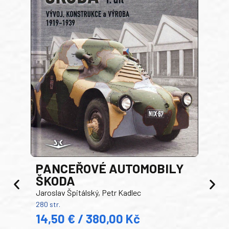
PANCEŘOVÉ AUTOMOBILY
ŠKODA
TA
Jaroslav Špitálský, Petr Kadlec
Ben
280 str.
352 s
14,50 € / 380,00 Kč
22