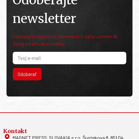
Odoberajte
newsletter
Odoberajte najnovšie informácie o našej ponuke do
Vašej emailovej schránky.
Odoberať
Kontakt
MAGNET PRESS, SLOVAKIA s.r.o. Šustekova 8, 851 04