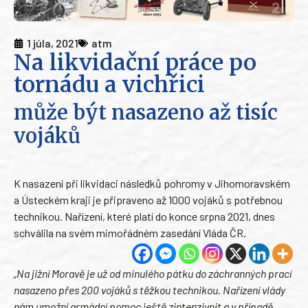
1 júla, 2021
atm
Na likvidační práce po
tornádu a vichřici
může být nasazeno až tisíc
vojáků
K nasazení při likvidaci následků pohromy v Jihomoravském
a Ústeckém kraji je připraveno až 1000 vojáků s potřebnou
technikou. Nařízení, které platí do konce srpna 2021, dnes
schválila na svém mimořádném zasedání Vláda ČR.
„Na jižní Moravě je už od minulého pátku do záchranných prací
nasazeno přes 200 vojáků s těžkou technikou. Nařízení vlády
nám umožní armádní pomoc ještě zintenzivnit a v případě