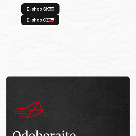
hrdi
E-shop SK
je: 
odeh
E-shop CZ
bitv
E
E