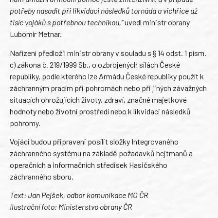
potřeby nasadit při likvidaci následků tornáda a vichřice až
tisíc vojáků s potřebnou technikou,“
uvedl ministr obrany
Lubomír Metnar.
Nařízení předložil ministr obrany v souladu s § 14 odst. 1 písm.
c) zákona č. 219/1999 Sb., o ozbrojených silách České
republiky, podle kterého lze Armádu České republiky použít k
záchranným pracím při pohromách nebo při jiných závažných
situacích ohrožujících životy, zdraví, značné majetkové
hodnoty nebo životní prostředí nebo k likvidaci následků
pohromy.
Vojáci budou připraveni posílit složky Integrovaného
záchranného systému na základě požadavků hejtmanů a
operačních a informačních středisek Hasičského
záchranného sboru.
Text: Jan Pejšek, odbor komunikace MO ČR
Ilustrační foto: Ministerstvo obrany ČR