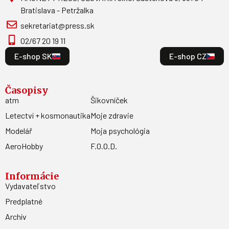
Bratislava - Petržalka
sekretariat@press.sk
02/67 20 19 11
E-shop SK
E-shop CZ
Časopisy
atm
Šikovníček
Letectví + kosmonautika
Moje zdravie
Modelář
Moja psychológia
AeroHobby
F.O.O.D.
Informácie
Vydavateľstvo
Predplatné
Archív