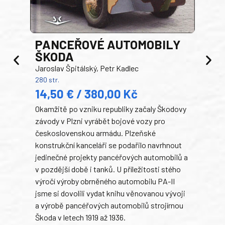
PANCEŘOVÉ AUTOMOBILY
ŠKODA
TA
Jaroslav Špitálský, Petr Kadlec
Ben
280 str.
352 s
14,50 € / 380,00 Kč
22
Okamžitě po vzniku republiky začaly Škodovy
Tank
závody v Plzni vyrábět bojové vozy pro
býva
československou armádu. Plzeňské
Rusk
konstrukční kanceláři se podařilo navrhnout
armá
jedinečné projekty pancéřových automobilů a
stře
v pozdější době i tanků. U příležitosti stého
při 
výročí výroby obrněného automobilu PA-II
blíz
jsme si dovolili vydat knihu věnovanou vývoji
tank
a výrobě pancéřových automobilů strojírnou
v lé
Škoda v letech 1919 až 1936.
tak 