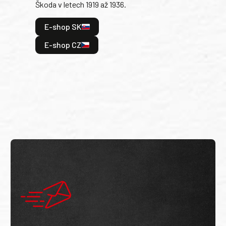
Škoda v letech 1919 až 1936.
tak 
hrdi
E-shop SK
je: 
odeh
E-shop CZ
bitv
E
E