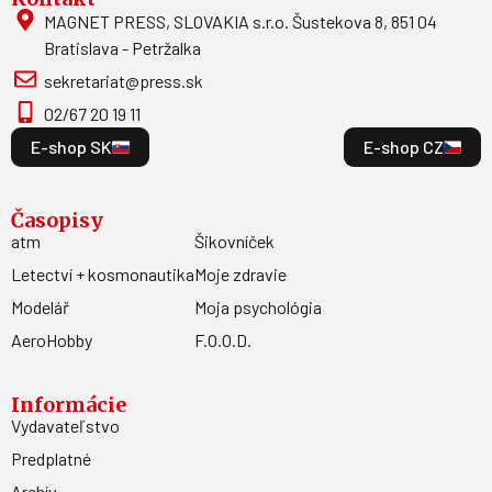
MAGNET PRESS, SLOVAKIA s.r.o. Šustekova 8, 851 04
Bratislava - Petržalka
sekretariat@press.sk
02/67 20 19 11
E-shop SK
E-shop CZ
Časopisy
atm
Šikovníček
Letectví + kosmonautika
Moje zdravie
Modelář
Moja psychológia
AeroHobby
F.O.O.D.
Informácie
Vydavateľstvo
Predplatné
Archív