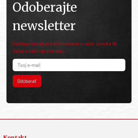
Odoberajte
newsletter
Odoberajte najnovšie informácie o našej ponuke do
Vašej emailovej schránky.
Odoberať
Kontakt