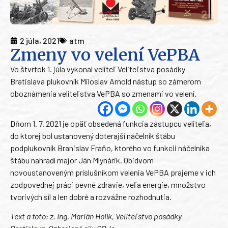
2 júla, 2021
atm
Zmeny vo velení VePBA
Vo štvrtok 1. júla vykonal veliteľ Veliteľstva posádky
Bratislava plukovník Miloslav Arnold nástup so zámerom
oboznámenia veliteľstva VePBA so zmenami vo velení.
Dňom 1. 7. 2021 je opäť obsedená funkcia zástupcu veliteľa,
do ktorej bol ustanovený doterajší náčelník štábu
podplukovník Branislav Fraňo, ktorého vo funkcii náčelníka
štábu nahradí major Ján Mlynárik. Obidvom
novoustanoveným príslušníkom velenia VePBA prajeme v ich
zodpovednej práci pevné zdravie, veľa energie, množstvo
tvorivých síl a len dobré a rozvážne rozhodnutia.
Text a foto: z. Ing. Marián Holík, Veliteľstvo posádky