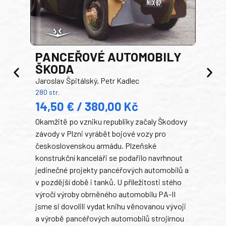
PANCEŘOVÉ AUTOMOBILY
ŠKODA
TA
Jaroslav Špitálský, Petr Kadlec
Ben
280 str.
352 s
14,50 € / 380,00 Kč
22
Okamžitě po vzniku republiky začaly Škodovy
Tank
závody v Plzni vyrábět bojové vozy pro
býva
československou armádu. Plzeňské
Rusk
konstrukční kanceláři se podařilo navrhnout
armá
jedinečné projekty pancéřových automobilů a
stře
v pozdější době i tanků. U příležitosti stého
při 
výročí výroby obrněného automobilu PA-II
blíz
jsme si dovolili vydat knihu věnovanou vývoji
tank
a výrobě pancéřových automobilů strojírnou
v lé