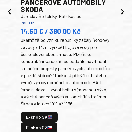
PANCEŘOVÉ AUTOMOBILY
ŠKODA
TA
Jaroslav Špitálský, Petr Kadlec
Ben
280 str.
352 s
14,50 € / 380,00 Kč
22
Okamžitě po vzniku republiky začaly Škodovy
Tank
závody v Plzni vyrábět bojové vozy pro
býva
československou armádu. Plzeňské
Rusk
konstrukční kanceláři se podařilo navrhnout
armá
jedinečné projekty pancéřových automobilů a
stře
v pozdější době i tanků. U příležitosti stého
při 
výročí výroby obrněného automobilu PA-II
blíz
jsme si dovolili vydat knihu věnovanou vývoji
tank
a výrobě pancéřových automobilů strojírnou
v lé
Škoda v letech 1919 až 1936.
tak 
hrdi
E-shop SK
je: 
odeh
E-shop CZ