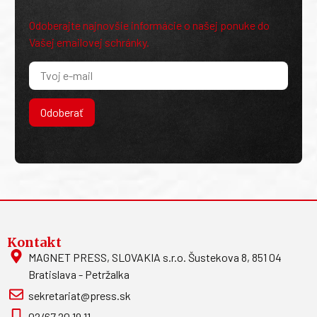
Odoberajte najnovšie informácie o našej ponuke do
Vašej emailovej schránky.
Odoberať
Kontakt
MAGNET PRESS, SLOVAKIA s.r.o. Šustekova 8, 851 04
Bratislava - Petržalka
sekretariat@press.sk
02/67 20 19 11