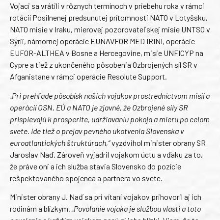
Vojaci sa vrátili v rôznych termínoch v priebehu roka v rámci
rotácií Posilnenej predsunutej prítomnosti NATO v Lotyšsku,
NATO misie v Iraku, mierovej pozorovateľskej misie UNTSO v
Sýrii, námornej operácie EUNAVFOR MED IRINI, operácie
EUFOR-ALTHEA v Bosne a Hercegovine, misie UNFICYP na
Cypre a tiež z ukončeného pôsobenia Ozbrojených síl SR v
Afganistane v rámci operácie Resolute Support.
„Pri prehľade pôsobísk našich vojakov prostredníctvom misií a
operácií OSN, EÚ a NATO je zjavné, že Ozbrojené sily SR
prispievajú k prosperite, udržiavaniu pokoja a mieru po celom
svete. Ide tiež o prejav pevného ukotvenia Slovenska v
euroatlantických štruktúrach,“
vyzdvihol minister obrany SR
Jaroslav Naď. Zároveň vyjadril vojakom úctu a vďaku za to,
že práve oni a ich služba stavia Slovensko do pozície
rešpektovaného spojenca a partnera vo svete.
Minister obrany J. Naď sa pri vítaní vojakov prihovoril aj ich
rodinám a blízkym.
„Povolanie vojaka je službou vlasti a toto