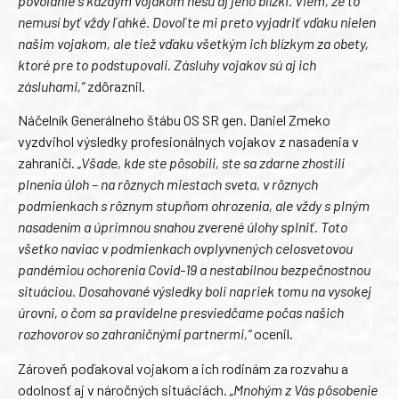
povolanie s každým vojakom nesú aj jeho blízki. Viem, že to
nemusí byť vždy ľahké. Dovoľte mi preto vyjadriť vďaku nielen
našim vojakom, ale tiež vďaku všetkým ich blízkym za obety,
ktoré pre to podstupovali. Zásluhy vojakov sú aj ich
zásluhami,“
zdôraznil.
Náčelník Generálneho štábu OS SR gen. Daniel Zmeko
vyzdvihol výsledky profesionálnych vojakov z nasadenia v
zahraničí.
„Všade, kde ste pôsobili, ste sa zdarne zhostili
plnenia úloh – na rôznych miestach sveta, v rôznych
podmienkach s rôznym stupňom ohrozenia, ale vždy s plným
nasadením a úprimnou snahou zverené úlohy splniť. Toto
všetko naviac v podmienkach ovplyvnených celosvetovou
pandémiou ochorenia Covid-19 a nestabilnou bezpečnostnou
situáciou. Dosahované výsledky boli napriek tomu na vysokej
úrovni, o čom sa pravidelne presviedčame počas našich
rozhovorov so zahraničnými partnermi,“
ocenil.
Zároveň poďakoval vojakom a ich rodinám za rozvahu a
odolnosť aj v náročných situáciách.
„Mnohým z Vás pôsobenie