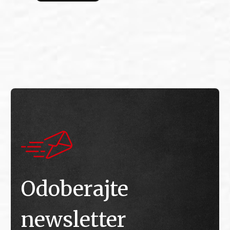
bitv
E
E
Odoberajte
newsletter