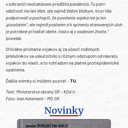
v zahraničí neočakávane predĺžila pandémia. Tu patrí
vďačnosť nie len Vám, ale najmä Vašim blízkym, ktorí Vás
podporovali a pochopili, že povolanie vojaka nie je len
„povolaním“, ale najmä poslaním a k splneniu stanovených úloh
je potrebné prinášať obete, často aj v osobnom živote,“
povedal.
Oficiálne privítanie vojakov aj za účasti rodinných
príslušníkov sa uskutočnilo s rôznym odstupom od návratu
vojakov do vlasti, a to vzhľadom na platné protiepidemické
opatrenia.
Ďalšie snímky si môžete pozrieť –
TU
.
Text: Ministerstvo obrany SR – KOd /r
Foto: Ivan Kelement – MO SR
Novinky