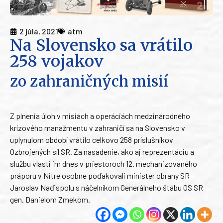
2 júla, 2021
atm
Na Slovensko sa vrátilo
258 vojakov
zo zahraničných misií
Z plnenia úloh v misiách a operáciách medzinárodného
krízového manažmentu v zahraničí sa na Slovensko v
uplynulom období vrátilo celkovo 258 príslušníkov
Ozbrojených síl SR. Za nasadenie, ako aj reprezentáciu a
službu vlasti im dnes v priestoroch 12. mechanizovaného
práporu v Nitre osobne poďakovali minister obrany SR
Jaroslav Naď spolu s náčelníkom Generálneho štábu OS SR
gen. Danielom Zmekom.