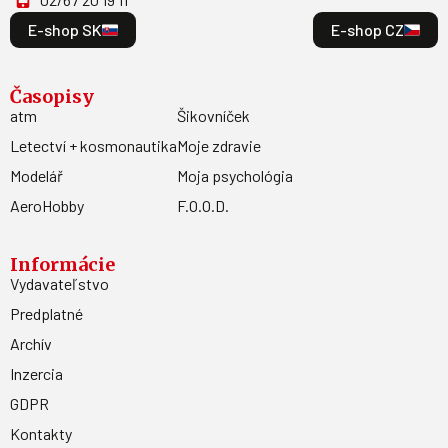
E-shop SK
E-shop CZ
Časopisy
atm
Šikovníček
Letectví + kosmonautika
Moje zdravie
Modelář
Moja psychológia
AeroHobby
F.O.O.D.
Informácie
Vydavateľstvo
Predplatné
Archív
Inzercia
GDPR
Kontakty