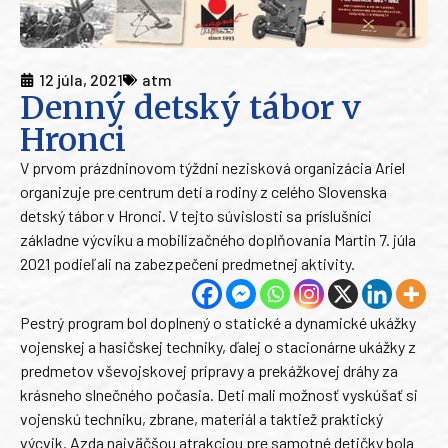
12 júla, 2021
atm
Denný detský tábor v
Hronci
V prvom prázdninovom týždni nezisková organizácia Ariel
organizuje pre centrum detí a rodiny z celého Slovenska
detský tábor v Hronci. V tejto súvislosti sa príslušníci
základne výcviku a mobilizačného doplňovania Martin 7. júla
2021 podieľali na zabezpečení predmetnej aktivity.
Pestrý program bol doplnený o statické a dynamické ukážky
vojenskej a hasičskej techniky, ďalej o stacionárne ukážky z
predmetov vševojskovej prípravy a prekážkovej dráhy za
krásneho slnečného počasia. Deti mali možnosť vyskúšať si
vojenskú techniku, zbrane, materiál a taktiež praktický
výcvik. Azda najväčšou atrakciou pre samotné detičky bola