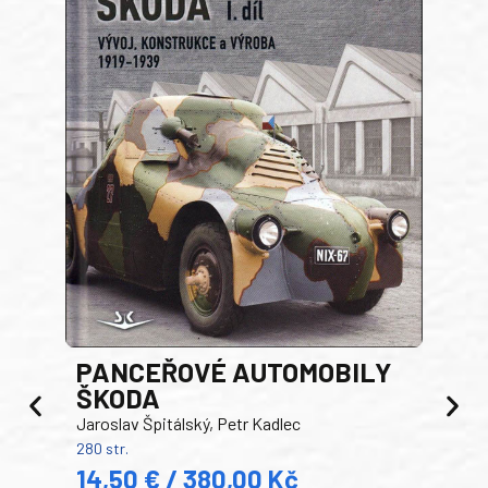
PANCEŘOVÉ AUTOMOBILY
ŠKODA
TA
Jaroslav Špitálský, Petr Kadlec
Ben
280 str.
352 s
14,50 € / 380,00 Kč
22