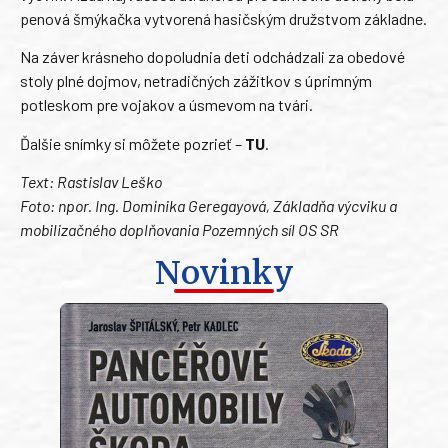
penová šmýkačka vytvorená hasičským družstvom základne.
Na záver krásneho dopoludnia deti odchádzali za obedové
stoly plné dojmov, netradičných zážitkov s úprimným
potleskom pre vojakov a úsmevom na tvári.
Ďalšie snímky si môžete pozrieť –
TU
.
Text: Rastislav Leško
Foto: npor. Ing. Dominika Geregayová, Základňa výcviku a
mobilizačného doplňovania Pozemných síl OS SR
Novinky