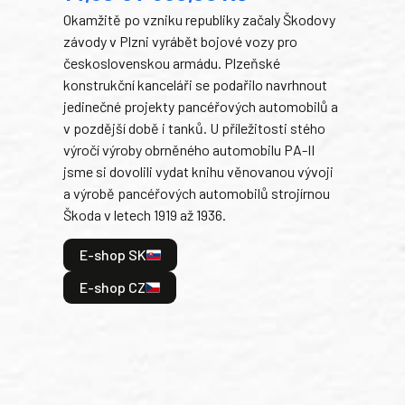
Okamžitě po vzniku republiky začaly Škodovy
Tank
závody v Plzni vyrábět bojové vozy pro
býva
československou armádu. Plzeňské
Rusk
konstrukční kanceláři se podařilo navrhnout
armá
jedinečné projekty pancéřových automobilů a
stře
v pozdější době i tanků. U příležitosti stého
při 
výročí výroby obrněného automobilu PA-II
blíz
jsme si dovolili vydat knihu věnovanou vývoji
tank
a výrobě pancéřových automobilů strojírnou
v lé
Škoda v letech 1919 až 1936.
tak 
hrdi
E-shop SK
je: 
odeh
E-shop CZ
bitv
E
E