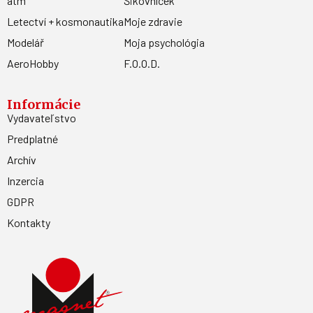
atm
Šikovníček
Letectví + kosmonautika
Moje zdravie
Modelář
Moja psychológia
AeroHobby
F.O.O.D.
Informácie
Vydavateľstvo
Predplatné
Archív
Inzercia
GDPR
Kontakty