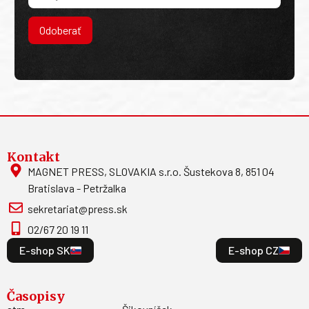
Odoberať
Kontakt
MAGNET PRESS, SLOVAKIA s.r.o. Šustekova 8, 851 04
Bratislava - Petržalka
sekretariat@press.sk
02/67 20 19 11
E-shop SK
E-shop CZ
Časopisy