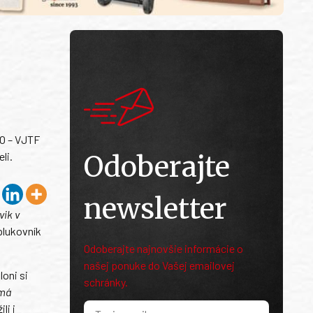
TO – VJTF
li.
Odoberajte
newsletter
vik v
plukovník
Odoberajte najnovšie informácie o
našej ponuke do Vašej emailovej
oni si
schránky.
 má
li i