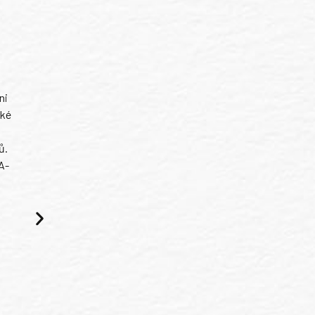
ni
ské
ů.
A-