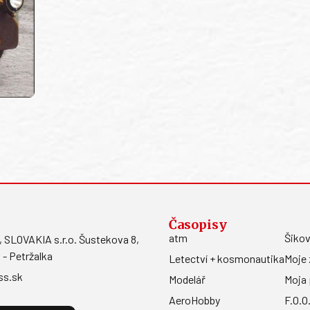
Časopisy
atm
Šikov
LOVAKIA s.r.o. Šustekova 8,
 - Petržalka
Letectví + kosmonautika
Moje 
ss.sk
Modelář
Moja 
AeroHobby
F.O.O