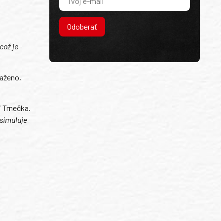
Odoberať
což je
saženo,
i Trnečka.
 simuluje