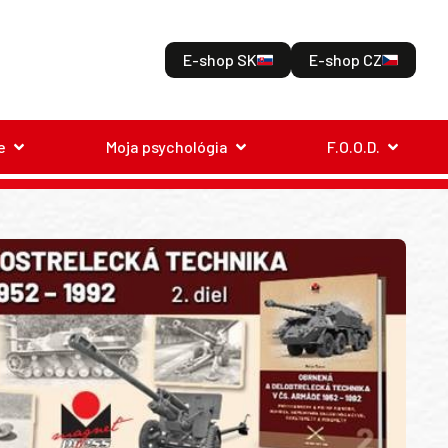
E-shop SK
E-shop CZ
e
Moja psychológia
F.O.O.D.