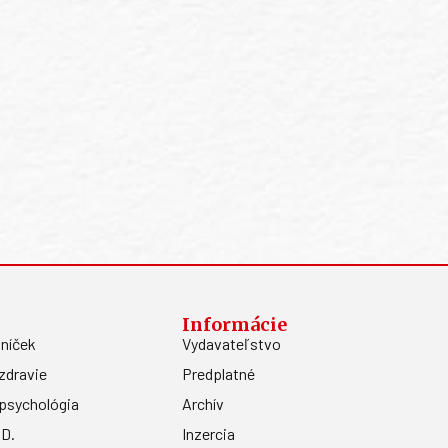
Informácie
níček
Vydavateľstvo
zdravie
Predplatné
psychológia
Archív
.D.
Inzercia