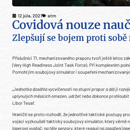
12 júla, 2021
atm
Covidová nouze nauč
Zlepšují se bojem proti sob
Příslušníci 71. mechanizovaného praporu tvoří ještě letos zá
(Very High Readiness Joint Task Force). Při komplexním polní
Pomohl jim soubojový simulátor i soupeření mechanizovanýc
„Jednotka dosáhla vycvičenosti na stupni prapor a dál ji rozví
uplynulých měsících omezen, udržet nebo dokonce prohloubit 
Libor Tesař.
Hraničtí se proto rozhodli, že jednotlivé taktické postupy p
vojáci vyzkoušeli taktický soubojový simulátor, který věrně
laserový vysílač, na těle senzory, které reagují na zasažení las