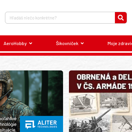
AeroHobby
Šikovníček
Moje zdravi