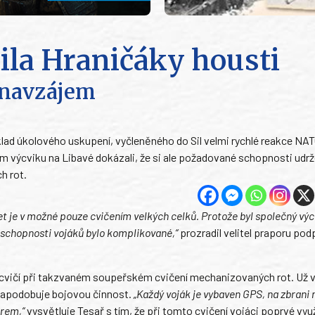
ila Hraničáky housti
ě navzájem
klad úkolového uskupení, vyčleněného do Sil velmi rychlé reakce NA
m výcviku na Libavé dokázali, že si ale požadované schopnosti udrže
h rot.
jet je v možné pouze cvičením velkých celků. Protože byl společný výc
schopnosti vojáků bylo komplikované,“
prozradil velitel praporu pod
rocvičí při takzvaném soupeřském cvičení mechanizovaných rot. Už vl
 napodobuje bojovou činnost.
„Každý voják je vybaven GPS, na zbrani
erem,“
vysvětluje Tesař s tím, že při tomto cvičení vojáci poprvé využi