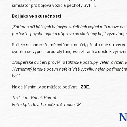
simulátor pro bojová vozidla pěchoty BVP II.
Boj jako ve skutečnosti
„Zatímco při běžných bojových střelbách vojáci míří pouze na 
perfektní psychologická příprava na skutečný boj,“
vyzdvihuje 
Střílelo se samozřejmě cvičnou municí, přesto obě strany ved
systém se vypnul, přestaly fungovat zbraně a došlo k vyřazení
„Soupeřské cvičení prověřilo taktické postupy, velení a řízení 
„Významný je také posun v efektivitě výcviku nejen po finanč
boj.“
Na další snímky se můžete podívat –
ZDE
.
Text: kpt. Radek Hampl
Foto: kpt. David Trnečka, Armáda ČR
N