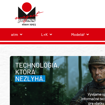
atm
L+K
Modelář