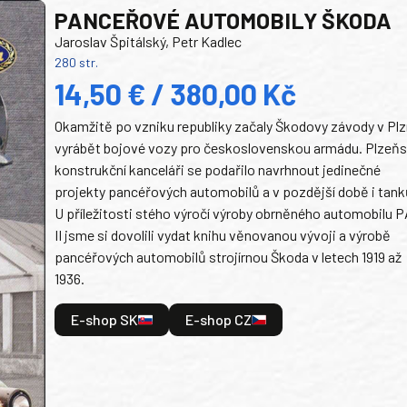
PANCEŘOVÉ AUTOMOBILY ŠKODA
Jaroslav Špitálský, Petr Kadlec
280 str.
14,50 € / 380,00 Kč
Okamžitě po vzniku republiky začaly Škodovy závody v Plz
vyrábět bojové vozy pro československou armádu. Plzeň
konstrukční kanceláři se podařilo navrhnout jedinečné
projekty pancéřových automobilů a v pozdější době i tank
U příležitosti stého výročí výroby obrněného automobilu P
II jsme si dovolili vydat knihu věnovanou vývoji a výrobě
pancéřových automobilů strojírnou Škoda v letech 1919 až
1936.
E-shop SK
E-shop CZ