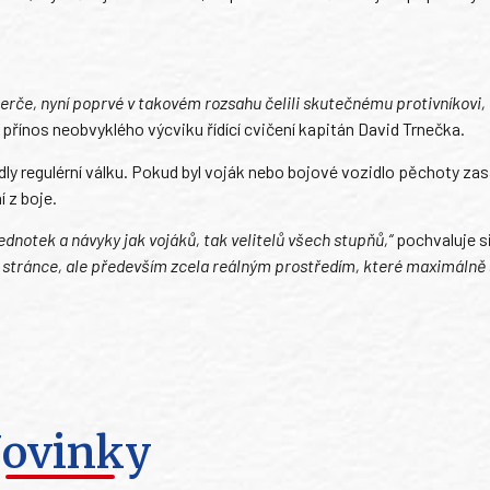
terče, nyní poprvé v takovém rozsahu čelili skutečnému protivníkovi, 
přínos neobvyklého výcviku řídící cvičení kapitán David Trnečka.
ly regulérní válku. Pokud byl voják nebo bojové vozidlo pěchoty za
 z boje.
jednotek a návyky jak vojáků, tak velitelů všech stupňů,“
pochvaluje s
ní stránce, ale především zcela reálným prostředím, které maximálně
ovinky