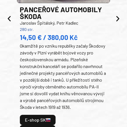
PANCEŘOVÉ AUTOMOBILY
ŠKODA
TA
Jaroslav Špitálský, Petr Kadlec
Ben
280 str.
352 s
14,50 € / 380,00 Kč
22
Okamžitě po vzniku republiky začaly Škodovy
Tank
závody v Plzni vyrábět bojové vozy pro
býva
československou armádu. Plzeňské
Rusk
konstrukční kanceláři se podařilo navrhnout
armá
jedinečné projekty pancéřových automobilů a
stře
v pozdější době i tanků. U příležitosti stého
při 
výročí výroby obrněného automobilu PA-II
blíz
jsme si dovolili vydat knihu věnovanou vývoji
tank
a výrobě pancéřových automobilů strojírnou
v lé
Škoda v letech 1919 až 1936.
tak 
hrdi
E-shop SK
je: 