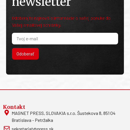
newsletter
Odoberajte najnovšie informácie o našej ponuke do
Vašej emailovej schránky.
Odoberať
Kontakt
MAGNET PRESS, SLOVAKIA s.r.o. Šustekova 8, 851 04
Bratislava - Petržalka
sekretariat@press.sk