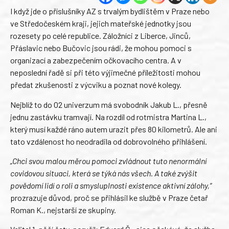
I když jde o příslušníky AZ s trvalým bydlištěm v Praze nebo
ve Středočeském kraji, jejich mateřské jednotky jsou
rozesety po celé republice. Záložníci z Liberce, Jinců,
Přáslavic nebo Bučovic jsou rádi, že mohou pomoci s
organizací a zabezpečením očkovacího centra. A v
neposlední řadě si při této výjimečné příležitosti mohou
předat zkušenosti z výcviku a poznat nové kolegy.
Nejblíž to do O2 univerzum má svobodník Jakub L., přesně
jednu zastávku tramvají. Na rozdíl od rotmistra Martina L.,
který musí každé ráno autem urazit přes 80 kilometrů. Ale ani
tato vzdálenost ho neodradila od dobrovolného přihlášení.
„Chci svou malou měrou pomoci zvládnout tuto nenormální
covidovou situaci, která se týká nás všech. A také zvýšit
povědomí lidí o roli a smysluplnosti existence aktivní zálohy,“
prozrazuje důvod, proč se přihlásil ke službě v Praze četař
Roman K., nejstarší ze skupiny.