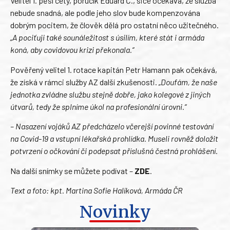
Velitel 1. pěší čety, poručík Eduard Č., sice očekává, že služba
nebude snadná, ale podle jeho slov bude kompenzována
dobrým pocitem, že člověk dělá pro ostatní něco užitečného.
„A pociťuji také sounáležitost s úsilím, které stát i armáda
koná, aby covidovou krizi překonala.“
Pověřený velitel 1. rotace kapitán Petr Hamann pak očekává,
že získá v rámci služby AZ další zkušenosti.
„Doufám, že naše
jednotka zvládne službu stejně dobře, jako kolegové z jiných
útvarů, tedy že splníme úkol na profesionální úrovni.“
– Nasazení vojáků AZ předcházelo včerejší povinné testování
na Covid-19 a vstupní lékařská prohlídka. Museli rovněž doložit
potvrzení o očkování či podepsat příslušná čestná prohlášení.
Na další snímky se můžete podívat –
ZDE
.
Text a foto: kpt. Martina Sofie Halíková, Armáda ČR
Novinky