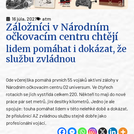
16 júla, 2021
atm
Záložníci v Národním
očkovacím centru chtějí
lidem pomáhat i dokázat, že
službu zvládnou
Ode včerejška pomáhá prvních 55 vojáků aktivní zálohy v
Národním očkovacím centru O2 universum. Ve čtyřech
rotacích se jich vystřídá celkem 220. Někteří to mají do nové
práce pár set metrů, jiní desítky kilometrů. Jedno je ale
spojuje: touha pomáhat lidem v této nelehké době a dokázat,
že příslušníci AZ zvládnou službu stejně dobře jako
profesionální vojáci.