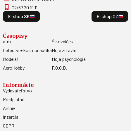
02/67 20 19 11
E-shop SK
E-shop CZ
Časopisy
atm
Šikovníček
Letectví + kosmonautika
Moje zdravie
Modelář
Moja psychológia
AeroHobby
F.O.O.D.
Informácie
Vydavateľstvo
Predplatné
Archív
Inzercia
GDPR