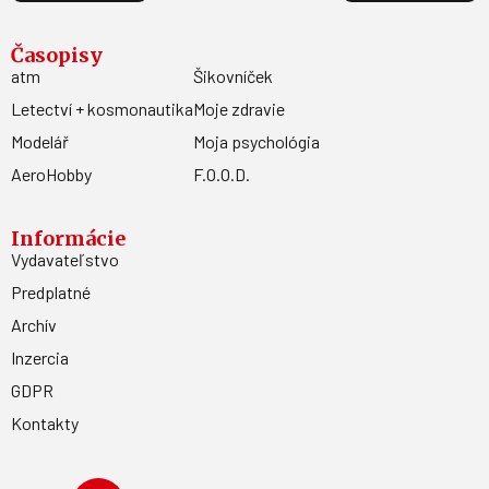
Časopisy
atm
Šikovníček
Letectví + kosmonautika
Moje zdravie
Modelář
Moja psychológia
AeroHobby
F.O.O.D.
Informácie
Vydavateľstvo
Predplatné
Archív
Inzercia
GDPR
Kontakty