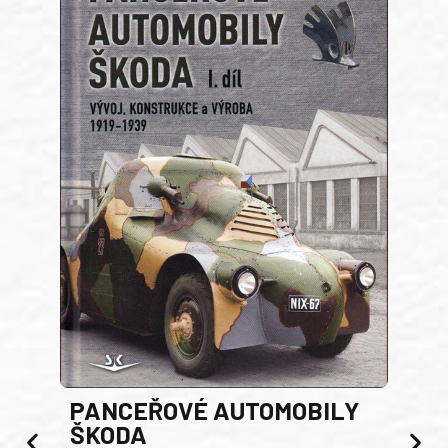
PANCEŘOVÉ AUTOMOBILY
ŠKODA
TA