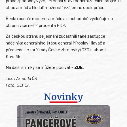
pravděpodobný vývoj. Probrali stav modernizačních projektů
obou armád a hledali možnosti vzájemné spolupráce.
Řecko buduje moderní armádu a dlouhodobě vyčleňuje na
obranu více než 2 procenta HDP.
Za českou stranu se jednání zúčastnili také zástupce
náčelníka generálního štábu generál Miroslav Hlaváč a
předseda dozorčí rady České zbrojovky (CZG) Lubomír
Kovařík.
Na další snímky se můžete podívat –
ZDE
.
Text: Armáda ČR
Foto: DEFEA
Novinky