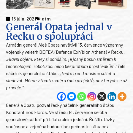
16 júla, 2021
atm
Generál Opata jednal v
Řecku o spolupráci
Armádní generál Aleš Opata navštívil 13. července významný
vojenský veletrh DEFEA (Defence Exhibion Athens) v Řecku.
„Hlavní dojem, který si odnáším, je jasný posun směrem k
technologiím, robotizaci nebo bezpilotním prostředkům,“
řekl
náčelník generálního štábu.
„Tento trend musíme sdílet a
sledovat. Máme v tomto směru řadu projektů, na kterých se už
pracuje.“
Generála Opatu pozval řecký náčelník generálního štábu
Konstantinos Floros. Ve středu 14. července se oba
generálové setkali při bilaterálním jednání. Řešili otázky
současné a zejména budoucí bezpečnostní situace a