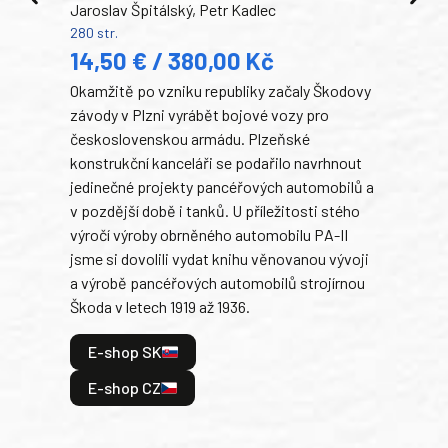
Jaroslav Špitálský, Petr Kadlec
Ben
280 str.
352 s
14,50 € / 380,00 Kč
22
Okamžitě po vzniku republiky začaly Škodovy
Tank
závody v Plzni vyrábět bojové vozy pro
býva
československou armádu. Plzeňské
Rusk
konstrukční kanceláři se podařilo navrhnout
armá
jedinečné projekty pancéřových automobilů a
stře
v pozdější době i tanků. U příležitosti stého
při 
výročí výroby obrněného automobilu PA-II
blíz
jsme si dovolili vydat knihu věnovanou vývoji
tank
a výrobě pancéřových automobilů strojírnou
v lé
Škoda v letech 1919 až 1936.
tak 
hrdi
E-shop SK
je: 
odeh
E-shop CZ
bitv