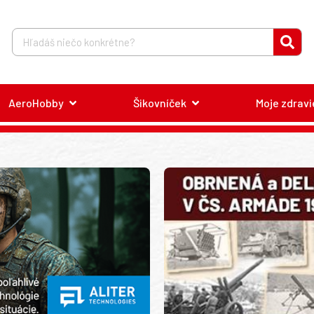
AeroHobby
Šikovníček
Moje zdravi