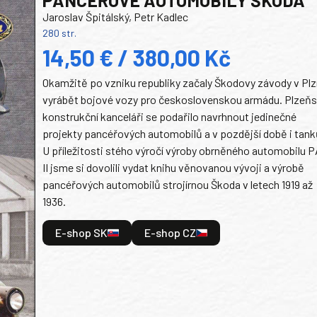
Jaroslav Špitálský, Petr Kadlec
280 str.
14,50 € / 380,00 Kč
Okamžitě po vzniku republiky začaly Škodovy závody v Plz
vyrábět bojové vozy pro československou armádu. Plzeň
konstrukční kanceláři se podařilo navrhnout jedinečné
projekty pancéřových automobilů a v pozdější době i tank
U příležitosti stého výročí výroby obrněného automobilu P
II jsme si dovolili vydat knihu věnovanou vývoji a výrobě
pancéřových automobilů strojírnou Škoda v letech 1919 až
1936.
E-shop SK
E-shop CZ