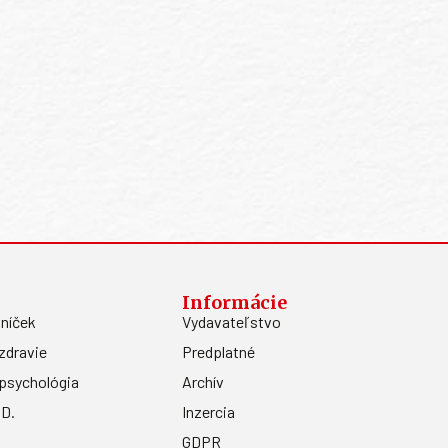
Informácie
níček
Vydavateľstvo
zdravie
Predplatné
psychológia
Archív
.D.
Inzercia
GDPR