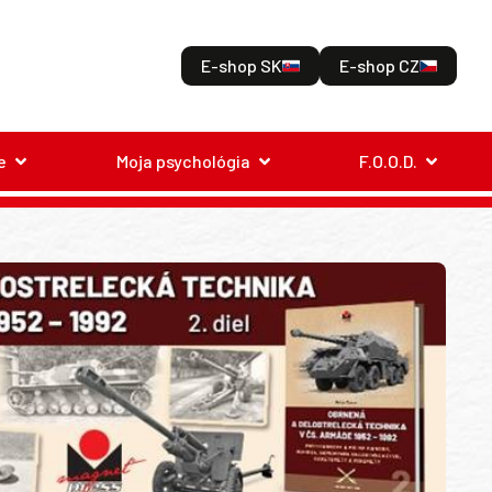
E-shop SK
E-shop CZ
e
Moja psychológia
F.O.O.D.