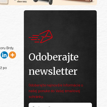
oru Brdy.
Odoberajte
až po
newsletter
Odoberajte najnovšie informácie o
našej ponuke do Vašej emailovej
schránky.