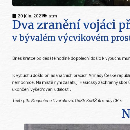
20 júla, 2021
atm
Dva zranění vojáci p
v bývalém výcvikovém pros
Dnes krátce po desáté hodině dopolední došlo k výbuchu mun
K výbuchu došlo při asanačních pracích Armády České republiky
nemocnice. Na místě nyní zasahují Hasičský záchranný sbor ČR
ukončení vyšetřování události.
Text: plk. Magdalena Dvořáková, OdKV KaGŠ Armády ČR /r
N