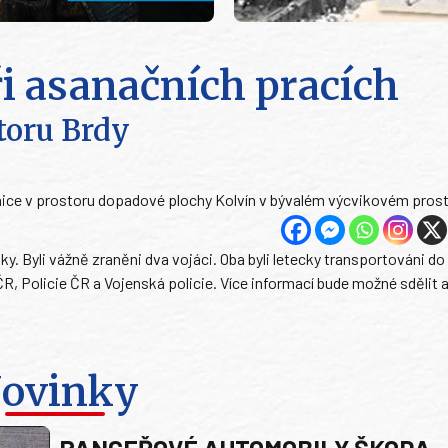
ři asanačních pracích
toru Brdy
ice v prostoru dopadové plochy Kolvín v bývalém výcvikovém prost
. Byli vážně zraněni dva vojáci. Oba byli letecky transportováni do
, Policie ČR a Vojenská policie. Více informací bude možné sdělit 
ovinky
PANCEŘOVÉ AUTOMOBILY ŠKODA