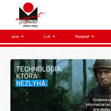
atm
L+K
Modelář