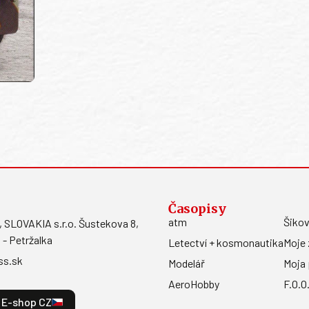
Časopisy
atm
Šikov
LOVAKIA s.r.o. Šustekova 8,
 - Petržalka
Letectví + kosmonautika
Moje 
ss.sk
Modelář
Moja 
AeroHobby
F.O.O
E-shop CZ