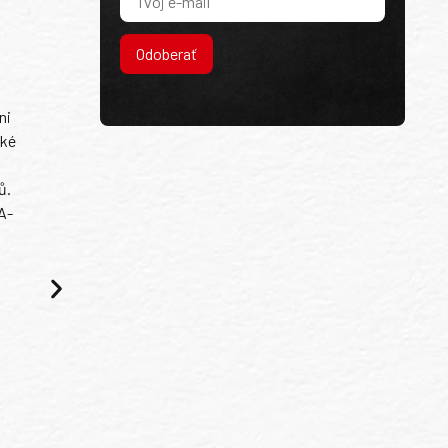
Odoberať
ni
ské
ů.
A-