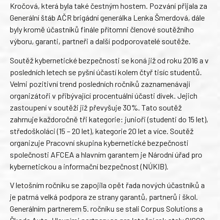
Kročová, která byla také čestným hostem. Pozvání přijala za
Generální štáb AČR brigádní generálka Lenka Šmerdová, dále
byly kromě účastníků finále přítomni členové soutěžního
výboru, garanti, partneři a další podporovatelé soutěže.
Soutěž kybernetické bezpečnosti se koná již od roku 2016 a v
posledních letech se pyšní účastí kolem čtyř tisíc studentů.
Velmi pozitivní trend posledních ročníků zaznamenávají
organizátoři v přibývající procentuální účasti dívek. Jejich
zastoupení v soutěži již převyšuje 30%. Tato soutěž
zahrnuje každoročně tři kategorie: junioři (studenti do 15 let),
středoškoláci (15 – 20 let), kategorie 20 let a více. Soutěž
organizuje Pracovní skupina kybernetické bezpečnosti
společnosti AFCEA a hlavním garantem je Národní úřad pro
kybernetickou a informační bezpečnost (NÚKIB).
V letošním ročníku se zapojila opět řada nových účastníků a
je patrná velká podpora ze strany garantů, partnerů i škol.
Generálním partnerem 5. ročníku se stali Corpus Solutions a