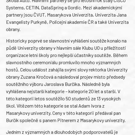
Škoda Auto. Hlavními partnery se pro letošní rok staly CISCO
Systems, CETIN, DataSpring a Gordic. Mezi akademickými
partnery jsou ČVUT, Masarykova Univerzita, Univerzita Jana
Evangelisty Purkyně, Policejní akademie ČR a také Univerzita
obrany.
Historicky poprvé se slavnostní vyhlášení soutěže konalo na
půdě Univerzity obrany v hlavním sále Klubu UO u příležitosti
organizace letní školy pro nejlepší účastníky soutěže. Během
slavnostního ceremoniálu promluvilo mnoho významných
hostů. Celou událost zahájila svými slovy rektorka Univerzity
obrany Zuzana Kročová a následoval projev místo předsedy
soutěžního výboru Jaroslava Burčíka. Následně byla
vyhlášena nejstarší kategorie – kategorie 20 let a starší. V
této kategorii letos soutěžilo 50 studentů ze 13 vysokých
škol. Vítězem této kategorie se stal Adam Ivora z
Masarykovy univerzity. Ceny v této kategorii předával pan
Burčík společně s panem Pitnerem z Masarykovy univerzity.
Jedním z významných a dlouhodobých podporovatelů je