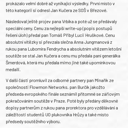
prokázalo velmi dobré až vynikající výsledky. První místo v
této kategorii si odnesl Jan Kučera ze SOŠ v Březové.
Následoval ještě projev pana Vrbíka a poté už se předávaly
speciální ceny. Cenu za nejlepší write-up (popis postupů
řešení úloh) předal pan Tomáš Přibyl Lucii Hruškové. Cenu
absolutní vítězky si převzala slečna Anna Jungmanová z
rukou pana Lubomíra Fendrycha a absolutním vítězem letošní
soutěže se stal Jan Kučera a cenu mu předala paní generálka
Šmerdová, která mu předala mimo jiné také upomínkovou
medaili.
V další části promluvil za odborné partnery pan Minařík ze
společnosti Flowmon Networks, pan Burčík jakožto
předseda evropského finále seznámil přítomné se zářiovým
pokračováním soutěže v Praze. Poté byly předány děkovné
dopisy partnerům z rukou pana prorektora pro vzdělávání a
záležitosti studentů UO plukovníka Hrůzy a také místo
předsedy soutěžního výboru.