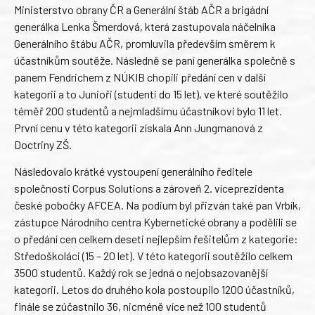
Ministerstvo obrany ČR a Generální štáb AČR a brigádní
generálka Lenka Šmerdová, která zastupovala náčelníka
Generálního štábu AČR, promluvila především směrem k
účastníkům soutěže. Následně se paní generálka společně s
panem Fendrichem z NÚKIB chopili předání cen v další
kategorii a to Junioři (studenti do 15 let), ve které soutěžilo
téměř 200 studentů a nejmladšímu účastníkovi bylo 11 let.
První cenu v této kategorii získala Ann Jungmanová z
Doctriny ZŠ.
Následovalo krátké vystoupení generálního ředitele
společnosti Corpus Solutions a zároveň 2. víceprezidenta
české pobočky AFCEA. Na podium byl přizván také pan Vrbík,
zástupce Národního centra Kybernetické obrany a podělili se
o předání cen celkem deseti nejlepším řešitelům z kategorie:
Středoškoláci (15 – 20 let). V této kategorii soutěžilo celkem
3500 studentů. Každý rok se jedná o nejobsazovanější
kategorii. Letos do druhého kola postoupilo 1200 účastníků,
finále se zúčastnilo 36, nicméně více než 100 studentů