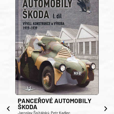
PANCEŘOVÉ AUTOMOBILY
ŠKODA
TA
Jaroslav Špitálský, Petr Kadlec
Ben