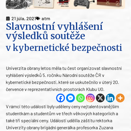
21 júla, 2021
atm
Slavnostní vyhlášení
výsledků soutěže
v kybernetické bezpečnosti
Univerzita obrany letos měla tu čest organizovat slavnostní
vyhlášení výsledků 5. ročníku Národní soutěže ČR v
kybernetické bezpečnosti, které se uskutečnilo v úterý 20.
července v reprezentativních prostorách Klubu UO.
V rámci této události byly uděleny ceny nejtalentovanějším
studentkám a studentům ve třech věkových kategoriích a
také tři speciální ceny. Události udělila záštitu rektorka
Univerzity obrany brigádní generálka profesorka Zuzana