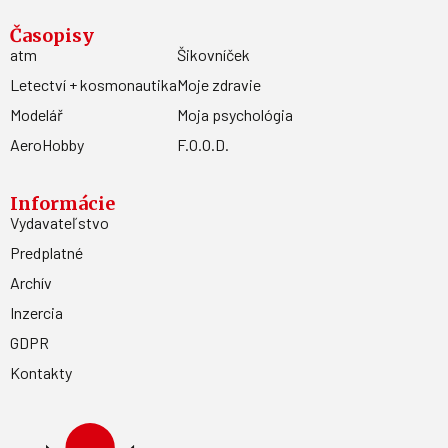
Časopisy
atm
Šikovníček
Letectví + kosmonautika
Moje zdravie
Modelář
Moja psychológia
AeroHobby
F.O.O.D.
Informácie
Vydavateľstvo
Predplatné
Archív
Inzercia
GDPR
Kontakty