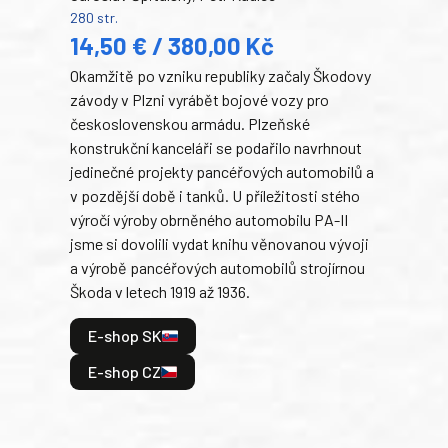
280 str.
352 s
14,50 € / 380,00 Kč
22
Okamžitě po vzniku republiky začaly Škodovy
Tank
závody v Plzni vyrábět bojové vozy pro
býva
československou armádu. Plzeňské
Rusk
konstrukční kanceláři se podařilo navrhnout
armá
jedinečné projekty pancéřových automobilů a
stře
v pozdější době i tanků. U příležitosti stého
při 
výročí výroby obrněného automobilu PA-II
blíz
jsme si dovolili vydat knihu věnovanou vývoji
tank
a výrobě pancéřových automobilů strojírnou
v lé
Škoda v letech 1919 až 1936.
tak 
hrdi
E-shop SK
je: 
odeh
E-shop CZ
bitv
E