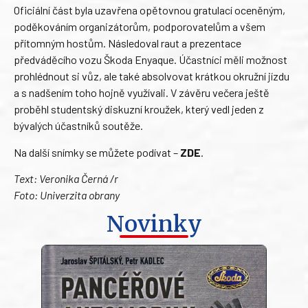
Oficiální část byla uzavřena opětovnou gratulací oceněným,
poděkováním organizátorům, podporovatelům a všem
přítomným hostům. Následoval raut a prezentace
předváděcího vozu Škoda Enyaque. Účastníci měli možnost
prohlédnout si vůz, ale také absolvovat krátkou okružní jízdu
a s nadšením toho hojně využívali. V závěru večera ještě
proběhl studentský diskuzní kroužek, který vedl jeden z
bývalých účastníků soutěže.
Na další snímky se můžete podívat –
ZDE
.
Text: Veronika Černá /r
Foto: Univerzita obrany
Novinky