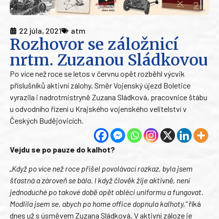
22 júla, 2021
atm
Rozhovor se záložnicí
nrtm. Zuzanou Sládkovou
Po více než roce se letos v červnu opět rozběhl výcvik
příslušníků aktivní zálohy. Směr Vojenský újezd Boletice
vyrazila i nadrotmistryně Zuzana Sládková, pracovnice štábu
u odvodního řízení u Krajského vojenského velitelství v
Českých Budějovicích.
Vejdu se po pauze do kalhot?
„Když po více než roce přišel povolávací rozkaz, byla jsem
šťastná a zároveň se bála. I když člověk žije aktivně, není
jednoduché po takové době opět obléci uniformu a fungovat.
Modlila jsem se, abych po home office dopnula kalhoty,“
říká
dnes už s úsměvem Zuzana Sládková. V aktivní záloze je