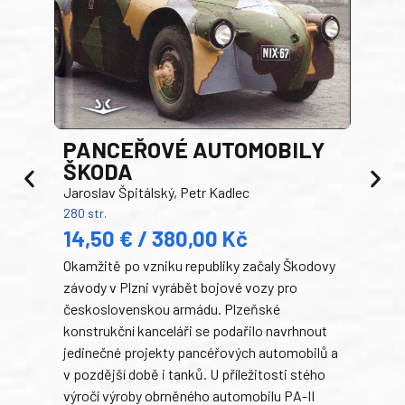
PANCEŘOVÉ AUTOMOBILY
ŠKODA
TA
Jaroslav Špitálský, Petr Kadlec
Ben
280 str.
352 s
14,50 € / 380,00 Kč
22
Okamžitě po vzniku republiky začaly Škodovy
Tank
závody v Plzni vyrábět bojové vozy pro
býva
československou armádu. Plzeňské
Rusk
konstrukční kanceláři se podařilo navrhnout
armá
jedinečné projekty pancéřových automobilů a
stře
v pozdější době i tanků. U příležitosti stého
při 
výročí výroby obrněného automobilu PA-II
blíz