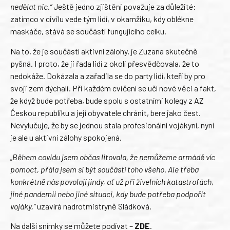
nedělat nic.“
Ještě jedno zjištění považuje za důležité:
zatímco v civilu vede tým lidí, v okamžiku, kdy oblékne
maskáče, stává se součástí fungujícího celku.
Na to, že je součástí aktivní zálohy, je Zuzana skutečně
pyšná. I proto, že ji řada lidí z okolí přesvědčovala, že to
nedokáže. Dokázala a zařadila se do party lidí, kteří by pro
svoji zem dýchali. Při každém cvičení se učí nové věci a fakt,
že když bude potřeba, bude spolu s ostatními kolegy z AZ
Českou republiku a její obyvatele chránit, bere jako čest.
Nevylučuje, že by se jednou stala profesionální vojákyní, nyní
je ale u aktivní zálohy spokojená.
„Během covidu jsem občas litovala, že nemůžeme armádě víc
pomoct, přála jsem si být součástí toho všeho. Ale třeba
konkrétně nás povolají jindy, ať už při živelních katastrofách,
jiné pandemii nebo jiné situaci, kdy bude potřeba podpořit
vojáky,“
uzavírá nadrotmistryně Sládková.
Na další snímky se můžete podívat –
ZDE
.