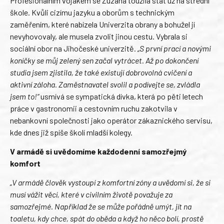
Profesionálním vojákem se Zuzana toužila stát už na střední
škole. Kvůli cizímu jazyku a oborům s technickým
zaměřením, které nabízela Univerzita obrany a bohužel jí
nevyhovovaly, ale musela zvolit jinou cestu. Vybrala si
sociální obor na Jihočeské univerzitě.
„S první prací a novými
koníčky se můj zelený sen začal vytrácet. Až po dokončení
studia jsem zjistila, že také existují dobrovolná cvičení a
aktivní záloha. Zaměstnavatel svolil a podívejte se, zvládla
jsem to!“
usmívá se sympatická dívka, která po pěti letech
práce v gastronomii a cestovním ruchu zakotvila v
nebankovní společnosti jako operátor zákaznického servisu,
kde dnes již spíše školí mladší kolegy.
V armádě si uvědomíme každodenní samozřejmý
komfort
„V armádě člověk vystoupí z komfortní zóny a uvědomí si, že si
musí vážit věcí, které v civilním životě považuje za
samozřejmé. Například že se může pořádně umýt, jít na
toaletu, kdy chce, spát do oběda a když ho něco bolí, prostě