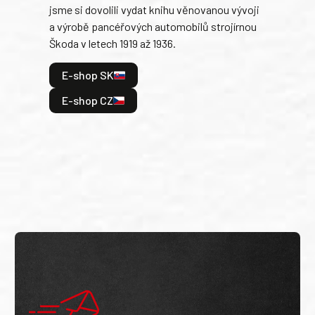
jsme si dovolili vydat knihu věnovanou vývoji
tank
a výrobě pancéřových automobilů strojírnou
v lé
Škoda v letech 1919 až 1936.
tak 
hrdi
E-shop SK
je: 
odeh
E-shop CZ
bitv
E
E