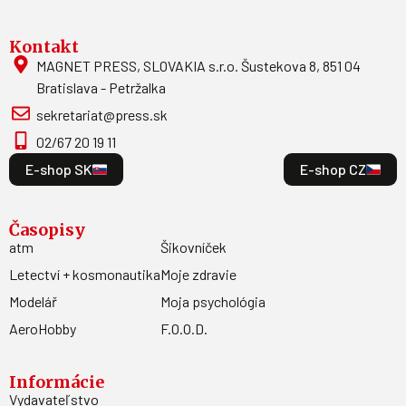
Kontakt
MAGNET PRESS, SLOVAKIA s.r.o. Šustekova 8, 851 04
Bratislava - Petržalka
sekretariat@press.sk
02/67 20 19 11
E-shop SK
E-shop CZ
Časopisy
atm
Šikovníček
Letectví + kosmonautika
Moje zdravie
Modelář
Moja psychológia
AeroHobby
F.O.O.D.
Informácie
Vydavateľstvo