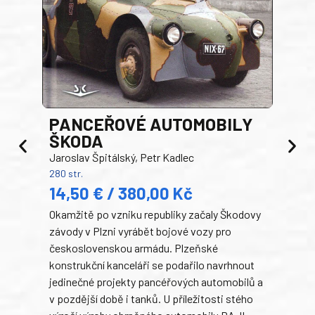
PANCEŘOVÉ AUTOMOBILY
ŠKODA
TA
Jaroslav Špitálský, Petr Kadlec
Ben
280 str.
352 s
14,50 € / 380,00 Kč
22
Okamžitě po vzniku republiky začaly Škodovy
Tank
závody v Plzni vyrábět bojové vozy pro
býva
československou armádu. Plzeňské
Rusk
konstrukční kanceláři se podařilo navrhnout
armá
jedinečné projekty pancéřových automobilů a
stře
v pozdější době i tanků. U příležitosti stého
při 