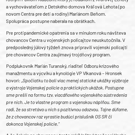
a vychovávateľom z Detského domova Kráľová Lehota (po
novom Centra pre deti a rodiny) Mariánom Beňom.
Spolupráca postupne naberala na obrátkach.
Pre protipandemické opatrenia sa v minulom roku návšteva
chovancov Centra u vojenských policajtov neuskutočnila. V
predposledný júlový týždeň znova pripravili vojenskí policajti
pre chovancov Centra zaujímavý trojdňový program.
Podplukovník Marián Turanský, riaditeľ Odboru krízového
manažmentu a výcviku a kynológie VP Vlkanová – Hronsek
hovorí:
„Spočiatku to boli viac menej statické ukážky výzbroje
a výstroja Vojenskej polície a praktických ukážok. Postupne
sme prešli na formu tzv. viacdňového vojenského sústredenia
pre nich. Je to vlastne program s vojenskou náplňou. Sme
radi, že sa stretáva u nich s pozitívnou odozvou. Tajne dúfame,
že z chovancov raz vyrastie budúci príslušník OS SR či
dokonca Vojenskej polície.“