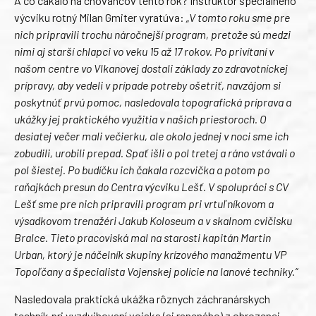
A čo čakalo na chovancov tento rok? Inštruktor špeciálneho
výcviku rotný Milan Gmiter vyratúva:
„V tomto roku sme pre
nich pripravili trochu náročnejší program, pretože sú medzi
nimi aj starší chlapci vo veku 15 až 17 rokov. Po privítaní v
našom centre vo Vlkanovej dostali základy zo zdravotníckej
prípravy, aby vedeli v prípade potreby ošetriť, navzájom si
poskytnúť prvú pomoc, nasledovala topografická príprava a
ukážky jej praktického využitia v našich priestoroch. O
desiatej večer mali večierku, ale okolo jednej v noci sme ich
zobudili, urobili prepad. Spať išli o pol tretej a ráno vstávali o
pol šiestej. Po budíčku ich čakala rozcvička a potom po
raňajkách presun do Centra výcviku Lešť. V spolupráci s CV
Lešť sme pre nich pripravili program pri vrtuľníkovom a
výsadkovom trenažéri Jakub Koloseum a v skalnom cvičisku
Bralce. Tieto pracoviská mal na starosti kapitán Martin
Urban, ktorý je náčelník skupiny krízového manažmentu VP
Topoľčany a špecialista Vojenskej polície na lanové techniky.“
Nasledovala praktická ukážka rôznych záchranárskych
techník pri vyzdvihovaní vojaka (aj raneného) z ohrozenej