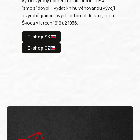
výročí výroby obrněného automobilu PA-II
blíz
jsme si dovolili vydat knihu věnovanou vývoji
tank
a výrobě pancéřových automobilů strojírnou
v lé
Škoda v letech 1919 až 1936.
tak 
hrdi
E-shop SK
je: 
odeh
E-shop CZ
bitv
E
E