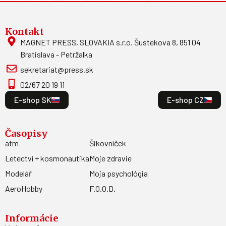
Kontakt
MAGNET PRESS, SLOVAKIA s.r.o. Šustekova 8, 851 04
Bratislava - Petržalka
sekretariat@press.sk
02/67 20 19 11
E-shop SK
E-shop CZ
Časopisy
atm
Šikovníček
Letectví + kosmonautika
Moje zdravie
Modelář
Moja psychológia
AeroHobby
F.O.O.D.
Informácie