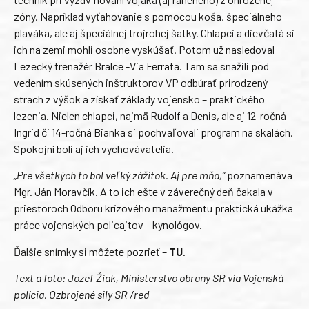
zóny. Napríklad vyťahovanie s pomocou koša, špeciálneho
plaváka, ale aj špeciálnej trojrohej šatky. Chlapci a dievčatá si
ich na zemi mohli osobne vyskúšať. Potom už nasledoval
Lezecký trenažér Bralce -Via Ferrata. Tam sa snažili pod
vedením skúsených inštruktorov VP odbúrať prirodzený
strach z výšok a získať základy vojensko – praktického
lezenia. Nielen chlapci, najmä Rudolf a Denis, ale aj 12-ročná
Ingrid či 14-ročná Bianka si pochvaľovali program na skalách.
Spokojní boli aj ich vychovávatelia.
„Pre všetkých to bol veľký zážitok. Aj pre mňa,“
poznamenáva
Mgr. Ján Moravčík. A to ich ešte v záverečný deň čakala v
priestoroch Odboru krízového manažmentu praktická ukážka
práce vojenských policajtov – kynológov.
Ďalšie snímky si môžete pozrieť –
TU
.
Text a foto: Jozef Žiak, Ministerstvo obrany SR via Vojenská
polícia, Ozbrojené sily SR /red