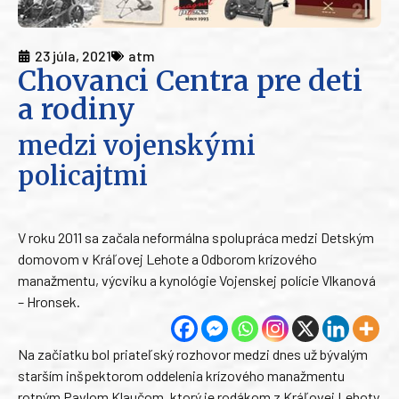
23 júla, 2021
atm
Chovanci Centra pre deti
a rodiny
medzi vojenskými
policajtmi
V roku 2011 sa začala neformálna spolupráca medzi Detským
domovom v Kráľovej Lehote a Odborom krízového
manažmentu, výcviku a kynológie Vojenskej polície Vlkanová
– Hronsek.
Na začiatku bol priateľský rozhovor medzi dnes už bývalým
starším inšpektorom oddelenia krízového manažmentu
rotným Pavlom Klaučom, ktorý je rodákom z Kráľovej Lehoty