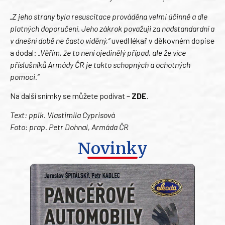
„Z jeho strany byla resuscitace prováděna velmi účinně a dle
platných doporučení. Jeho zákrok považuji za nadstandardní a
v dnešní době ne často viděný,“
uvedl lékař v děkovném dopise
a dodal:
„Věřím, že to není ojedinělý případ, ale že více
příslušníků Armády ČR je takto schopných a ochotných
pomoci.“
Na další snímky se můžete podívat –
ZDE
.
Text: pplk. Vlastimila Cyprisová
Foto: prap. Petr Dohnal, Armáda ČR
Novinky