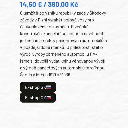
14,50 € / 380,00 Kč
22
Okamžitě po vzniku republiky začaly Škodovy
Tank
závody v Plzni vyrábět bojové vozy pro
býva
československou armádu. Plzeňské
Rusk
konstrukční kanceláři se podařilo navrhnout
armá
jedinečné projekty pancéřových automobilů a
stře
v pozdější době i tanků. U příležitosti stého
při 
výročí výroby obrněného automobilu PA-II
blíz
jsme si dovolili vydat knihu věnovanou vývoji
tank
a výrobě pancéřových automobilů strojírnou
v lé
Škoda v letech 1919 až 1936.
tak 
hrdi
E-shop SK
je: 
odeh
E-shop CZ
bitv
E
E