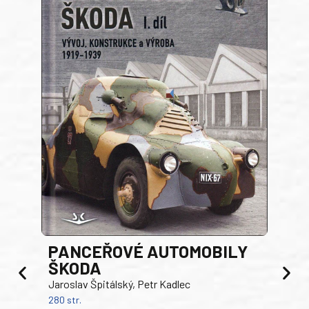
PANCEŘOVÉ AUTOMOBILY
ŠKODA
TA
Jaroslav Špitálský, Petr Kadlec
Ben
280 str.
352 s