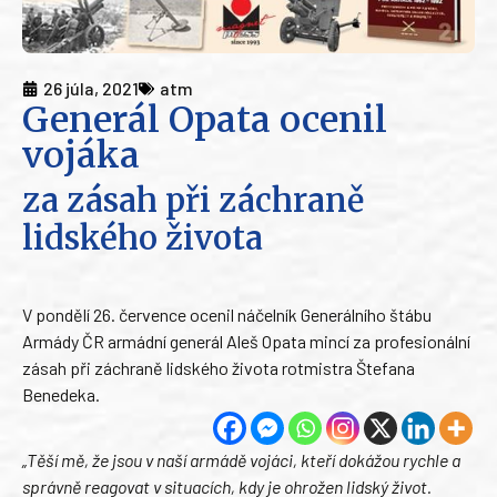
26 júla, 2021
atm
Generál Opata ocenil
vojáka
za zásah při záchraně
lidského života
V pondělí 26. července ocenil náčelník Generálního štábu
Armády ČR armádní generál Aleš Opata mincí za profesionální
zásah při záchraně lidského života rotmistra Štefana
Benedeka.
„Těší mě, že jsou v naší armádě vojáci, kteří dokážou rychle a
správně reagovat v situacích, kdy je ohrožen lidský život.