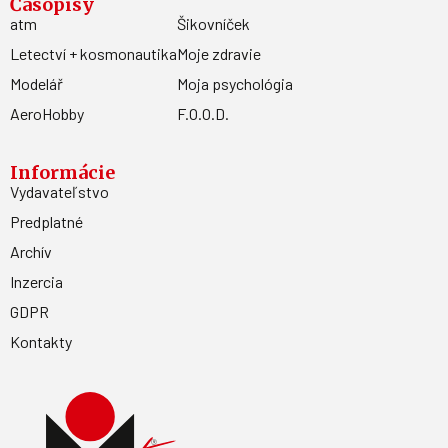
Časopisy
atm
Šikovníček
Letectví + kosmonautika
Moje zdravie
Modelář
Moja psychológia
AeroHobby
F.O.O.D.
Informácie
Vydavateľstvo
Predplatné
Archív
Inzercia
GDPR
Kontakty