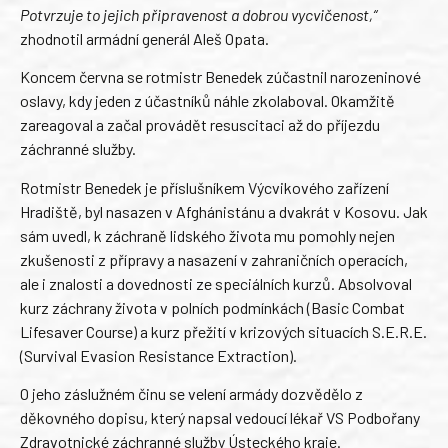
Potvrzuje to jejich připravenost a dobrou vycvičenost,“
zhodnotil armádní generál Aleš Opata.
Koncem června se rotmistr Benedek zúčastnil narozeninové
oslavy, kdy jeden z účastníků náhle zkolaboval. Okamžitě
zareagoval a začal provádět resuscitaci až do příjezdu
záchranné služby.
Rotmistr Benedek je příslušníkem Výcvikového zařízení
Hradiště, byl nasazen v Afghánistánu a dvakrát v Kosovu. Jak
sám uvedl, k záchraně lidského života mu pomohly nejen
zkušenosti z přípravy a nasazení v zahraničních operacích,
ale i znalosti a dovednosti ze speciálních kurzů. Absolvoval
kurz záchrany života v polních podmínkách (Basic Combat
Lifesaver Course) a kurz přežití v krizových situacích S.E.R.E.
(Survival Evasion Resistance Extraction).
O jeho záslužném činu se velení armády dozvědělo z
děkovného dopisu, který napsal vedoucí lékař VS Podbořany
Zdravotnické záchranné služby Ústeckého kraje.