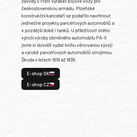
závody v Plzni vyrábět bojové vozy pro
býva
československou armádu. Plzeňské
Rusk
konstrukční kanceláři se podařilo navrhnout
armá
jedinečné projekty pancéřových automobilů a
stře
v pozdější době i tanků. U příležitosti stého
při 
výročí výroby obrněného automobilu PA-II
blíz
jsme si dovolili vydat knihu věnovanou vývoji
tank
a výrobě pancéřových automobilů strojírnou
v lé
Škoda v letech 1919 až 1936.
tak 
hrdi
E-shop SK
je: 
odeh
E-shop CZ
bitv
E
E