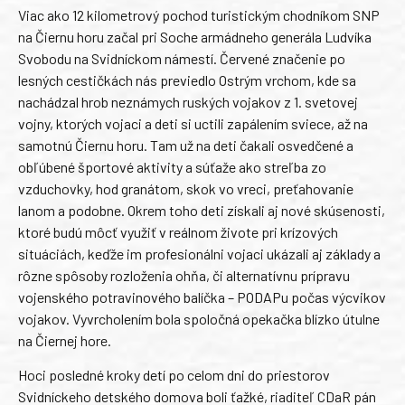
Viac ako 12 kilometrový pochod turistickým chodníkom SNP
na Čiernu horu začal pri Soche armádneho generála Ludvíka
Svobodu na Svidníckom námestí. Červené značenie po
lesných cestičkách nás previedlo Ostrým vrchom, kde sa
nachádzal hrob neznámych ruských vojakov z 1. svetovej
vojny, ktorých vojaci a deti si uctili zapálením sviece, až na
samotnú Čiernu horu. Tam už na deti čakali osvedčené a
obľúbené športové aktivity a súťaže ako streľba zo
vzduchovky, hod granátom, skok vo vreci, preťahovanie
lanom a podobne. Okrem toho deti získali aj nové skúsenosti,
ktoré budú môcť využiť v reálnom živote pri krízových
situáciách, keďže im profesionálni vojaci ukázali aj základy a
rôzne spôsoby rozloženia ohňa, či alternatívnu prípravu
vojenského potravinového balíčka – PODAPu počas výcvikov
vojakov. Vyvrcholením bola spoločná opekačka blízko útulne
na Čiernej hore.
Hoci posledné kroky detí po celom dni do priestorov
Svidníckeho detského domova boli ťažké, riaditeľ CDaR pán