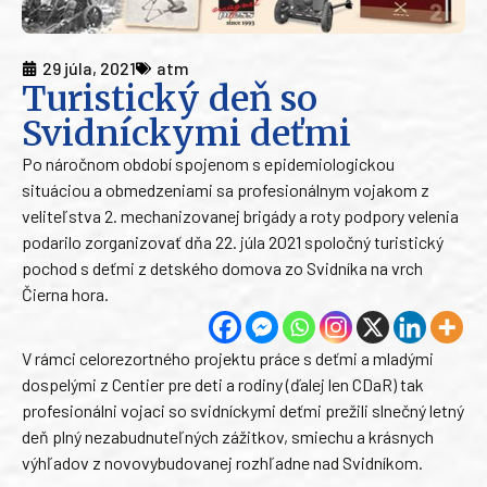
29 júla, 2021
atm
Turistický deň so
Svidníckymi deťmi
Po náročnom období spojenom s epidemiologickou
situáciou a obmedzeniami sa profesionálnym vojakom z
veliteľstva 2. mechanizovanej brigády a roty podpory velenia
podarilo zorganizovať dňa 22. júla 2021 spoločný turistický
pochod s deťmi z detského domova zo Svidníka na vrch
Čierna hora.
V rámci celorezortného projektu práce s deťmi a mladými
dospelými z Centier pre deti a rodiny (ďalej len CDaR) tak
profesionálni vojaci so svidníckymi deťmi prežili slnečný letný
deň plný nezabudnuteľných zážitkov, smiechu a krásnych
výhľadov z novovybudovanej rozhľadne nad Svidníkom.