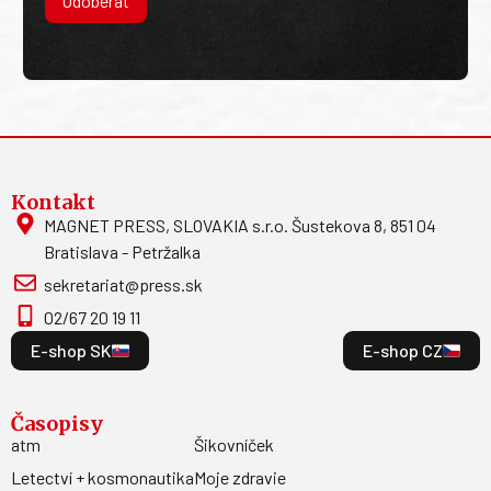
Odoberať
Kontakt
MAGNET PRESS, SLOVAKIA s.r.o. Šustekova 8, 851 04
Bratislava - Petržalka
sekretariat@press.sk
02/67 20 19 11
E-shop SK
E-shop CZ
Časopisy
atm
Šikovníček
Letectví + kosmonautika
Moje zdravie