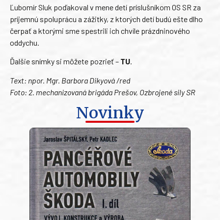
Ľubomír Sluk poďakoval v mene detí príslušníkom OS SR za
príjemnú spoluprácu a zážitky, z ktorých detí budú ešte dlho
čerpať a ktorými sme spestrili ich chvíle prázdninového
oddychu.
Ďalšie snímky si môžete pozrieť –
TU
.
Text: npor. Mgr. Barbora Dikyová /red
Foto: 2. mechanizovaná brigáda Prešov, Ozbrojené sily SR
Novinky