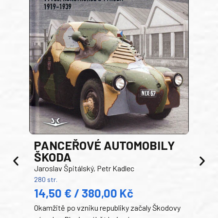
PANCEŘOVÉ AUTOMOBILY
ŠKODA
TA
Jaroslav Špitálský, Petr Kadlec
Ben
280 str.
352 s
14,50 € / 380,00 Kč
22
Okamžitě po vzniku republiky začaly Škodovy
Tank