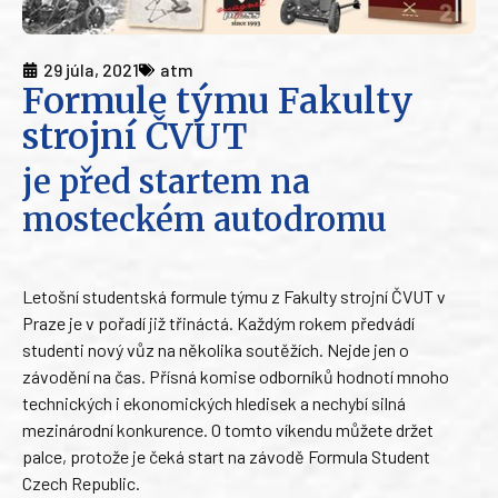
29 júla, 2021
atm
Formule týmu Fakulty
strojní ČVUT
je před startem na
mosteckém autodromu
Letošní studentská formule týmu z Fakulty strojní ČVUT v
Praze je v pořadí již třináctá. Každým rokem předvádí
studenti nový vůz na několika soutěžích. Nejde jen o
závodění na čas. Přísná komise odborníků hodnotí mnoho
technických i ekonomických hledisek a nechybí silná
mezinárodní konkurence. O tomto víkendu můžete držet
palce, protože je čeká start na závodě Formula Student
Czech Republic.