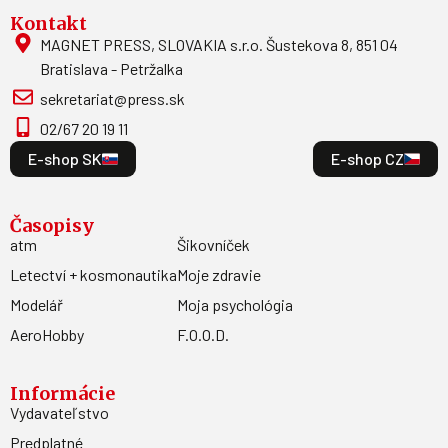
Kontakt
MAGNET PRESS, SLOVAKIA s.r.o. Šustekova 8, 851 04
Bratislava - Petržalka
sekretariat@press.sk
02/67 20 19 11
E-shop SK
E-shop CZ
Časopisy
atm
Šikovníček
Letectví + kosmonautika
Moje zdravie
Modelář
Moja psychológia
AeroHobby
F.O.O.D.
Informácie
Vydavateľstvo
Predplatné