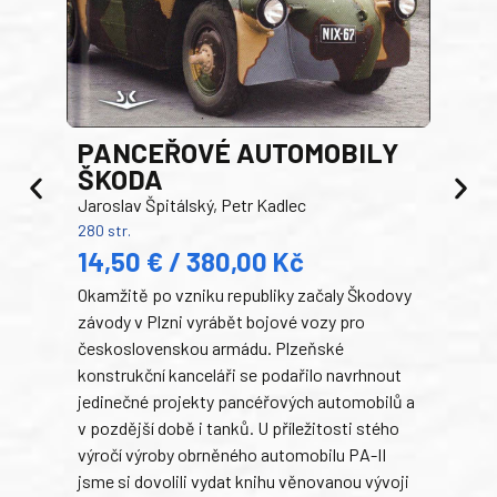
PANCEŘOVÉ AUTOMOBILY
ŠKODA
TA
Jaroslav Špitálský, Petr Kadlec
Ben
280 str.
352 s
14,50 € / 380,00 Kč
22
Okamžitě po vzniku republiky začaly Škodovy
Tank
závody v Plzni vyrábět bojové vozy pro
býva
československou armádu. Plzeňské
Rusk
konstrukční kanceláři se podařilo navrhnout
armá
jedinečné projekty pancéřových automobilů a
stře
v pozdější době i tanků. U příležitosti stého
při 
výročí výroby obrněného automobilu PA-II
blíz
jsme si dovolili vydat knihu věnovanou vývoji
tank