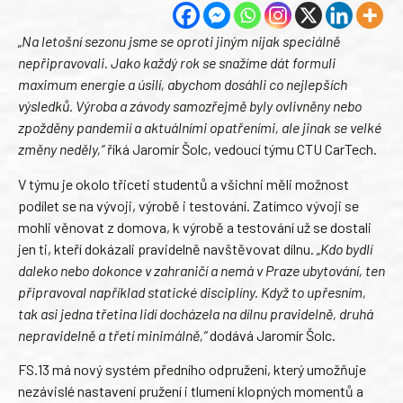
„Na letošní sezonu jsme se oproti jiným nijak speciálně
nepřipravovali. Jako každý rok se snažíme dát formuli
maximum energie a úsilí, abychom dosáhli co nejlepších
výsledků. Výroba a závody samozřejmě byly ovlivněny nebo
zpožděny pandemií a aktuálními opatřeními, ale jinak se velké
změny neděly,“
říká Jaromír Šolc, vedoucí týmu CTU CarTech.
V týmu je okolo třiceti studentů a všichni měli možnost
podílet se na vývoji, výrobě i testování. Zatímco vývoji se
mohli věnovat z domova, k výrobě a testování už se dostali
jen ti, kteří dokázali pravidelně navštěvovat dílnu.
„Kdo bydlí
daleko nebo dokonce v zahraničí a nemá v Praze ubytování, ten
připravoval například statické disciplíny. Když to upřesním,
tak asi jedna třetina lidí docházela na dílnu pravidelně, druhá
nepravidelně a třetí minimálně,“
dodává Jaromír Šolc.
FS.13 má nový systém předního odpružení, který umožňuje
nezávislé nastavení pružení i tlumení klopných momentů a