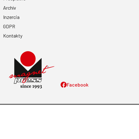
Archív
Inzercia
GDPR
Kontakty
Facebook
Magnetpress.online
© 2023 Všetky práva vyhradené. Dizajn a
programovanie: