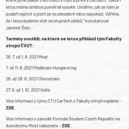
letos máme ambice poměrně vysoké. Uvidíme, jak se nám je
podaří naplnit a jestli se na závodech něco nepokazí. Věříme,
že i letos budeme stát na stupních vítězů,“
konstatoval
Jaromír Šolc.
Termíny soutěží, na které se letos přihlásil tým Fakulty
strojní ČVUT:
26. 7. až 1. 8. 2021 Most
7. až 11. 8. 2021 Maďarsko Hungaroring
26. až 29. 8. 2021 Chorvatsko
27. 9. až 1. 10. 2021 Itálie
Více informací o týmu CTU CarTech z Fakulty strojní najdete –
ZDE
.
Více informací o závodě Formula Student Czech Republic na
Autodromu Most naleznete –
ZDE
.