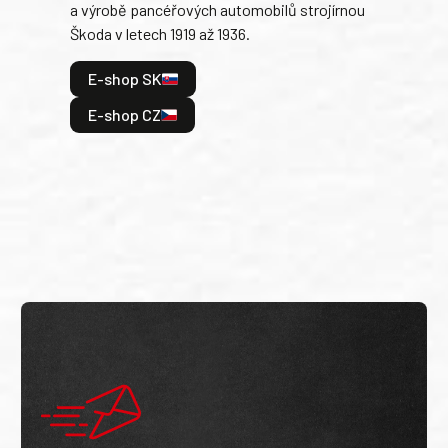
a výrobě pancéřových automobilů strojírnou
v lé
Škoda v letech 1919 až 1936.
tak 
hrdi
E-shop SK
je: 
odeh
E-shop CZ
bitv
E
E