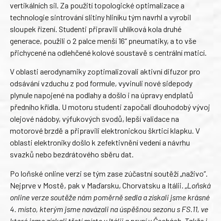
vertikálních sil. Za použití topologické optimalizace a
technologie sintrování slitiny hliníku tým navrhl a vyrobil
sloupek řízení. Studenti připravili uhlíková kola druhé
generace, použili o 2 palce menší 16“ pneumatiky, a to vše
přichycené na odlehčené kolové soustavě s centrální maticí.
V oblasti aerodynamiky zoptimalizovali aktivní difuzor pro
odsávání vzduchu z pod formule, vyvinuli nové sidepody
plynule napojené na podlahy a došlo i na úpravy endplatů
předního křídla. U motoru studenti započali dlouhodobý vývoj
olejové nádoby, výfukových svodů, lepší validace na
motorové brzdě a připravili elektronickou škrticí klapku. V
oblasti elektroniky došlo k zefektivnění vedení a návrhu
svazků nebo bezdrátového sběru dat.
Po loňské online verzi se tým zase zúčastní soutěží „naživo“.
Nejprve v Mostě, pak v Maďarsku, Chorvatsku a Itálii.
„Loňská
online verze soutěže nám poměrně sedla a získali jsme krásné
4. místo, kterým jsme navázali na úspěšnou sezonu s FS.11, ve
které jsme získali třetí místo v Itálii a první v Čechách. Takže i