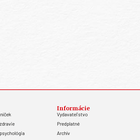
Informácie
níček
Vydavateľstvo
zdravie
Predplatné
psychológia
Archív