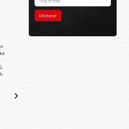
Odoberať
ni
ské
ů.
A-