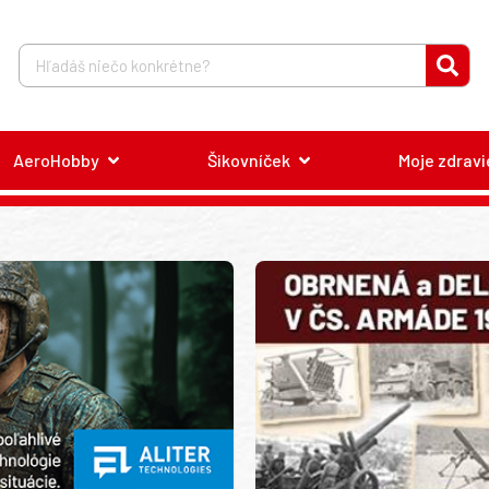
AeroHobby
Šikovníček
Moje zdravi