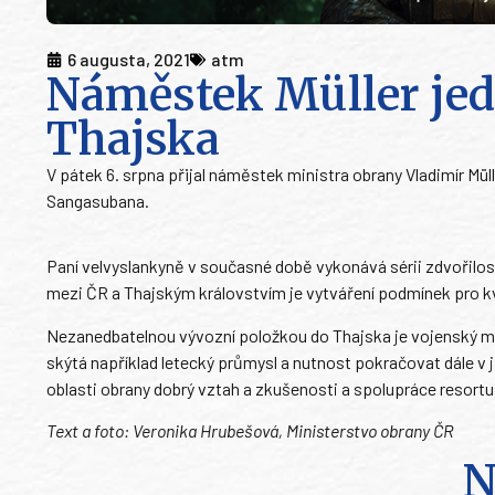
6 augusta, 2021
atm
Náměstek Müller jed
Thajska
V pátek 6. srpna přijal náměstek ministra obrany Vladimír Mü
Sangasubana.
Paní velvyslankyně v současné době vykonává sérii zdvořilos
mezi ČR a Thajským královstvím je vytváření podmínek pro k
Nezanedbatelnou vývozní položkou do Thajska je vojenský mat
skýtá například letecký průmysl a nutnost pokračovat dále v
oblasti obrany dobrý vztah a zkušenosti a spolupráce resort
Text a foto: Veronika Hrubešová, Ministerstvo obrany ČR
N