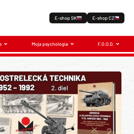
E-shop SK
E-shop CZ
e
Moja psychológia
F.O.O.D.