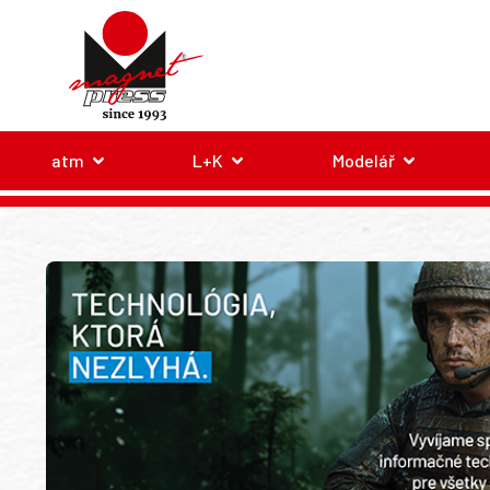
atm
L+K
Modelář