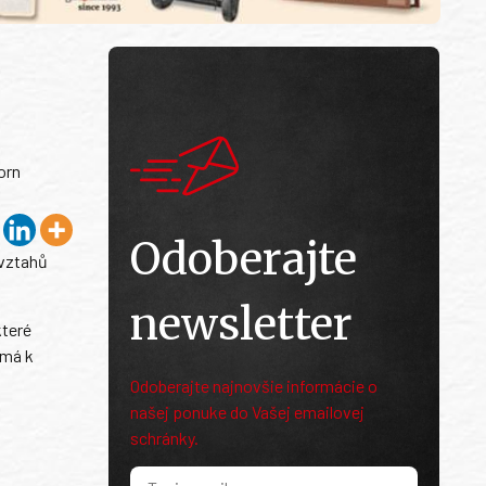
orn
Odoberajte
 vztahů
newsletter
které
 má k
Odoberajte najnovšie informácie o
našej ponuke do Vašej emailovej
schránky.