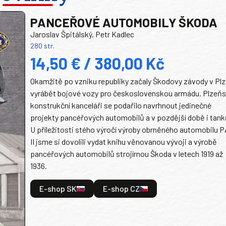
PANCEŘOVÉ AUTOMOBILY ŠKODA
Jaroslav Špitálský, Petr Kadlec
280 str.
14,50 € / 380,00 Kč
Okamžitě po vzniku republiky začaly Škodovy závody v Plz
vyrábět bojové vozy pro československou armádu. Plzeň
konstrukční kanceláři se podařilo navrhnout jedinečné
projekty pancéřových automobilů a v pozdější době i tank
U příležitosti stého výročí výroby obrněného automobilu P
II jsme si dovolili vydat knihu věnovanou vývoji a výrobě
pancéřových automobilů strojírnou Škoda v letech 1919 až
1936.
E-shop SK
E-shop CZ