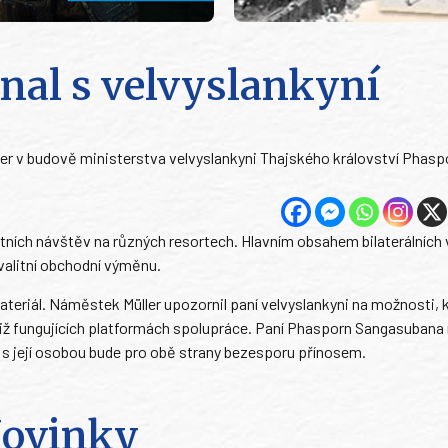
nal s velvyslankyní
ller v budově ministerstva velvyslankyni Thajského království Phasp
tních návštěv na různých resortech. Hlavním obsahem bilaterálních
valitní obchodní výměnu.
eriál. Náměstek Müller upozornil paní velvyslankyni na možnosti, 
 již fungujících platformách spolupráce. Paní Phasporn Sangasubana
u s její osobou bude pro obě strany bezesporu přínosem.
ovinky