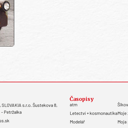
Časopisy
atm
Šikov
LOVAKIA s.r.o. Šustekova 8,
 - Petržalka
Letectví + kosmonautika
Moje 
ss.sk
Modelář
Moja 