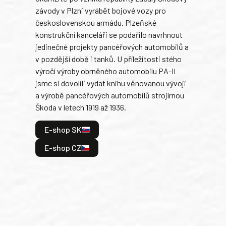
závody v Plzni vyrábět bojové vozy pro
býva
československou armádu. Plzeňské
Rusk
konstrukční kanceláři se podařilo navrhnout
armá
jedinečné projekty pancéřových automobilů a
stře
v pozdější době i tanků. U příležitosti stého
při 
výročí výroby obrněného automobilu PA-II
blíz
jsme si dovolili vydat knihu věnovanou vývoji
tank
a výrobě pancéřových automobilů strojírnou
v lé
Škoda v letech 1919 až 1936.
tak 
hrdi
E-shop SK
je: 
odeh
E-shop CZ
bitv
E
E