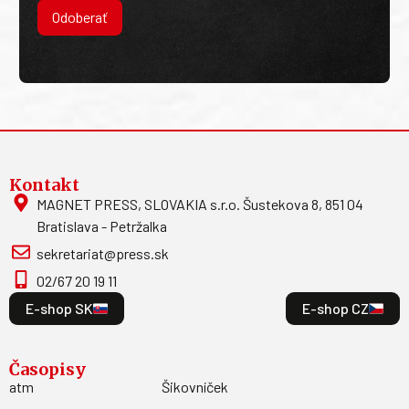
Odoberať
Kontakt
MAGNET PRESS, SLOVAKIA s.r.o. Šustekova 8, 851 04
Bratislava - Petržalka
sekretariat@press.sk
02/67 20 19 11
E-shop SK
E-shop CZ
Časopisy
atm
Šikovníček