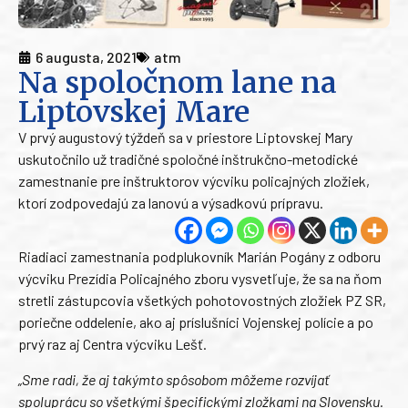
6 augusta, 2021
atm
Na spoločnom lane na
Liptovskej Mare
V prvý augustový týždeň sa v priestore Liptovskej Mary
uskutočnilo už tradičné spoločné inštrukčno-metodické
zamestnanie pre inštruktorov výcviku policajných zložiek,
ktorí zodpovedajú za lanovú a výsadkovú prípravu.
Riadiaci zamestnania podplukovník Marián Pogány z odboru
výcviku Prezídia Policajného zboru vysvetľuje, že sa na ňom
stretli zástupcovia všetkých pohotovostných zložiek PZ SR,
poriečne oddelenie, ako aj príslušníci Vojenskej polície a po
prvý raz aj Centra výcviku Lešť.
„Sme radi, že aj takýmto spôsobom môžeme rozvíjať
spoluprácu so všetkými špecifickými zložkami na Slovensku.