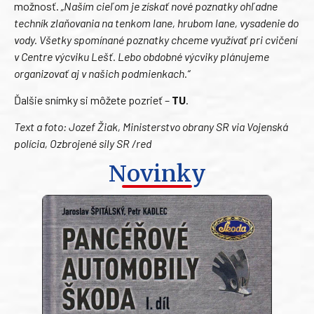
možnosť.
„Naším cieľom je získať nové poznatky ohľadne
techník zlaňovania na tenkom lane, hrubom lane, vysadenie do
vody. Všetky spomínané poznatky chceme využívať pri cvičení
v Centre výcviku Lešť. Lebo obdobné výcviky plánujeme
organizovať aj v našich podmienkach.“
Ďalšie snímky si môžete pozrieť –
TU
.
Text a foto: Jozef Žiak, Ministerstvo obrany SR via Vojenská
polícia, Ozbrojené sily SR /red
Novinky