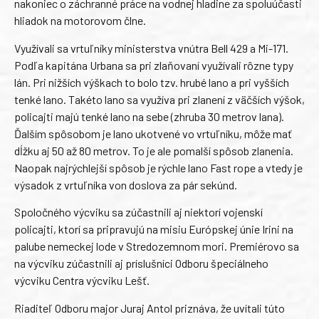
nakoniec o záchranné práce na vodnej hladine za spoluúčasti
hliadok na motorovom člne.
Využívali sa vrtuľníky ministerstva vnútra Bell 429 a Mi-171.
Podľa kapitána Urbana sa pri zlaňovaní využívali rôzne typy
lán. Pri nižších výškach to bolo tzv. hrubé lano a pri vyšších
tenké lano. Takéto lano sa využíva pri zlanení z väčších výšok,
policajti majú tenké lano na sebe (zhruba 30 metrov lana).
Ďalším spôsobom je lano ukotvené vo vrtuľníku, môže mať
dĺžku aj 50 až 80 metrov. To je ale pomalší spôsob zlanenia.
Naopak najrýchlejší spôsob je rýchle lano Fast rope a vtedy je
výsadok z vrtuľníka von doslova za pár sekúnd.
Spoločného výcviku sa zúčastnili aj niektorí vojenskí
policajti, ktorí sa pripravujú na misiu Európskej únie Irini na
palube nemeckej lode v Stredozemnom mori. Premiérovo sa
na výcviku zúčastnili aj príslušníci Odboru špeciálneho
výcviku Centra výcviku Lešť.
Riaditeľ Odboru major Juraj Antol priznáva, že uvítali túto