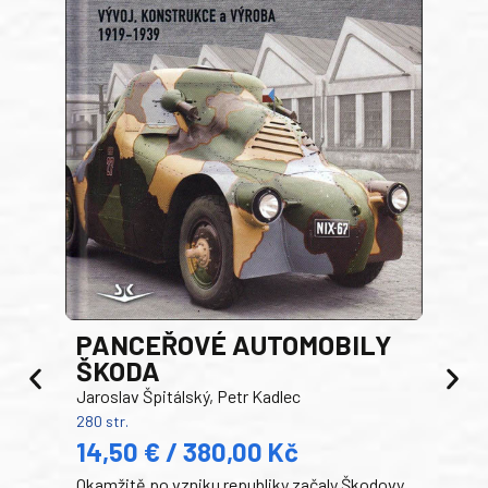
PANCEŘOVÉ AUTOMOBILY
ŠKODA
TA
Jaroslav Špitálský, Petr Kadlec
Ben
280 str.
352 s
14,50 € / 380,00 Kč
22
Okamžitě po vzniku republiky začaly Škodovy
Tank