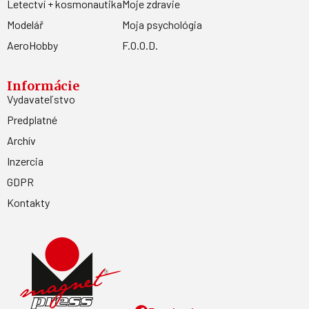
Letectví + kosmonautika
Moje zdravie
Modelář
Moja psychológia
AeroHobby
F.O.O.D.
Informácie
Vydavateľstvo
Predplatné
Archív
Inzercia
GDPR
Kontakty