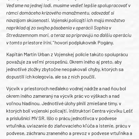
Veď sme na jednej lodi, musíme vedieť lepšie spolupracovať v
rámci domáceho krízového manažmentu, odovzdať si
navzájom skúsenosti. Vojenskí policajti ich majú množstvo
napríklad aj zo svojho pôsobenia v operácii Sophia v
Stredozemnom mori, a teraz sa pripravujú na ďalšiu operáciu
v tomto priestore Irini,“
hovorí podplukovník Pogány.
Kapitán Martin Urban z Vojenskej polície takúto spoluprácu
považuje za veľmi prospešnú. Okrem iného aj preto, aby
jednotlivé zložky zbytočne neopakovali chyby, ktorých sa
dopustili ich kolegovia, ale sa z nich poučili.
Výcvik v priestoroch neďaleko vodnej nádrže a nad ňou bol
okrem iného zameraný na výcvik prác vo výškach a nad
voľnou hladinou. Jednotlivé úlohy plnili zmiešané tímy, v
ktorých boli vojenskí policajti, inštruktori Centra výcviku Lešť
a príslušníci MV SR. Išlo o prácu jednotlivca v podvese
vrtuľníka, uviazanie do zlaňovacieho kľúča a istenie, prácu v
podvese, záchranu zraneného a prevoz v podvese vrtuľníka a