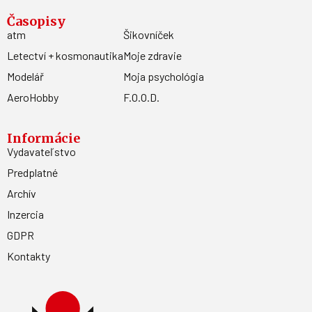
Časopisy
atm
Šikovníček
Letectví + kosmonautika
Moje zdravie
Modelář
Moja psychológia
AeroHobby
F.O.O.D.
Informácie
Vydavateľstvo
Predplatné
Archív
Inzercia
GDPR
Kontakty