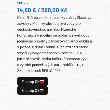
280 str.
352 s
14,50 € / 380,00 Kč
22
Okamžitě po vzniku republiky začaly Škodovy
Tank
závody v Plzni vyrábět bojové vozy pro
býva
československou armádu. Plzeňské
Rusk
konstrukční kanceláři se podařilo navrhnout
armá
jedinečné projekty pancéřových automobilů a
stře
v pozdější době i tanků. U příležitosti stého
při 
výročí výroby obrněného automobilu PA-II
blíz
jsme si dovolili vydat knihu věnovanou vývoji
tank
a výrobě pancéřových automobilů strojírnou
v lé
Škoda v letech 1919 až 1936.
tak 
hrdi
E-shop SK
je: 
odeh
E-shop CZ
bitv
E