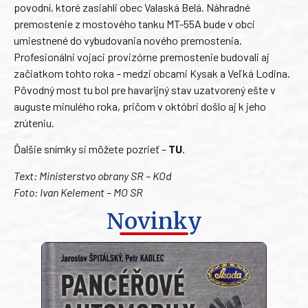
povodní, ktoré zasiahli obec Valaská Belá. Náhradné
premostenie z mostového tanku MT-55A bude v obci
umiestnené do vybudovania nového premostenia.
Profesionálni vojaci provizórne premostenie budovali aj
začiatkom tohto roka – medzi obcami Kysak a Veľká Lodina.
Pôvodný most tu bol pre havarijný stav uzatvorený ešte v
auguste minulého roka, pričom v októbri došlo aj k jeho
zrúteniu.
Ďalšie snímky si môžete pozrieť –
TU
.
Text: Ministerstvo obrany SR – KOd
Foto: Ivan Kelement – MO SR
Novinky