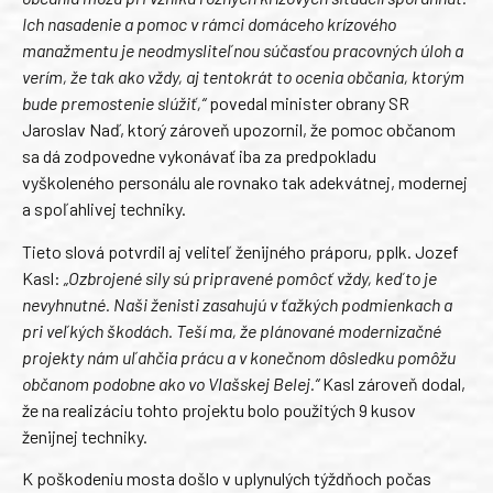
Ich nasadenie a pomoc v rámci domáceho krízového
manažmentu je neodmysliteľnou súčasťou pracovných úloh a
verím, že tak ako vždy, aj tentokrát to ocenia občania, ktorým
bude premostenie slúžiť,“
povedal minister obrany SR
Jaroslav Naď, ktorý zároveň upozornil, že pomoc občanom
sa dá zodpovedne vykonávať iba za predpokladu
vyškoleného personálu ale rovnako tak adekvátnej, modernej
a spoľahlivej techniky.
Tieto slová potvrdil aj veliteľ ženijného práporu, pplk. Jozef
Kasl:
„Ozbrojené sily sú pripravené pomôcť vždy, keď to je
nevyhnutné. Naši ženisti zasahujú v ťažkých podmienkach a
pri veľkých škodách. Teší ma, že plánované modernizačné
projekty nám uľahčia prácu a v konečnom dôsledku pomôžu
občanom podobne ako vo Vlašskej Belej.“
Kasl zároveň dodal,
že na realizáciu tohto projektu bolo použitých 9 kusov
ženijnej techniky.
K poškodeniu mosta došlo v uplynulých týždňoch počas