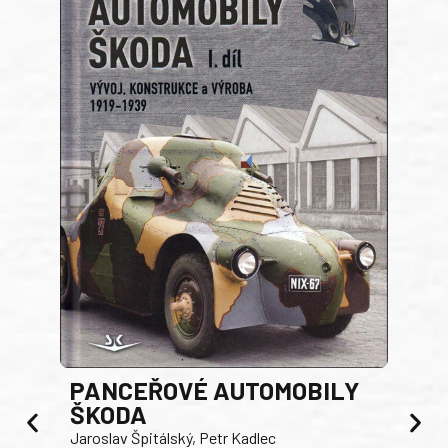
PANCEŘOVÉ AUTOMOBILY
ŠKODA
TA
Jaroslav Špitálský, Petr Kadlec
Ben