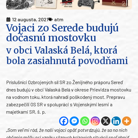
12 augusta, 2021
atm
Vojaci zo Serede budujú
dočasnú mostovku
v obci Valaská Belá, ktorá
bola zasiahnutá povodňami
Príslušníci Ozbrojených síl SR zo Ženijného práporu Sereď
dnes budujú v obci Valaská Belá v okrese Prievidza mostovku
na vodnom toku, ktorá nahradí poškodený most. Prepravu
zabezpečili OS SR v spolupráci s Vojenskými lesmi a
majetkami SR, š. p.
„Som veľmi rád, že naši vojaci opäť potvrdzujú, že sa na nich
občania môžu pri vzniku rôznych krízových situácií spoľahnúť.