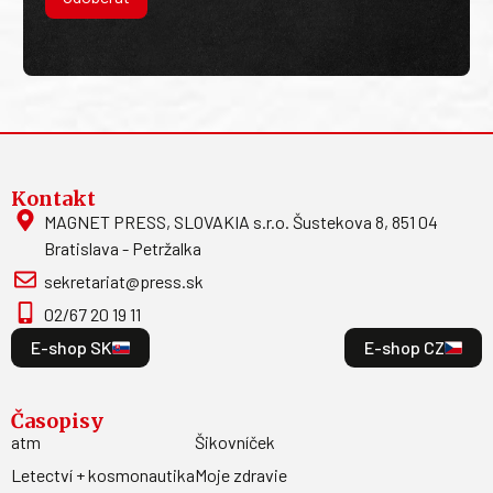
Kontakt
MAGNET PRESS, SLOVAKIA s.r.o. Šustekova 8, 851 04
Bratislava - Petržalka
sekretariat@press.sk
02/67 20 19 11
E-shop SK
E-shop CZ
Časopisy
atm
Šikovníček
Letectví + kosmonautika
Moje zdravie