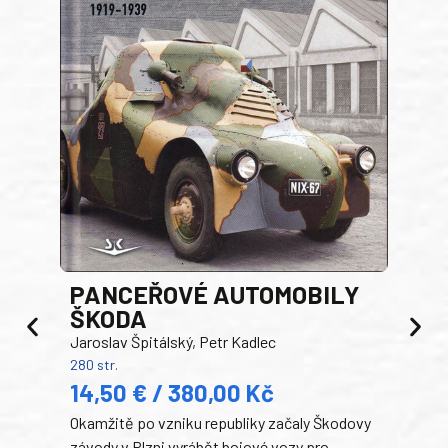
PANCEŘOVÉ AUTOMOBILY
ŠKODA
TA
Jaroslav Špitálský, Petr Kadlec
Ben
280 str.
352 s
14,50 € / 380,00 Kč
22
Okamžitě po vzniku republiky začaly Škodovy
Tank
závody v Plzni vyrábět bojové vozy pro