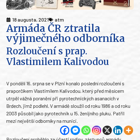
18 augusta, 2021
atm
Armáda ČR ztratila
výjimečného odborníka
Rozloučení s prap.
Vlastimilem Kalivodou
V pondělí 16. srpna se v Plzni konalo poslední rozloučení s
praporčíkem Vlastimilem Kalivodou, který před měsícem
utrpěl vážná poranění při pyrotechnických asanacích v
Brdech, jimž podlehl. V armádě sloužil od roku 1986 a od roku
2003 působil jako pyrotechnik u 15. ženijního pluku. Patřil
mezi největší odborníky na munici.
Rozloučení proběhlo za účasti rodiny, zástupců armády,