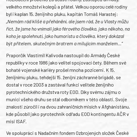
velkého množství kolegů a přátel. Velkou oporou celé rodiny
byl i kaplan 15. ženijního pluku, kapitán Tomáš Harastej:
„Nemám rád klišé a přehánění, ale jsem rád, že u Vlasty můžu
říct, že jsme ho vnímali jako férového člověka, jako někoho, na
koho je spolehnutí, jako humoristu a člověka, který dokázal
být přítelem, skutečným bratrem a milujícím manželem…“
Praporčík Vlastimil Kalivoda nastoupil do Armády České
republiky v roce 1986 jako velitel spojovací čety. Během své
bohaté vojenské kariéry prošel mnoha pozicemi. K 15.
ženijnímu pluku, tehdejší 15. ženijní záchranné brigádě, se
dostal v roce 2003 a zastával funkci velitele ženijního
pyrotechnického družstva roty EOD. Díky svému zájmu o
munici všeho druhu se stal odborníkem v této oblasti. Svoje
znalosti zúročil i na dvou zahraničních misích v Afghánistánu,
kde působil jako pyrotechnik odřadu EOD kontingentu AČR v
misi ISAF.
Ve spolupráci s Nadačním fondem Ozbrojených složek České