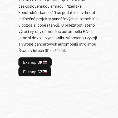
býva
československou armádu. Plzeňské
Rusk
konstrukční kanceláři se podařilo navrhnout
armá
jedinečné projekty pancéřových automobilů a
stře
v pozdější době i tanků. U příležitosti stého
při 
výročí výroby obrněného automobilu PA-II
blíz
jsme si dovolili vydat knihu věnovanou vývoji
tank
a výrobě pancéřových automobilů strojírnou
v lé
Škoda v letech 1919 až 1936.
tak 
hrdi
E-shop SK
je: 
odeh
E-shop CZ
bitv
E
E