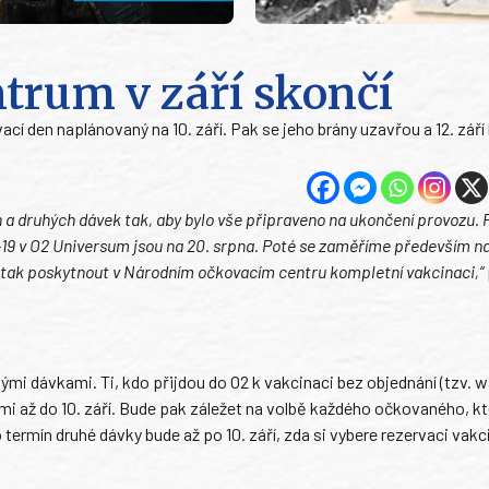
trum v září skončí
í den naplánovaný na 10. září. Pak se jeho brány uzavřou a 12. září
 a druhých dávek tak, aby bylo vše připraveno na ukončení provozu. 
d-19 v O2 Universum jsou na 20. srpna. Poté se zaměříme především n
tak poskytnout v Národním očkovacím centru kompletní vakcinaci,“
 dávkami. Ti, kdo přijdou do O2 k vakcinaci bez objednání (tzv. wa
mi až do 10. září. Bude pak záležet na volbě každého očkovaného, kt
 termín druhé dávky bude až po 10. září, zda si vybere rezervaci vak