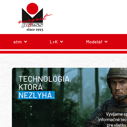
atm
L+K
Modelář