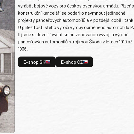
vyrábět bojové vozy pro československou armádu. Plzeň
konstrukční kanceláři se podařilo navrhnout jedinečné
projekty pancéřových automobilů a v pozdější době i tank
U příležitosti stého výročí výroby obrněného automobilu P
II jsme si dovolili vydat knihu věnovanou vývoji a výrobě
pancéřových automobilů strojírnou Škoda v letech 1919 až
1936.
E-shop SK
E-shop CZ