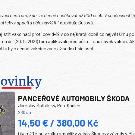
ovací centrum, kde lze denně naočkovat až 600 osob. V současnosti j
otřeby kapacitu dále navýšit,“
doplňuje Gutová.
istit vakcinaci proti covid-19 v co nejkratší době co největšímu po
mu dni (20. 8. 2021) tam aplikovali přes půl miliónu dávek vakcín. A
nci tu bylo denně vakcinováno až sedm tisíc osob.
ovinky
PANCEŘOVÉ AUTOMOBILY ŠKODA
Jaroslav Špitálský, Petr Kadlec
280 str.
14,50 € / 380,00 Kč
Okamžitě po vzniku republiky začaly Škodovy závody v Plz