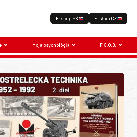
E-shop SK
E-shop CZ
e
Moja psychológia
F.O.O.D.