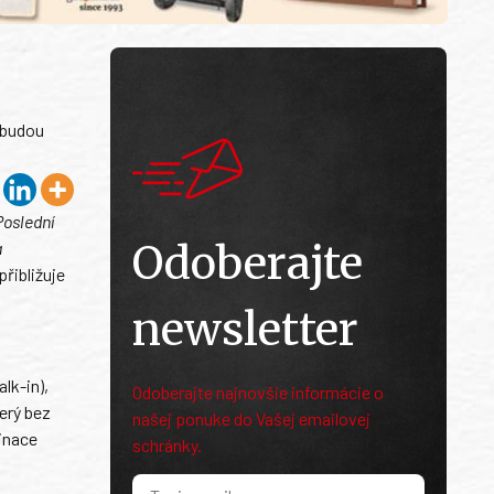
 budou
Poslední
Odoberajte
a
přibližuje
newsletter
lk-in),
Odoberajte najnovšie informácie o
erý bez
našej ponuke do Vašej emailovej
cinace
schránky.