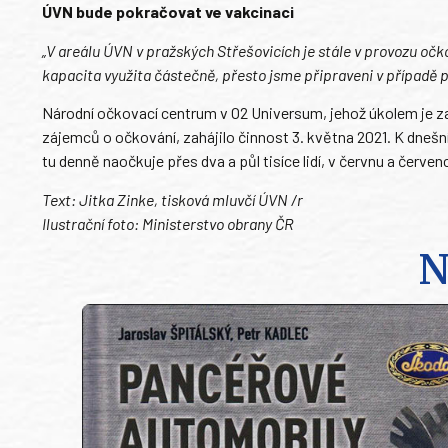
ÚVN bude pokračovat ve vakcinaci
„V areálu ÚVN v pražských Střešovicích je stále v provozu očk
kapacita využita částečně, přesto jsme připraveni v případě p
Národní očkovací centrum v O2 Universum, jehož úkolem je zaj
zájemců o očkování, zahájilo činnost 3. května 2021. K dnešní
tu denně naočkuje přes dva a půl tisíce lidí, v červnu a červe
Text: Jitka Zinke, tisková mluvčí ÚVN /r
Ilustrační foto: Ministerstvo obrany ČR
N