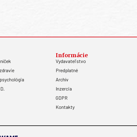
Informácie
níček
Vydavateľstvo
zdravie
Predplatné
psychológia
Archív
.D.
Inzercia
GDPR
Kontakty