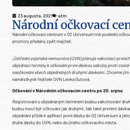
23 augusta, 2021
atm
Národní očkovací cen
Národní očkovací centrum v O2 Universum má poslední očkovac
prostory předány zpět majiteli.
„Ústřední vojenská nemocnice (ÚVN) plánuje vakcinaci prvních
objednací termíny k očkování první dávkou vakcíny proti covi
naočkování všech objednaných druhými dávkami. Chceme jim 
náměstkyně ředitele ÚVN Lenka Gutová.
Očkování v Národním očkovacím centru po 20. srpnu
Registrovaní s objednaným termínem budou vakcinováni druhými
budou moci být očkováni jak druhými, tak také prvními dávka
objednání přijde k aplikaci první dávky do O2 Universum a jeho
druhé dávky do ÚVN, nebo do jiného očkovacího místa.