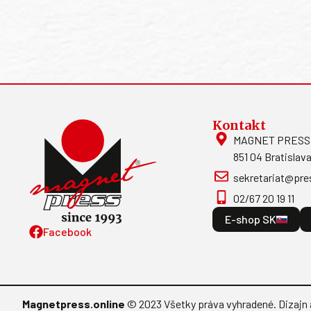
Kontakt
MAGNET PRESS, S
851 04 Bratislava
sekretariat@pre
02/67 20 19 11
E-shop SK
Facebook
Magnetpress.online
© 2023 Všetky práva vyhradené. Dizajn 