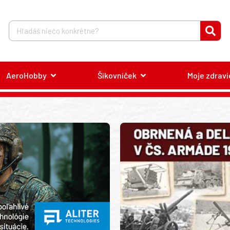
AeroHobby
Šikovníček
Moje zdravi