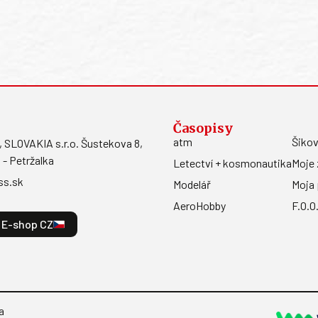
Časopisy
atm
Šikov
LOVAKIA s.r.o. Šustekova 8,
 - Petržalka
Letectví + kosmonautika
Moje 
ss.sk
Modelář
Moja 
AeroHobby
F.O.O
E-shop CZ
a