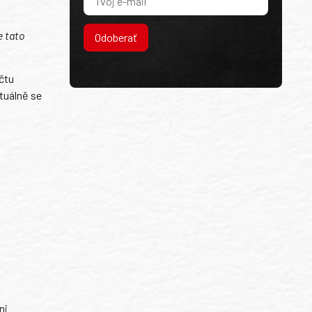
e tato
Odoberať
čtu
ktuálně se
ni