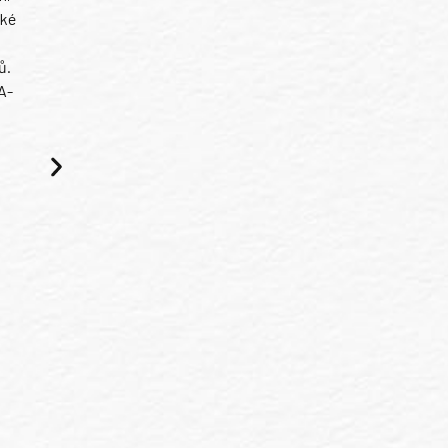
ské
ů.
A-