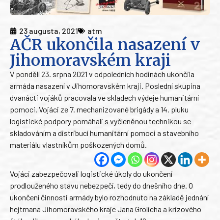
23 augusta, 2021
atm
AČR ukončila nasazení v
Jihomoravském kraji
V pondělí 23. srpna 2021 v odpoledních hodinách ukončila
armáda nasazení v Jihomoravském kraji. Poslední skupina
dvanácti vojáků pracovala ve skladech výdeje humanitární
pomoci. Vojáci ze 7. mechanizované brigády a 14. pluku
logistické podpory pomáhali s vyčleněnou technikou se
skladováním a distribucí humanitární pomoci a stavebního
materiálu vlastníkům poškozených domů.
Vojáci zabezpečovali logistické úkoly do ukončení
prodlouženého stavu nebezpečí, tedy do dnešního dne. O
ukončení činnosti armády bylo rozhodnuto na základě jednání
hejtmana Jihomoravského kraje Jana Grolicha a krizového