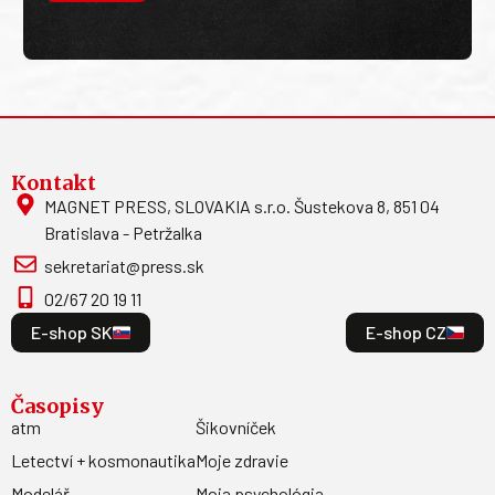
Kontakt
MAGNET PRESS, SLOVAKIA s.r.o. Šustekova 8, 851 04
Bratislava - Petržalka
sekretariat@press.sk
02/67 20 19 11
E-shop SK
E-shop CZ
Časopisy
atm
Šikovníček
Letectví + kosmonautika
Moje zdravie
Modelář
Moja psychológia