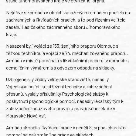
štábu Jihomoravského kraje ve čtvrtek 19. srpna.
Nejdříve se armáda v obcích zasažených tornádem podílela na
záchranných a likvidačních pracích, a to pod řízením velitele
zásahu Hasičského záchranného sboru Jihomoravského
kraje.
Nasazeni byli vojáci ze 153. ženijního praporu Olomouc s
těžkou technikou a vojáci ze 74. mechanizovaného praporu.
Armáda v místě pomáhala s likvidačními pracemi v domech s
demoličním výměrem a s odvozem odpadu na skládky.
Ozbrojené síly zřídily velitelské stanoviště, nasadily
Vojenskou policii ke střežení techniky a zabezpečení
přesunů, vyslaly příslušníky Psychologické služby k
poskytnutí psychologické pomoci, nasadily lékařský tým k
zabezpečení nouzového provozu praktického lékaře v
Moravské Nové Vsi.
Armáda ukončila likvidační práce v neděli 8. srpna, charakter
pomoci se pak změnil na práce ve skladech.