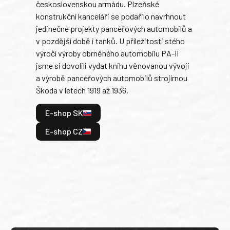
československou armádu. Plzeňské
Rusk
konstrukční kanceláři se podařilo navrhnout
armá
jedinečné projekty pancéřových automobilů a
stře
v pozdější době i tanků. U příležitosti stého
při 
výročí výroby obrněného automobilu PA-II
blíz
jsme si dovolili vydat knihu věnovanou vývoji
tank
a výrobě pancéřových automobilů strojírnou
v lé
Škoda v letech 1919 až 1936.
tak 
hrdi
E-shop SK
je: 
odeh
E-shop CZ
bitv
E
E