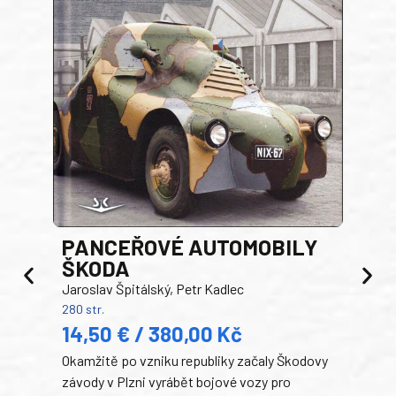
PANCEŘOVÉ AUTOMOBILY
ŠKODA
TA
Jaroslav Špitálský, Petr Kadlec
Ben
280 str.
352 s
14,50 € / 380,00 Kč
22
Okamžitě po vzniku republiky začaly Škodovy
Tank
závody v Plzni vyrábět bojové vozy pro
býva