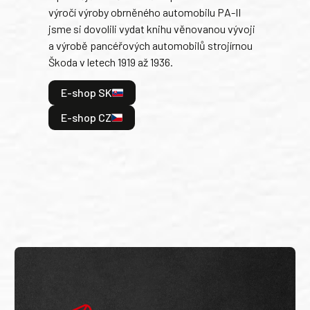
výročí výroby obrněného automobilu PA-II
blíz
jsme si dovolili vydat knihu věnovanou vývoji
tank
a výrobě pancéřových automobilů strojírnou
v lé
Škoda v letech 1919 až 1936.
tak 
hrdi
E-shop SK
je: 
odeh
E-shop CZ
bitv
E
E