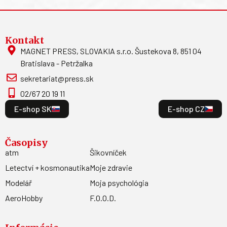
Kontakt
MAGNET PRESS, SLOVAKIA s.r.o. Šustekova 8, 851 04
Bratislava - Petržalka
sekretariat@press.sk
02/67 20 19 11
E-shop SK
E-shop CZ
Časopisy
atm
Šikovníček
Letectví + kosmonautika
Moje zdravie
Modelář
Moja psychológia
AeroHobby
F.O.O.D.