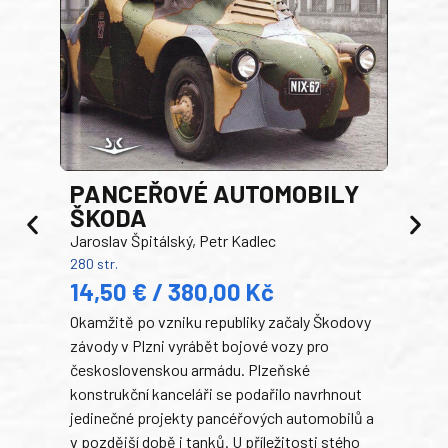
PANCEŘOVÉ AUTOMOBILY
ŠKODA
TA
Jaroslav Špitálský, Petr Kadlec
Ben
280 str.
352 s
14,50 € / 380,00 Kč
22
Okamžitě po vzniku republiky začaly Škodovy
Tank
závody v Plzni vyrábět bojové vozy pro
býva
československou armádu. Plzeňské
Rusk
konstrukční kanceláři se podařilo navrhnout
armá
jedinečné projekty pancéřových automobilů a
stře
v pozdější době i tanků. U příležitosti stého
při 