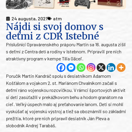
24 augusta, 2021
atm
Nájdi si svoj domov s
deťmi z CDR Istebné
Príslušníci Opravárenského práporu Martin sa 16. augusta zišli
s deťmi z Centra detí a rodiny v Istebnom. Pripravili pre nich
atraktívny program v kempe Tília Gäceľ.
Poručík Martin Kandráč spolu s desiatnikom Adamom
Košťálom a vojakom 2. st. Mariánom Chvalníkom začali s
deťmi ráno vojenskou rozcvičkou. V rámci športových aktivít
si deti zasúťažili v prekážkovom behu a hodom granátom na
cieľ. Veľký úspech malo aj preťahovanie lanom. Deti si mohli
vyskúšať aj vojenskú výstroj a tiež sa oboznámili so základmi
prežitia, ktoré pre nich pripravil desiatnik Ján Pleva a
slobodník Andrej Tarabáš.