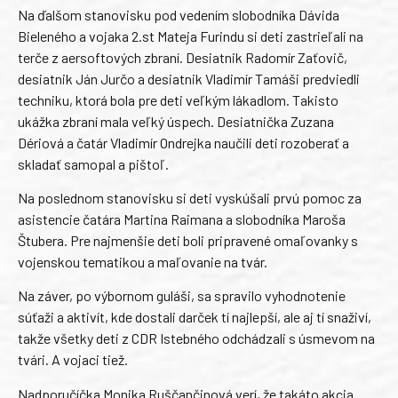
Na ďalšom stanovisku pod vedením slobodníka Dávida
Bieleného a vojaka 2.st Mateja Furindu si deti zastrieľali na
terče z aersoftových zbraní. Desiatnik Radomír Zaťovič,
desiatnik Ján Jurčo a desiatnik Vladimír Tamáši predviedli
techniku, ktorá bola pre deti veľkým lákadlom. Takisto
ukážka zbraní mala veľký úspech. Desiatnička Zuzana
Dériová a čatár Vladimír Ondrejka naučili deti rozoberať a
skladať samopal a pištoľ.
Na poslednom stanovisku si deti vyskúšali prvú pomoc za
asistencie čatára Martina Raimana a slobodníka Maroša
Štubera. Pre najmenšie deti boli pripravené omaľovanky s
vojenskou tematikou a maľovanie na tvár.
Na záver, po výbornom guláši, sa spravilo vyhodnotenie
súťaži a aktivít, kde dostali darček tí najlepší, ale aj tí snaživí,
takže všetky deti z CDR Istebného odchádzali s úsmevom na
tvári. A vojaci tiež.
Nadporučíčka Monika Ruščančinová verí, že takáto akcia