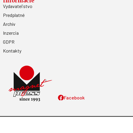
Informácie
Vydavateľstvo
Predplatné
Archív
Inzercia
GDPR
Kontakty
Facebook
Magnetpress.online
© 2023 Všetky práva vyhradené. Dizajn a
programovanie: