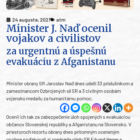
24 augusta, 2021
atm
Minister J. Naď ocenil
vojakov a civilistov
za urgentnú a úspešnú
evakuáciu z Afganistanu
Minister obrany SR Jaroslav Naď dnes udelil 33 príslušníkom a
zamestnancom Ozbrojených síl SR a 3 civilným osobám
vojenskú medailu za humanitárnu pomoc.
Ocenil ich tak za zabezpečenie úloh spojených s evakuáciou
občanov Slovenskej republiky a Afganistanu na Slovensko. V
priestoroch rezortu obrany dnes prítomným oceneným
osobne poďakovali aj predseda vlády SR Eduard Heger a