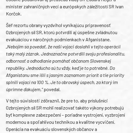
minister zahraničných veci a európskych záležitostí SR Ivan
Korčok.
Šéf rezortu obrany vyzdvihol vynikajúcu pripravenosť
Ozbrojených síl SR, ktorú potvrdili aj úspešne zvládnutou
evakuáciou v náročných podmienkach v Afganistane.
„Nebojím sa povedať, že naši vojaci dosiahli v tejto operácii
taký malý zázrak. Jednoznačne potvrdili svoju profesionalitu,
odbornosť a odhodlanie pomáhať občanom Slovenskej
republiky. Jednoducho sú tu vždy, keď je to potrebné. Do
Afganistanu sme išli s jasným zoznamom priorít a tie priority
splnili vojaci na 100 %. Je to obrovský úspech, za ktorý im
úprimne ďakujem,“
povedal.
V tejto súvislosti zdôraznil, že pre to, aby príslušníci
Ozbrojených síl SR mohli realizovať takéto výkony potrebujú
byť komplexne zabezpečení – poriadne vystrojení, vyzbrojení
modernou a spoľahlivou technikou a kvalitne vycvičení.
Operácia na evakuáciu slovenských občanov a