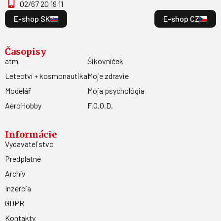
02/67 20 19 11
E-shop SK
E-shop CZ
Časopisy
atm
Šikovníček
Letectví + kosmonautika
Moje zdravie
Modelář
Moja psychológia
AeroHobby
F.O.O.D.
Informácie
Vydavateľstvo
Predplatné
Archív
Inzercia
GDPR
Kontakty