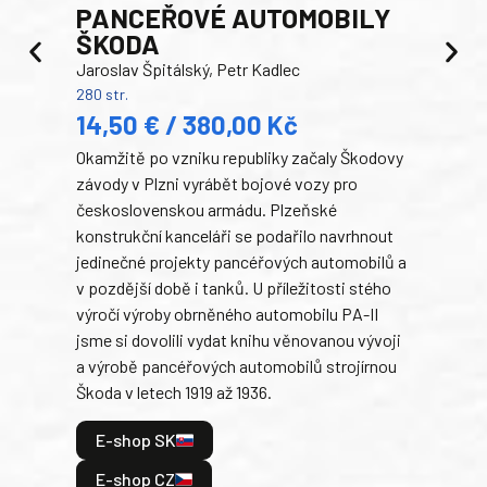
PANCEŘOVÉ AUTOMOBILY
ŠKODA
TA
Jaroslav Špitálský, Petr Kadlec
Ben
280 str.
352 s
14,50 € / 380,00 Kč
22
Okamžitě po vzniku republiky začaly Škodovy
Tank
závody v Plzni vyrábět bojové vozy pro
býva
československou armádu. Plzeňské
Rusk
konstrukční kanceláři se podařilo navrhnout
armá
jedinečné projekty pancéřových automobilů a
stře
v pozdější době i tanků. U příležitosti stého
při 
výročí výroby obrněného automobilu PA-II
blíz
jsme si dovolili vydat knihu věnovanou vývoji
tank
a výrobě pancéřových automobilů strojírnou
v lé
Škoda v letech 1919 až 1936.
tak 
hrdi
E-shop SK
je: 
odeh
E-shop CZ