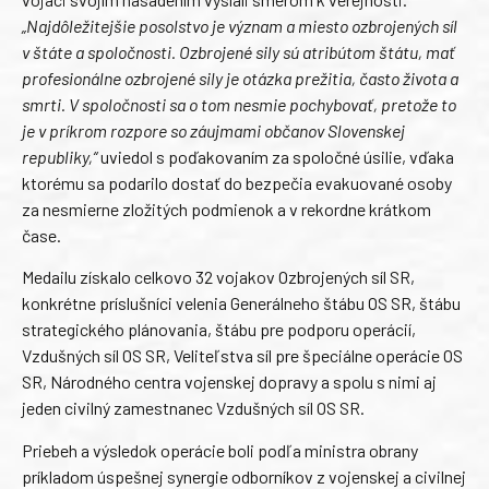
„Najdôležitejšie posolstvo je význam a miesto ozbrojených síl
v štáte a spoločnosti. Ozbrojené sily sú atribútom štátu, mať
profesionálne ozbrojené sily je otázka prežitia, často života a
smrti. V spoločnosti sa o tom nesmie pochybovať, pretože to
je v príkrom rozpore so záujmami občanov Slovenskej
republiky,“
uviedol s poďakovaním za spoločné úsilie, vďaka
ktorému sa podarilo dostať do bezpečia evakuované osoby
za nesmierne zložitých podmienok a v rekordne krátkom
čase.
Medailu získalo celkovo 32 vojakov Ozbrojených síl SR,
konkrétne príslušníci velenia Generálneho štábu OS SR, štábu
strategického plánovania, štábu pre podporu operácií,
Vzdušných síl OS SR, Veliteľstva síl pre špeciálne operácie OS
SR, Národného centra vojenskej dopravy a spolu s nimi aj
jeden civilný zamestnanec Vzdušných síl OS SR.
Priebeh a výsledok operácie boli podľa ministra obrany
príkladom úspešnej synergie odborníkov z vojenskej a civilnej