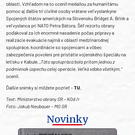
oblasti. Vzhľadom na to ocenil medailou za humanitárnu
pomoc aj ďalšie tri civilné osoby vrátane veľvyslankyne
Spojených štátov amerických na Slovensku Bridget A. Brink a
veľvyslanca pri NATO Petra Bátora. Šéf rezortu obrany
poďakoval za ich enormné nasadenie počas prípravy a
realizácie evakuácie najmä v oblasti medzinárodnej
spolupráce, koordinácie so spojencami a vôbec
zabezpečenia povolení pre pristátie vojenského špeciálu na
letisku v Kábule.
„Táto spolupráca bola pritom jednou z
podmienok úspechu celej operácie. Veľká vďaka všetkým,“
ocenil.
Ďalšie snímky si môžete pozrieť –
TU
.
Text: Ministerstvo obrany SR – KOd /r
Foto: Jakub Neubauer – MO SR
Novinky