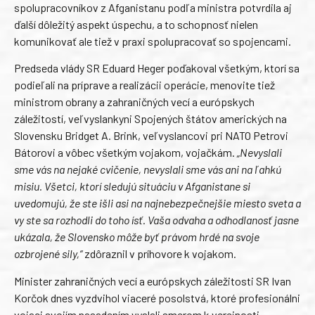
spolupracovníkov z Afganistanu podľa ministra potvrdila aj
ďalší dôležitý aspekt úspechu, a to schopnosť nielen
komunikovať ale tiež v praxi spolupracovať so spojencami.
Predseda vlády SR Eduard Heger poďakoval všetkým, ktorí sa
podieľali na príprave a realizácii operácie, menovite tiež
ministrom obrany a zahraničných vecí a európskych
záležitostí, veľvyslankyni Spojených štátov amerických na
Slovensku Bridget A. Brink, veľvyslancovi pri NATO Petrovi
Bátorovi a vôbec všetkým vojakom, vojačkám.
„Nevyslali
sme vás na nejaké cvičenie, nevyslali sme vás ani na ľahkú
misiu. Všetci, ktorí sledujú situáciu v Afganistane si
uvedomujú, že ste išli asi na najnebezpečnejšie miesto sveta a
vy ste sa rozhodli do toho ísť. Vaša odvaha a odhodlanosť jasne
ukázala, že Slovensko môže byť právom hrdé na svoje
ozbrojené sily,“
zdôraznil v príhovore k vojakom.
Minister zahraničných vecí a európskych záležitosti SR Ivan
Korčok dnes vyzdvihol viaceré posolstvá, ktoré profesionálni
vojaci svojím nasadením vyslali smerom k verejnosti.