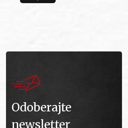
bitv
E
E
Odoberajte
newsletter