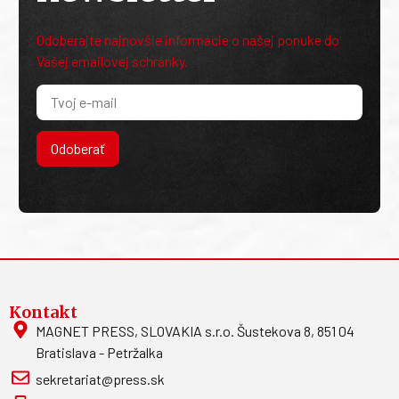
Odoberajte najnovšie informácie o našej ponuke do
Vašej emailovej schránky.
Odoberať
Kontakt
MAGNET PRESS, SLOVAKIA s.r.o. Šustekova 8, 851 04
Bratislava - Petržalka
sekretariat@press.sk