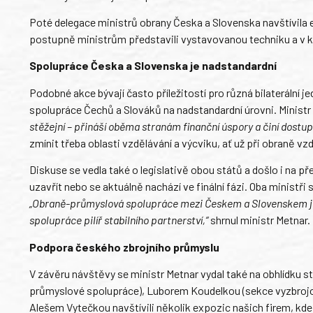
Poté delegace ministrů obrany Česka a Slovenska navštívila
postupně ministrům představili vystavovanou techniku a v krá
Spolupráce Česka a Slovenska je nadstandardní
Podobné akce bývají často příležitostí pro různá bilaterální je
spolupráce Čechů a Slováků na nadstandardní úrovni. Minist
stěžejní – přináší oběma stranám finanční úspory a činí dostu
zmínit třeba oblasti vzdělávání a výcviku, ať už při obraně v
Diskuse se vedla také o legislativě obou států a došlo i na p
uzavřít nebo se aktuálně nachází ve finální fázi. Oba ministř
„Obraně-průmyslová spolupráce mezi Českem a Slovenskem je d
spolupráce pilíř stabilního partnerství,“
shrnul ministr Metnar.
Podpora českého zbrojního průmyslu
V závěru návštěvy se ministr Metnar vydal také na obhlídk
průmyslové spolupráce), Luborem Koudelkou (sekce vyzbrojov
Alešem Vytečkou navštívili několik expozic našich firem, kde