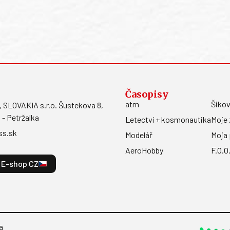
Časopisy
atm
Šikov
LOVAKIA s.r.o. Šustekova 8,
 - Petržalka
Letectví + kosmonautika
Moje 
ss.sk
Modelář
Moja 
AeroHobby
F.O.O
E-shop CZ
a