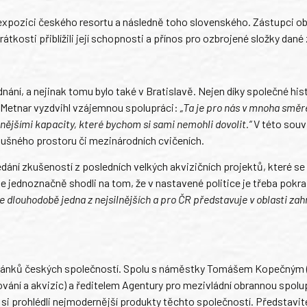
 expozici českého resortu a následně toho slovenského. Zástupci 
tkosti přiblížili její schopnosti a přínos pro ozbrojené složky dané
dnání, a nejinak tomu bylo také v Bratislavě. Nejen díky společné hist
r Metnar vyzdvihl vzájemnou spolupráci:
„Ta je pro nás v mnoha smě
pnějšími kapacity, které bychom si sami nemohli dovolit.“
V této souvi
zdušného prostoru či mezinárodních cvičeních.
ředání zkušeností z posledních velkých akvizičních projektů, které s
i se jednoznačně shodli na tom, že v nastavené politice je třeba pokr
louhodobě jedna z nejsilnějších a pro ČR představuje v oblasti zah
u stánků českých společností. Spolu s náměstky Tomášem Kopečným
ání a akvizic) a ředitelem Agentury pro mezivládní obrannou spolu
 si prohlédli nejmodernější produkty těchto společností. Představit