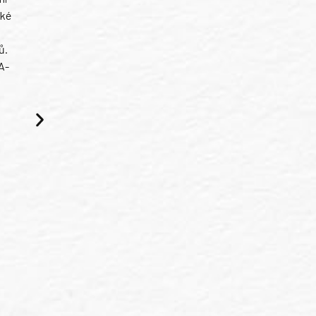
ské
ů.
A-