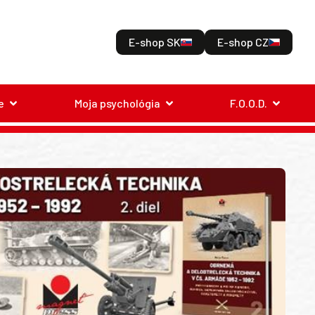
E-shop SK
E-shop CZ
e
Moja psychológia
F.O.O.D.