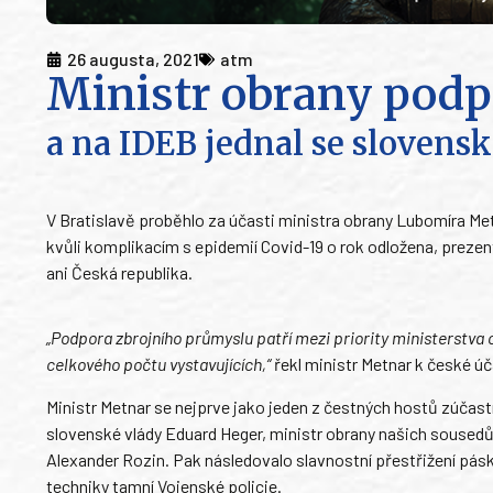
26 augusta, 2021
atm
Ministr obrany podp
a na IDEB jednal se sloven
V Bratislavě proběhlo za účasti ministra obrany Lubomíra Metn
kvůli komplikacím s epidemií Covid-19 o rok odložena, prezen
ani Česká republika.
„Podpora zbrojního průmyslu patří mezi priority ministerstva o
celkového počtu vystavujících,“
řekl ministr Metnar k české ú
Ministr Metnar se nejprve jako jeden z čestných hostů zúčastn
slovenské vlády Eduard Heger, ministr obrany našich sousedů 
Alexander Rozin. Pak následovalo slavnostní přestřižení pás
techniky tamní Vojenské policie.