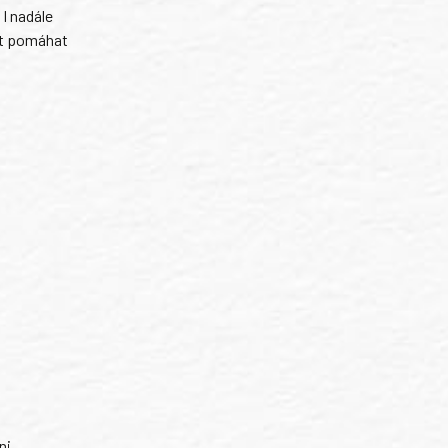
I nadále
it pomáhat
ni