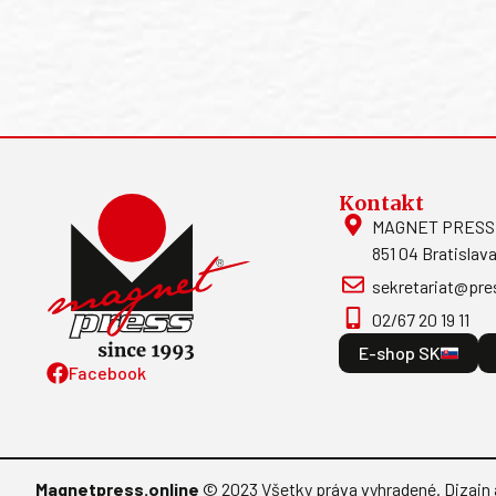
Kontakt
MAGNET PRESS, S
851 04 Bratislava
sekretariat@pre
02/67 20 19 11
E-shop SK
Facebook
Magnetpress.online
© 2023 Všetky práva vyhradené. Dizajn 