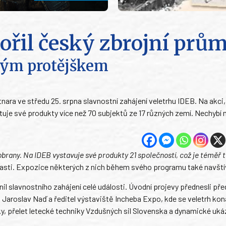
ořil český zbrojní prů
ským protějškem
ara ve středu 25. srpna slavnostní zahájení veletrhu IDEB. Na akci, 
tuje své produkty více než 70 subjektů ze 17 různých zemí. Nechybí 
brany. Na IDEB vystavuje své produkty 21 společností, což je téměř t
časti. Expozice některých z nich během svého programu také navštív
il slavnostního zahájení celé události. Úvodní projevy přednesli př
Jaroslav Naď a ředitel výstaviště Incheba Expo, kde se veletrh kon
ky, přelet letecké techniky Vzdušných sil Slovenska a dynamické uká