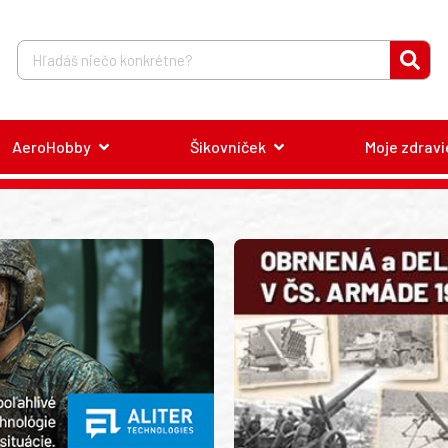
AeroHobby
Šikovníček
Moje zdravi