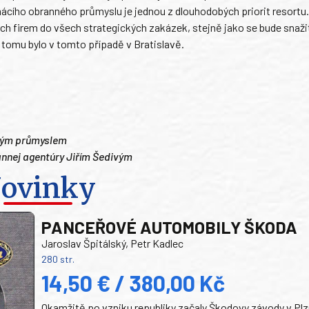
ácího obranného průmyslu je jednou z dlouhodobých priorit resortu. 
ich firem do všech strategických zakázek, stejně jako se bude snaž
o tomu bylo v tomto případě v Bratislavě.
ckým průmyslem
nnej agentúry Jiřím Šedivým
ovinky
PANCEŘOVÉ AUTOMOBILY ŠKODA
Jaroslav Špitálský, Petr Kadlec
280 str.
14,50 € / 380,00 Kč
Okamžitě po vzniku republiky začaly Škodovy závody v Plz