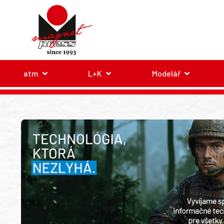
atm
L+K
Modelář