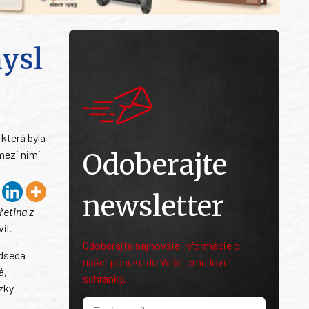
mysl
která byla
mezi nimi
Odoberajte
newsletter
řetina z
il.
Odoberajte najnovšie informácie o
edseda
našej ponuke do Vašej emailovej
á,
schránky.
zky