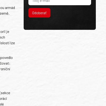
obou armád
Odoberať
 země.
orii je
rech
slosti lze
e povedlo
ačovat:
raniční
 (sekce
práci
elé