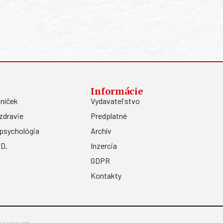
Informácie
níček
Vydavateľstvo
zdravie
Predplatné
psychológia
Archív
.D.
Inzercia
GDPR
Kontakty