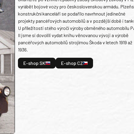
vyrábět bojové vozy pro československou armádu. Plzeň
konstrukční kanceláři se podařilo navrhnout jedinečné
projekty pancéřových automobilů a v pozdější době i tank
U příležitosti stého výročí výroby obrněného automobilu P
II jsme si dovolili vydat knihu věnovanou vývoji a výrobě
pancéřových automobilů strojírnou Škoda v letech 1919 až
1936.
E-shop SK
E-shop CZ