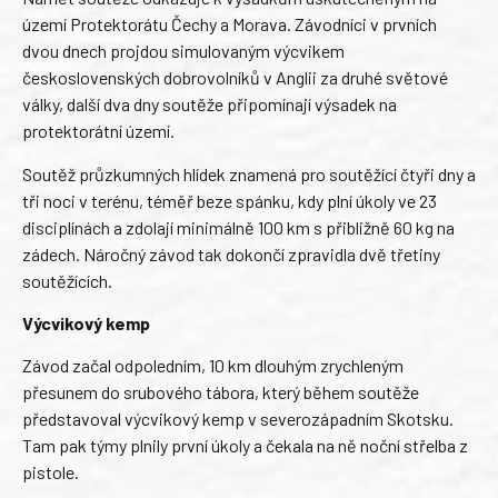
území Protektorátu Čechy a Morava. Závodníci v prvních
dvou dnech projdou simulovaným výcvikem
československých dobrovolníků v Anglii za druhé světové
války, další dva dny soutěže připomínají výsadek na
protektorátní území.
Soutěž průzkumných hlídek znamená pro soutěžící čtyři dny a
tři noci v terénu, téměř beze spánku, kdy plní úkoly ve 23
disciplínách a zdolají minimálně 100 km s přibližně 60 kg na
zádech. Náročný závod tak dokončí zpravidla dvě třetiny
soutěžících.
Výcvikový kemp
Závod začal odpoledním, 10 km dlouhým zrychleným
přesunem do srubového tábora, který během soutěže
představoval výcvikový kemp v severozápadním Skotsku.
Tam pak týmy plnily první úkoly a čekala na ně noční střelba z
pistole.