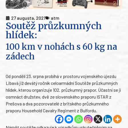
27 augusta, 2021
atm
Soutěž průzkumných
hlídek:
100 km v nohách s 60 kg na
zádech
Od pondělí 23. srpna probíhá v prostoru vojenského újezdu
Libavá již devátý ročník celoarmádní Soutěže průzkumných
hlídek, kterou organizuje 102. průzkumný prapor. Účastní se jí
osmnáct družstev, dvě ze slovenského praporu ISTAR z
Prešova a dva pozorovatelé z britského průzkumného
praporu Household Cavalry Regiment z Bulfordu.
Námět soutěže odkazuje k výsadkům uskutečněným na