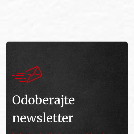
E
E
Odoberajte
newsletter