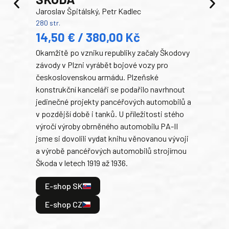
TA
Jaroslav Špitálský, Petr Kadlec
Ben
280 str.
352 s
14,50 € / 380,00 Kč
22
Okamžitě po vzniku republiky začaly Škodovy
Tank
závody v Plzni vyrábět bojové vozy pro
býva
československou armádu. Plzeňské
Rusk
konstrukční kanceláři se podařilo navrhnout
armá
jedinečné projekty pancéřových automobilů a
stře
v pozdější době i tanků. U příležitosti stého
při 
výročí výroby obrněného automobilu PA-II
blíz
jsme si dovolili vydat knihu věnovanou vývoji
tank
a výrobě pancéřových automobilů strojírnou
v lé
Škoda v letech 1919 až 1936.
tak 
hrdi
E-shop SK
je: 
odeh
E-shop CZ
bitv