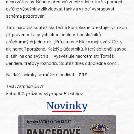
nebo zátarasy. Během přesunů zneškodnit stráže, pomocí
cvičné výbušniny zlikvidovat tanky a v noci vypracovat
schéma pozorování.
Tato náročná soutěž skutečně komplexně otestuje fyzickou
připravenost a psychickou odolnost příslušníků
průzkumných jednotek. „Průzkumné hlídky mají své vítěze,
ale nemají poražené. Každý z účastníků, který dokončil závod,
si sáhl na dno svých sil,“ vysvětluje nadrotmistr Tomáš
Jandera, traťový rozhodčí. Soutěž dnes odpoledne končí.
Na další snímky se můžete podívat –
ZDE
.
Text: Armáda ČR /r
Foto: 102. průzkumný prapor Prostějov
Novinky