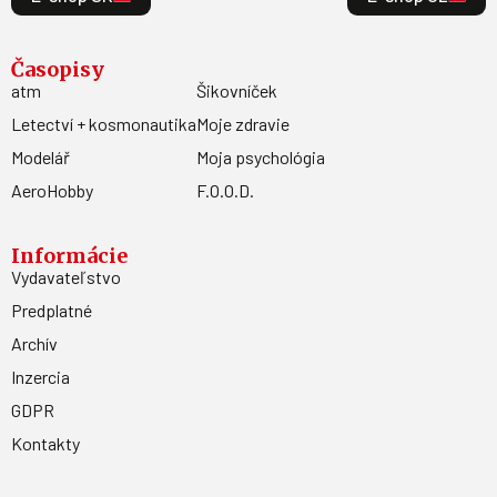
Časopisy
atm
Šikovníček
Letectví + kosmonautika
Moje zdravie
Modelář
Moja psychológia
AeroHobby
F.O.O.D.
Informácie
Vydavateľstvo
Predplatné
Archív
Inzercia
GDPR
Kontakty