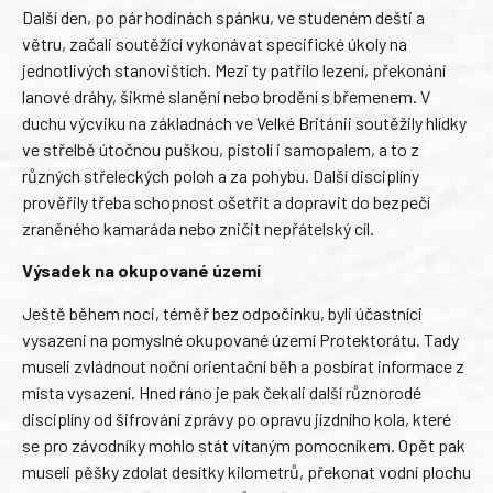
Další den, po pár hodinách spánku, ve studeném dešti a
větru, začali soutěžící vykonávat specifické úkoly na
jednotlivých stanovištích. Mezi ty patřilo lezení, překonání
lanové dráhy, šikmé slanění nebo brodění s břemenem. V
duchu výcviku na základnách ve Velké Británii soutěžily hlídky
ve střelbě útočnou puškou, pistolí i samopalem, a to z
různých střeleckých poloh a za pohybu. Další disciplíny
prověřily třeba schopnost ošetřit a dopravit do bezpečí
zraněného kamaráda nebo zničit nepřátelský cíl.
Výsadek na okupované území
Ještě během noci, téměř bez odpočinku, byli účastníci
vysazeni na pomyslné okupované území Protektorátu. Tady
museli zvládnout noční orientační běh a posbírat informace z
místa vysazení. Hned ráno je pak čekali další různorodé
disciplíny od šifrování zprávy po opravu jízdního kola, které
se pro závodníky mohlo stát vítaným pomocníkem. Opět pak
museli pěšky zdolat desítky kilometrů, překonat vodní plochu