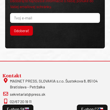
Odoberajte najnovšie informácie o našej ponuke do
Vašej emailovej schránky.
Odoberať
Kontakt
MAGNET PRESS, SLOVAKIA s.r.o. Šustekova 8, 851 04
Bratislava - Petržalka
sekretariat@press.sk
02/67 20 19 11
E-shop SK
E-shop CZ