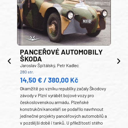
PANCEŘOVÉ AUTOMOBILY
ŠKODA
TA
Jaroslav Špitálský, Petr Kadlec
Ben
280 str.
352 s
14,50 € / 380,00 Kč
22
Okamžitě po vzniku republiky začaly Škodovy
Tank
závody v Plzni vyrábět bojové vozy pro
býva
československou armádu. Plzeňské
Rusk
konstrukční kanceláři se podařilo navrhnout
armá
jedinečné projekty pancéřových automobilů a
stře
v pozdější době i tanků. U příležitosti stého
při 