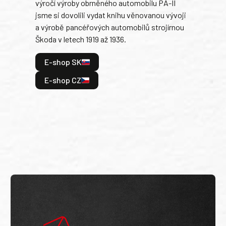
výročí výroby obrněného automobilu PA-II
blíz
jsme si dovolili vydat knihu věnovanou vývoji
tank
a výrobě pancéřových automobilů strojírnou
v lé
Škoda v letech 1919 až 1936.
tak 
hrdi
E-shop SK
je: 
odeh
E-shop CZ
bitv
E
E