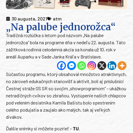
30 augusta, 2021
atm
„Na palube jednorožca“
Tradičná rozlúčka s letom pod názvom „Na palube
jednorožca“ bola na programe dňa v nedeľu 22. augusta. Táto
zážitková rodinná celodenná akcia sa konala už 10. rok v
areáli Auparku a v Sade Janka Kráľa v Bratislave.
Súčasťou programu, ktorý obsahoval množstvo atraktívnych,
no zároveň edukačných stanovíšť a aktivít, boli aj príslušníci
Čestnej stráže OS SR so svojim „showprogramom“ – ukážkou
netradičných cvikov so zbraňou. Vystúpenie našich chlapcov
pod velením desiatnika Kamila Bašistu bolo spestrením
celého podujatia a zaujalo ako malých, tak aj veľkých
divákov.
Ďalšie snímky si môžete pozrieť –
TU
.