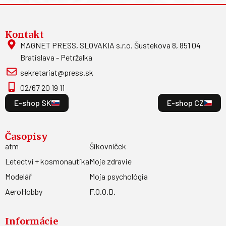
Kontakt
MAGNET PRESS, SLOVAKIA s.r.o. Šustekova 8, 851 04
Bratislava - Petržalka
sekretariat@press.sk
02/67 20 19 11
E-shop SK
E-shop CZ
Časopisy
atm
Šikovníček
Letectví + kosmonautika
Moje zdravie
Modelář
Moja psychológia
AeroHobby
F.O.O.D.
Informácie