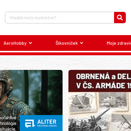
AeroHobby
Šikovníček
Moje zdravi