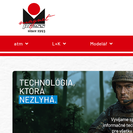
atm
L+K
Modelář