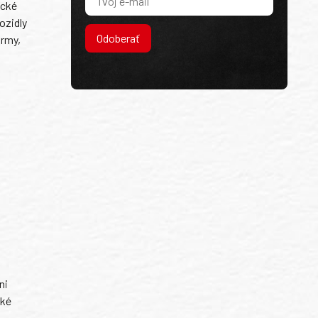
ické
ozidly
Odoberať
ormy,
ni
ské