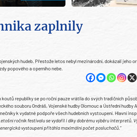
hnika zaplnily
vojenských hudeb. Přestože letos nebyl mezinárodní, dokázali jeho o
ězdy popového a operního nebe.
h koutů republiky se po roční pauze vrátila do svých tradičních působ
eckého souboru Ondráš, Vojenské hudby Olomouc a Ústřední hudby 
 tanečníky k vydatné podpoře všech hudebních vystoupení. Hlavní ins
Letošní ročník festivalu se vydařil i díky dobrému výběru interpretů. V
h energická vystoupení přitáhla maximální počet posluchačů.“