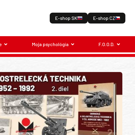
E-shop SK
E-shop CZ
e
Moja psychológia
F.O.O.D.