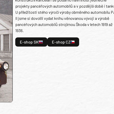
projekty pancéřových automobilů a v pozdější době i tank
U příležitosti stého výročí výroby obrněného automobilu P
II jsme si dovolili vydat knihu věnovanou vývoji a výrobě
pancéřových automobilů strojírnou Škoda v letech 1919 až
1936.
E-shop SK
E-shop CZ