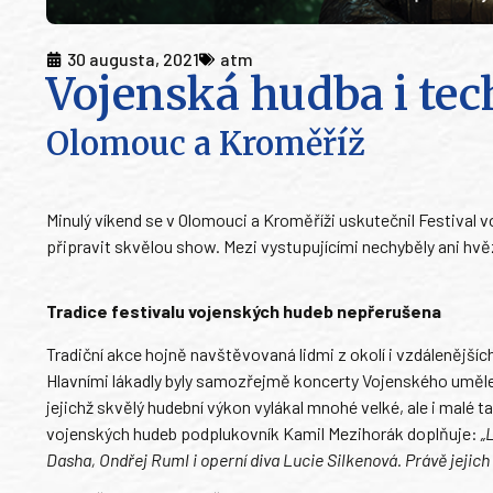
30 augusta, 2021
atm
Vojenská hudba i tec
Olomouc a Kroměříž
Minulý víkend se v Olomouci a Kroměříži uskutečnil Festival 
připravit skvělou show. Mezi vystupujícími nechyběly ani hv
Tradice festivalu vojenských hudeb nepřerušena
Tradiční akce hojně navštěvovaná lidmi z okolí i vzdálenějšíc
Hlavními lákadly byly samozřejmě koncerty Vojenského uměl
jejichž skvělý hudební výkon vylákal mnohé velké, ale i malé
vojenských hudeb podplukovník Kamil Mezihorák doplňuje:
„
Dasha, Ondřej Ruml i operní diva Lucie Silkenová. Právě jejic