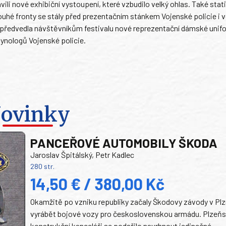
avili nové exhibiční vystoupení, které vzbudilo velký ohlas. Také stat
hé fronty se stály před prezentačním stánkem Vojenské policie i v
předvedla návštěvníkům festivalu nové reprezentační dámské unif
ynologů Vojenské policie.
ovinky
PANCEŘOVÉ AUTOMOBILY ŠKODA
Jaroslav Špitálský, Petr Kadlec
280 str.
14,50 € / 380,00 Kč
Okamžitě po vzniku republiky začaly Škodovy závody v Plz
vyrábět bojové vozy pro československou armádu. Plzeň
konstrukční kanceláři se podařilo navrhnout jedinečné