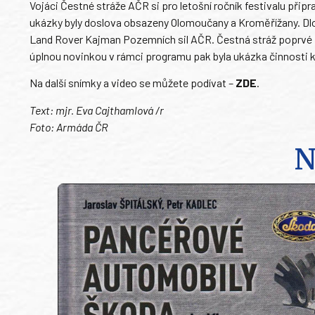
Vojáci Čestné stráže AČR si pro letošní ročník festivalu připr
ukázky byly doslova obsazeny Olomoučany a Kroměřížany. Dlou
Land Rover Kajman Pozemních sil AČR. Čestná stráž poprvé 
úplnou novinkou v rámci programu pak byla ukázka činnosti k
Na další snímky a video se můžete podívat –
ZDE
.
Text: mjr. Eva Cajthamlová /r
Foto: Armáda ČR
N