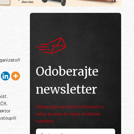
rganizátoři
Odoberajte
newsletter
išť.
AČR,
Odoberajte najnovšie informácie o
pektor
našej ponuke do Vašej emailovej
ystoupili
schránky.