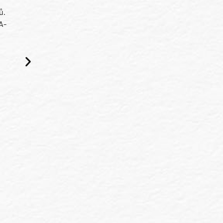
ů.
A-