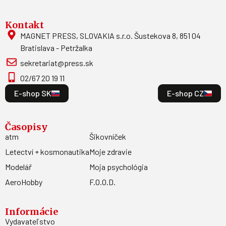
Kontakt
MAGNET PRESS, SLOVAKIA s.r.o. Šustekova 8, 851 04
Bratislava - Petržalka
sekretariat@press.sk
02/67 20 19 11
E-shop SK
E-shop CZ
Časopisy
atm
Šikovníček
Letectví + kosmonautika
Moje zdravie
Modelář
Moja psychológia
AeroHobby
F.O.O.D.
Informácie
Vydavateľstvo