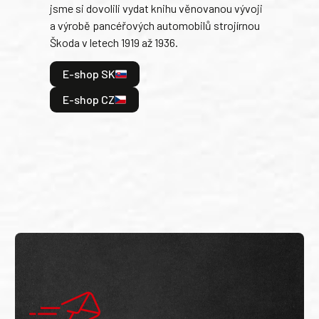
jsme si dovolili vydat knihu věnovanou vývoji
tank
a výrobě pancéřových automobilů strojírnou
v lé
Škoda v letech 1919 až 1936.
tak 
hrdi
E-shop SK
je: 
odeh
E-shop CZ
bitv
E
E