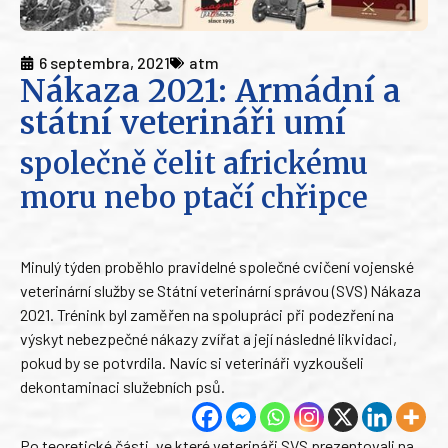
6 septembra, 2021
atm
Nákaza 2021: Armádní a
státní veterináři umí
společně čelit africkému
moru nebo ptačí chřipce
Minulý týden proběhlo pravidelné společné cvičení vojenské
veterinární služby se Státní veterinární správou (SVS) Nákaza
2021. Trénink byl zaměřen na spolupráci při podezření na
výskyt nebezpečné nákazy zvířat a její následné likvidaci,
pokud by se potvrdila. Navíc si veterináři vyzkoušeli
dekontaminaci služebních psů.
Po teoretické části, ve které veterináři SVS prezentovali na