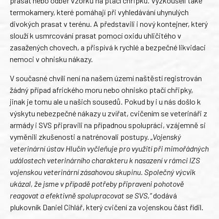
prasat nebo odběr vzorků na ptačí chřipku. Vyzkoušeli také
termokamery, které pomáhají při vyhledávání uhynulých
divokých prasat v terénu. A představili i nový kontejner, který
slouží k usmrcování prasat pomocí oxidu uhličitého v
zasažených chovech, a přispívá k rychlé a bezpečné likvidaci
nemoci v ohnisku nákazy.
V současné chvíli není na našem území naštěstí registrován
žádný případ afrického moru nebo ohnisko ptačí chřipky,
jinak je tomu ale u našich sousedů. Pokud by i u nás došlo k
výskytu nebezpečné nákazy u zvířat, cvičením se veterináři z
armády i SVS připravili na případnou spolupráci, vzájemně si
vyměnili zkušenosti a natrénovali postupy.
„Vojenský
veterinární ústav Hlučín vyčleňuje pro využití při mimořádných
událostech veterinárního charakteru k nasazení v rámci IZS
vojenskou veterinární zásahovou skupinu. Společný výcvik
ukázal, že jsme v případě potřeby připraveni pohotově
reagovat a efektivně spolupracovat se SVS,“
dodává
plukovník Daniel Cihlář, který cvičení za vojenskou část řídil.