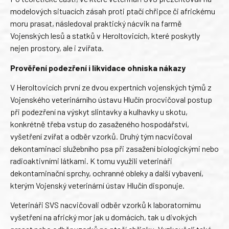
modelových situacích zásah proti ptačí chřipce či africkému
moru prasat, následoval praktický nácvik na farmě
Vojenských lesů a statků v Heroltovicích, které poskytly
nejen prostory, ale i zvířata.
Prověření podezření i likvidace ohniska nákazy
V Heroltovicích první ze dvou expertních vojenských týmů z
Vojenského veterinárního ústavu Hlučín procvičoval postup
při podezření na výskyt slintavky a kulhavky u skotu,
konkrétně třeba vstup do zasaženého hospodářství,
vyšetření zvířat a odběr vzorků. Druhý tým nacvičoval
dekontaminaci služebního psa při zasažení biologickými nebo
radioaktivními látkami. K tomu využili veterináři
dekontaminační sprchy, ochranné obleky a další vybavení,
kterým Vojenský veterinární ústav Hlučín disponuje.
Veterináři SVS nacvičovali odběr vzorků k laboratornímu
vyšetření na africký mor jak u domácích, tak u divokých