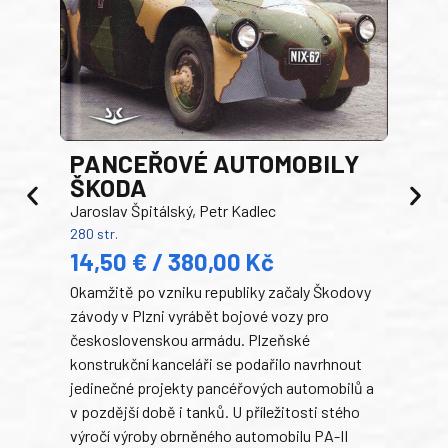
PANCEŘOVÉ AUTOMOBILY
ŠKODA
TA
Jaroslav Špitálský, Petr Kadlec
Ben
280 str.
352 s
14,50 € / 380,00 Kč
22
Okamžitě po vzniku republiky začaly Škodovy
Tank
závody v Plzni vyrábět bojové vozy pro
býva
československou armádu. Plzeňské
Rusk
konstrukční kanceláři se podařilo navrhnout
armá
jedinečné projekty pancéřových automobilů a
stře
v pozdější době i tanků. U příležitosti stého
při 
výročí výroby obrněného automobilu PA-II
blíz