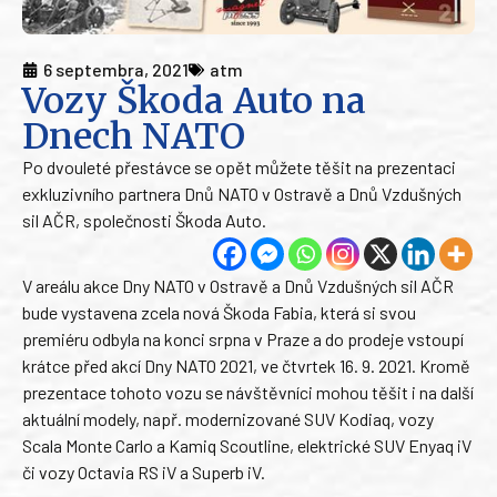
6 septembra, 2021
atm
Vozy Škoda Auto na
Dnech NATO
Po dvouleté přestávce se opět můžete těšit na prezentaci
exkluzivního partnera Dnů NATO v Ostravě a Dnů Vzdušných
sil AČR, společnosti Škoda Auto.
V areálu akce Dny NATO v Ostravě a Dnů Vzdušných sil AČR
bude vystavena zcela nová Škoda Fabia, která si svou
premiéru odbyla na konci srpna v Praze a do prodeje vstoupí
krátce před akcí Dny NATO 2021, ve čtvrtek 16. 9. 2021. Kromě
prezentace tohoto vozu se návštěvníci mohou těšit i na další
aktuální modely, např. modernizované SUV Kodiaq, vozy
Scala Monte Carlo a Kamiq Scoutline, elektrické SUV Enyaq iV
či vozy Octavia RS iV a Superb iV.