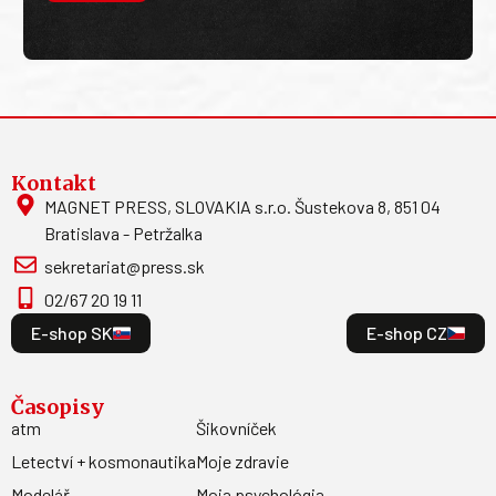
Kontakt
MAGNET PRESS, SLOVAKIA s.r.o. Šustekova 8, 851 04
Bratislava - Petržalka
sekretariat@press.sk
02/67 20 19 11
E-shop SK
E-shop CZ
Časopisy
atm
Šikovníček
Letectví + kosmonautika
Moje zdravie
Modelář
Moja psychológia