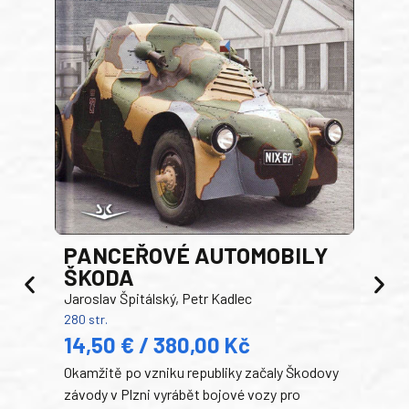
PANCEŘOVÉ AUTOMOBILY
ŠKODA
TA
Jaroslav Špitálský, Petr Kadlec
Ben
280 str.
352 s
14,50 € / 380,00 Kč
22
Okamžitě po vzniku republiky začaly Škodovy
Tank
závody v Plzni vyrábět bojové vozy pro
býva