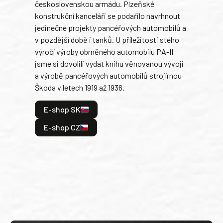
československou armádu. Plzeňské
Rusk
konstrukční kanceláři se podařilo navrhnout
armá
jedinečné projekty pancéřových automobilů a
stře
v pozdější době i tanků. U příležitosti stého
při 
výročí výroby obrněného automobilu PA-II
blíz
jsme si dovolili vydat knihu věnovanou vývoji
tank
a výrobě pancéřových automobilů strojírnou
v lé
Škoda v letech 1919 až 1936.
tak 
hrdi
E-shop SK
je: 
odeh
E-shop CZ
bitv
E
E