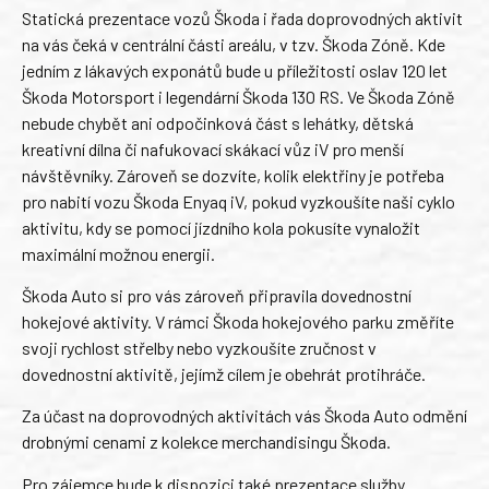
Statická prezentace vozů Škoda i řada doprovodných aktivit
na vás čeká v centrální části areálu, v tzv. Škoda Zóně. Kde
jedním z lákavých exponátů bude u příležitosti oslav 120 let
Škoda Motorsport i legendární Škoda 130 RS. Ve Škoda Zóně
nebude chybět ani odpočinková část s lehátky, dětská
kreativní dílna či nafukovací skákací vůz iV pro menší
návštěvníky. Zároveň se dozvíte, kolik elektřiny je potřeba
pro nabití vozu Škoda Enyaq iV, pokud vyzkoušíte naši cyklo
aktivitu, kdy se pomocí jízdního kola pokusíte vynaložit
maximální možnou energii.
Škoda Auto si pro vás zároveň připravila dovednostní
hokejové aktivity. V rámci Škoda hokejového parku změříte
svoji rychlost střelby nebo vyzkoušíte zručnost v
dovednostní aktivitě, jejímž cílem je obehrát protihráče.
Za účast na doprovodných aktivitách vás Škoda Auto odmění
drobnými cenami z kolekce merchandisingu Škoda.
Pro zájemce bude k dispozici také prezentace služby