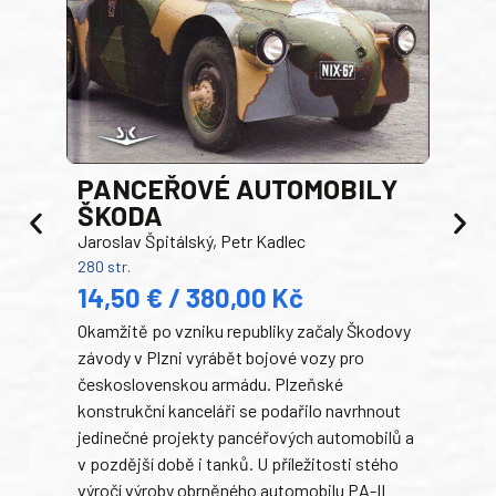
PANCEŘOVÉ AUTOMOBILY
ŠKODA
TA
Jaroslav Špitálský, Petr Kadlec
Ben
280 str.
352 s
14,50 € / 380,00 Kč
22
Okamžitě po vzniku republiky začaly Škodovy
Tank
závody v Plzni vyrábět bojové vozy pro
býva
československou armádu. Plzeňské
Rusk
konstrukční kanceláři se podařilo navrhnout
armá
jedinečné projekty pancéřových automobilů a
stře
v pozdější době i tanků. U příležitosti stého
při 
výročí výroby obrněného automobilu PA-II
blíz