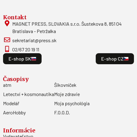
Kontakt
MAGNET PRESS, SLOVAKIA s.r.o. Šustekova 8, 851 04
Bratislava - Petržalka
sekretariat@press.sk
02/67 20 19 11
E-shop SK
E-shop CZ
Časopisy
atm
Šikovníček
Letectví + kosmonautika
Moje zdravie
Modelář
Moja psychológia
AeroHobby
F.O.O.D.
Informácie
Vydavateľstvo