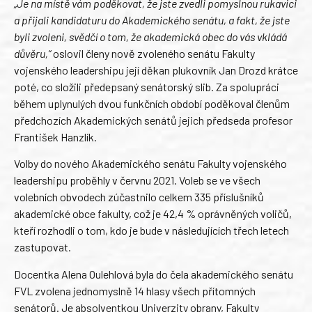
„Je na místě vám poděkovat, že jste zvedli pomyslnou rukavici
a přijali kandidaturu do Akademického senátu, a fakt, že jste
byli zvoleni, svědčí o tom, že akademická obec do vás vkládá
důvěru,“
oslovil členy nově zvoleného senátu Fakulty
vojenského leadershipu její děkan plukovník Jan Drozd krátce
poté, co složili předepsaný senátorský slib. Za spolupráci
během uplynulých dvou funkčních období poděkoval členům
předchozích Akademických senátů jejich předseda profesor
František Hanzlík.
Volby do nového Akademického senátu Fakulty vojenského
leadershipu proběhly v červnu 2021. Voleb se ve všech
volebních obvodech zúčastnilo celkem 335 příslušníků
akademické obce fakulty, což je 42,4 % oprávněných voličů,
kteří rozhodli o tom, kdo je bude v následujících třech letech
zastupovat.
Docentka Alena Oulehlová byla do čela akademického senátu
FVL zvolena jednomyslně 14 hlasy všech přítomných
senátorů. Je absolventkou Univerzity obrany, Fakulty