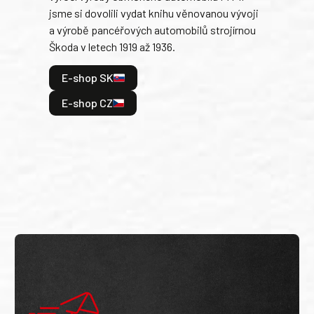
jsme si dovolili vydat knihu věnovanou vývoji
tank
a výrobě pancéřových automobilů strojírnou
v lé
Škoda v letech 1919 až 1936.
tak 
hrdi
E-shop SK
je: 
odeh
E-shop CZ
bitv
E
E