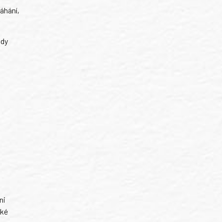
áhání,
ody
ni
ské