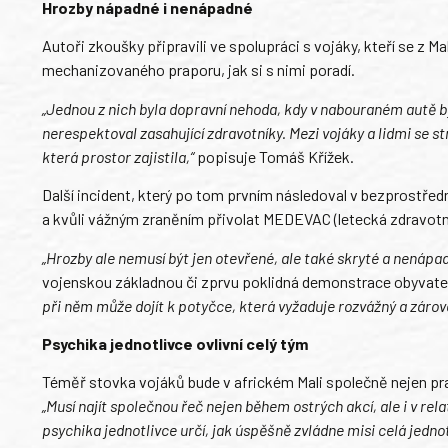
Hrozby nápadné i nenápadné
Autoři zkoušky připravili ve spolupráci s vojáky, kteří se z Ma
mechanizovaného praporu, jak si s nimi poradí.
„Jednou z nich byla dopravní nehoda, kdy v nabouraném autě byl 
nerespektoval zasahující zdravotníky. Mezi vojáky a lidmi se st
která prostor zajistila,“
popisuje Tomáš Křížek.
Další incident, který po tom prvním následoval v bezprostřed
a kvůli vážným zraněním přivolat MEDEVAC (letecká zdravotn
„Hrozby ale nemusí být jen otevřené, ale také skryté a nenápad
vojenskou základnou či zprvu poklidná demonstrace obyvat
při něm může dojít k potyčce, která vyžaduje rozvážný a zárov
Psychika jednotlivce ovlivní celý tým
Téměř stovka vojáků bude v africkém Mali společně nejen prac
„Musí najít společnou řeč nejen během ostrých akcí, ale i v rel
psychika jednotlivce určí, jak úspěšně zvládne misi celá jedno