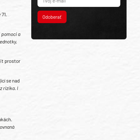
 71.
Odoberať
al pomoci a
jednotky,
it prostor
cí se nad
 rizika. I
nkách.
yrovnaná