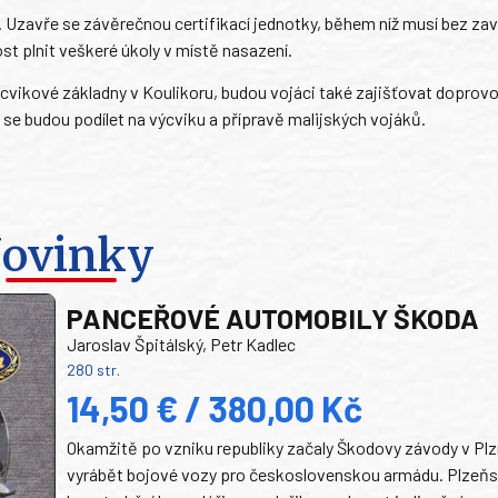
 Uzavře se závěrečnou certifikací jednotky, během níž musí bez zav
t plnit veškeré úkoly v místě nasazení.
cvikové základny v Koulikoru, budou vojáci také zajišťovat doprov
 se budou podílet na výcviku a přípravě malijských vojáků.
ovinky
PANCEŘOVÉ AUTOMOBILY ŠKODA
Jaroslav Špitálský, Petr Kadlec
280 str.
14,50 € / 380,00 Kč
Okamžitě po vzniku republiky začaly Škodovy závody v Plz
vyrábět bojové vozy pro československou armádu. Plzeň