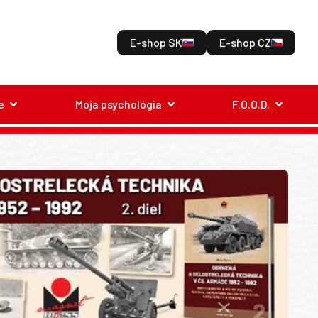
E-shop SK
E-shop CZ
e
Moja psychológia
F.O.O.D.