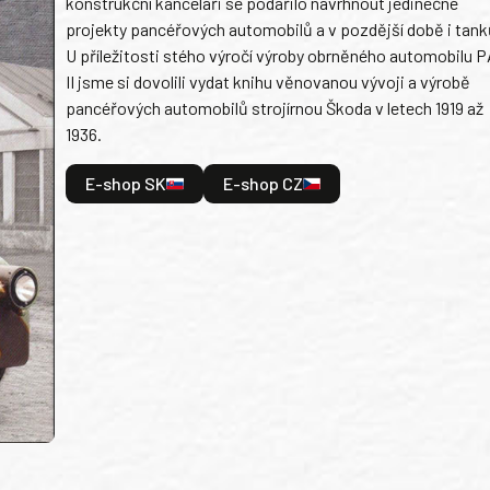
konstrukční kanceláři se podařilo navrhnout jedinečné
projekty pancéřových automobilů a v pozdější době i tank
U příležitosti stého výročí výroby obrněného automobilu P
II jsme si dovolili vydat knihu věnovanou vývoji a výrobě
pancéřových automobilů strojírnou Škoda v letech 1919 až
1936.
E-shop SK
E-shop CZ