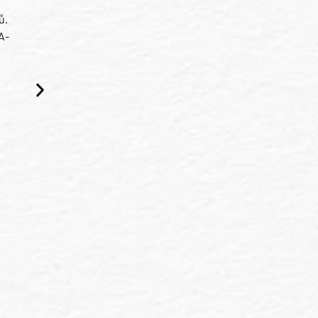
ů.
A-