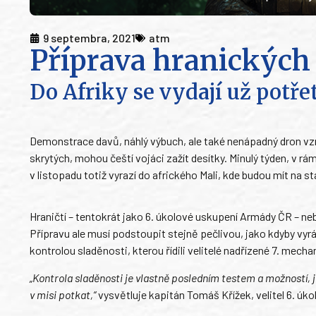
9 septembra, 2021
atm
Příprava hranických 
Do Afriky se vydají už potřet
Demonstrace davů, náhlý výbuch, ale také nenápadný dron vzn
skrytých, mohou čeští vojáci zažít desítky. Minulý týden, v r
v listopadu totiž vyrazí do afrického Mali, kde budou mít na 
Hraničtí – tentokrát jako 6. úkolové uskupení Armády ČR – n
Přípravu ale musí podstoupit stejně pečlivou, jako kdyby vyrá
kontrolou sladěnosti, kterou řídili velitelé nadřízené 7. mech
„Kontrola sladěnosti je vlastně posledním testem a možností,
v misi potkat,“
vysvětluje kapitán Tomáš Křížek, velitel 6. úk