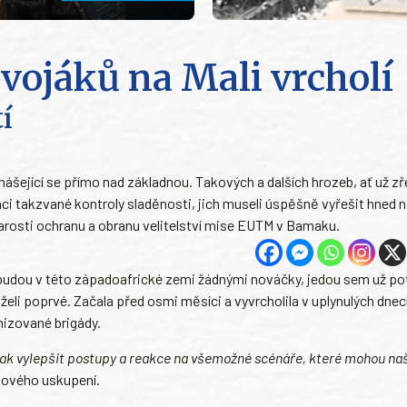
vojáků na Mali vrcholí
í
ášející se přímo nad základnou. Takových a dalších hrozeb, ať už zř
ámci takzvané kontroly sladěnosti, jich museli úspěšně vyřešit hned n
starosti ochranu a obranu velitelství mise EUTM v Bamaku.
ebudou v této západoafrické zemi žádnými nováčky, jedou sem už pot
želi poprvé. Začala před osmi měsíci a vyvrcholila v uplynulých dne
anizované brigády.
 jak vylepšit postupy a reakce na všemožné scénáře, které mohou na
olového uskupení.