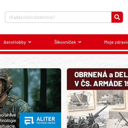
AeroHobby
Šikovníček
Moje zdravi