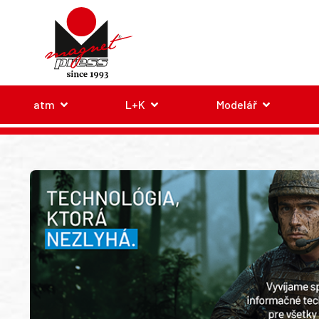
atm
L+K
Modelář