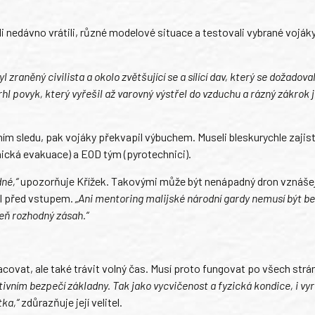
li nedávno vrátili, různé modelové situace a testovali vybrané vojáky
zraněný civilista a okolo zvětšující se a sílící dav, který se dožadov
rhl povyk, který vyřešil až varovný výstřel do vzduchu a rázný zákrok 
ním sledu, pak vojáky překvapil výbuchem. Museli bleskurychle zajist
ická evakuace) a EOD tým (pyrotechnici).
né,“
upozorňuje Křížek. Takovými může být nenápadný dron vznášejí
el před vstupem.
„Ani mentoring malijské národní gardy nemusí být bez
eň rozhodný zásah.“
ovat, ale také trávit volný čas. Musí proto fungovat po všech strá
ativním bezpečí základny. Tak jako vycvičenost a fyzická kondice, i v
tka,“
zdůrazňuje její velitel.