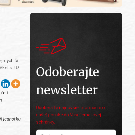
ejmých či
ěkolik. Už
Odoberajte
newsletter
řetí.
ch
Odoberajte najnovšie informácie o
našej ponuke do Vašej emailovej
ši jednotku
schránky.