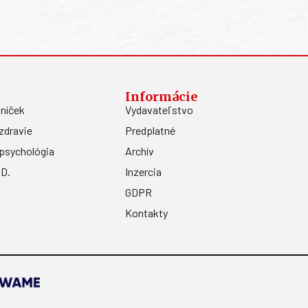
Informácie
níček
Vydavateľstvo
zdravie
Predplatné
psychológia
Archív
.D.
Inzercia
GDPR
Kontakty