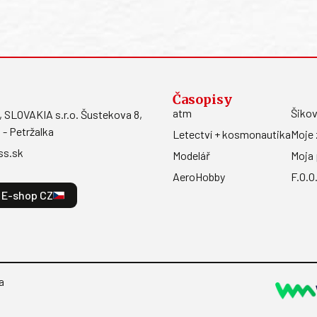
Časopisy
atm
Šikov
LOVAKIA s.r.o. Šustekova 8,
 - Petržalka
Letectví + kosmonautika
Moje 
ss.sk
Modelář
Moja 
AeroHobby
F.O.O
E-shop CZ
a