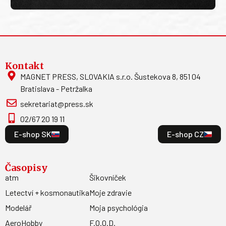
Kontakt
MAGNET PRESS, SLOVAKIA s.r.o. Šustekova 8, 851 04
Bratislava - Petržalka
sekretariat@press.sk
02/67 20 19 11
E-shop SK
E-shop CZ
Časopisy
atm
Šikovníček
Letectví + kosmonautika
Moje zdravie
Modelář
Moja psychológia
AeroHobby
F.O.O.D.