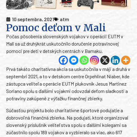
10 septembra, 2021
atm
Pomoc deťom v Mali
Počas pôsobenia slovenských vojakov v operácii EUTM v
Mali sa už druhýkrát uskutočnilo doručenie potravinovej
pomoci pre deti v detských centrách v Bamaku.
Prvá takáto charitatívna akcia sa uskutočnila v máji a druhá v
septembri 2021, a to v detskom centre Orpehlinat Niaber, kde
zástupca veliteľa operácie EUTM plukovník Jesus Martinez
Soriano spolu s ďalšími vojakmi odovzdal deťom sladkosti a
potraviny zakúpené z výťažku finančnej zbierky.
Súčasťou projektu bolo charitatívne športové podujatie a
dobrovoľná finančná zbierka. Na podujatí, ktoré organizoval
slovenský príslušník veliteľstva spolu s ďalšími kolegami sa
zúčastnilo spolu 189 vojakov a vyzbieralo sa viac, ako 617