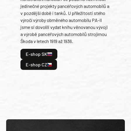
jedinečné projekty pancéřových automobilů a
stře
v pozdější době i tanků. U příležitosti stého
při 
výročí výroby obrněného automobilu PA-II
blíz
jsme si dovolili vydat knihu věnovanou vývoji
tank
a výrobě pancéřových automobilů strojírnou
v lé
Škoda v letech 1919 až 1936.
tak 
hrdi
E-shop SK
je: 
odeh
E-shop CZ
bitv
E
E