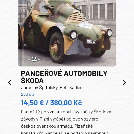
PANCEŘOVÉ AUTOMOBILY
ŠKODA
TA
Jaroslav Špitálský, Petr Kadlec
Ben
280 str.
352 s
14,50 € / 380,00 Kč
22
Okamžitě po vzniku republiky začaly Škodovy
Tank
závody v Plzni vyrábět bojové vozy pro
býva
československou armádu. Plzeňské
Rusk
konstrukční kanceláři se podařilo navrhnout
armá