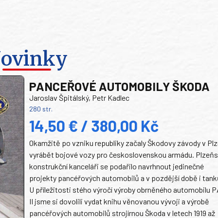
ovinky
PANCEŘOVÉ AUTOMOBILY ŠKODA
Jaroslav Špitálský, Petr Kadlec
280 str.
14,50 € / 380,00 Kč
Okamžitě po vzniku republiky začaly Škodovy závody v Plz
vyrábět bojové vozy pro československou armádu. Plzeň
konstrukční kanceláři se podařilo navrhnout jedinečné
projekty pancéřových automobilů a v pozdější době i tank
U příležitosti stého výročí výroby obrněného automobilu P
II jsme si dovolili vydat knihu věnovanou vývoji a výrobě
pancéřových automobilů strojírnou Škoda v letech 1919 až