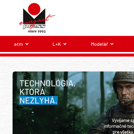
atm
L+K
Modelář