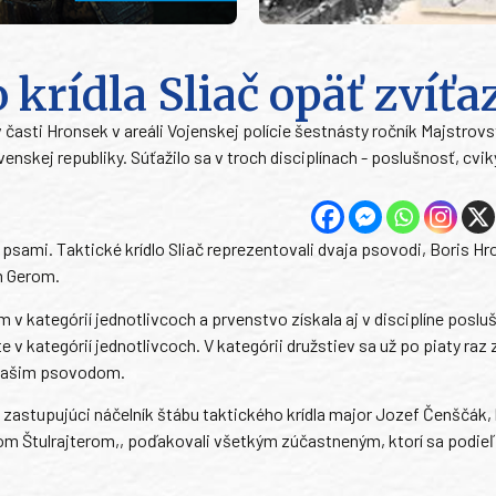
krídla Sliač opäť zvíťaz
 časti Hronsek v areáli Vojenskej polície šestnásty ročník Majstrovs
skej republiky. Súťažilo sa v troch disciplínach - poslušnosť, cvik
sami. Taktické krídlo Sliač reprezentovali dvaja psovodi, Boris Hr
m Gerom.
 kategórií jednotlivcoch a prvenstvo získala aj v disciplíne poslu
v kategórií jednotlivcoch. V kategórii družstiev sa už po piaty raz
e našim psovodom.
 zastupujúci náčelník štábu taktického krídla major Jozef Čenščák, 
 Štulrajterom,, poďakovali všetkým zúčastneným, ktorí sa podieľa