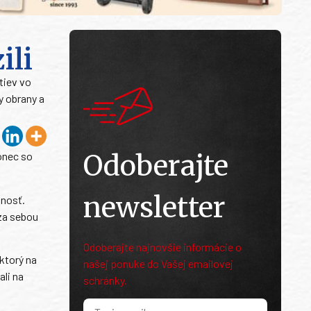
ili
tiev vo
y obrany a
Odoberajte
onec so
newsletter
šnosť.
 za sebou
Odoberajte najnovšie informácie o
ktorý na
našej ponuke do Vašej emailovej
li na
schránky.