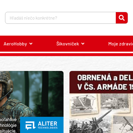
AeroHobby
Šikovníček
Moje zdravi