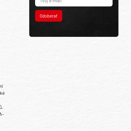
Odoberať
ni
ské
ů.
A-