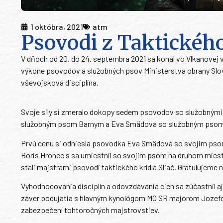
1 októbra, 2021
atm
Psovodi z Taktického 
V dňoch od 20. do 24. septembra 2021 sa konal vo Vlkanovej v
výkone psovodov a služobných psov Ministerstva obrany Sloven
vševojsková disciplína.
Svoje sily si zmeralo dokopy sedem psovodov so služobnými p
služobným psom Barnym a Eva Smädová so služobným pso
Prvú cenu si odniesla psovodka Eva Smädová so svojim psom v
Boris Hronec s sa umiestnil so svojim psom na druhom mieste 
stali majstrami psovodi taktického krídla Sliač. Gratulujem
Vyhodnocovania disciplín a odovzdávania cien sa zúčastnil aj
záver podujatia s hlavným kynológom MO SR majorom Jozefom
zabezpečení tohtoročných majstrovstiev.