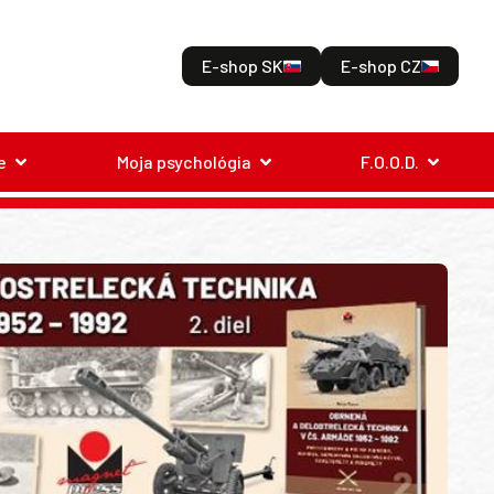
E-shop SK
E-shop CZ
e
Moja psychológia
F.O.O.D.