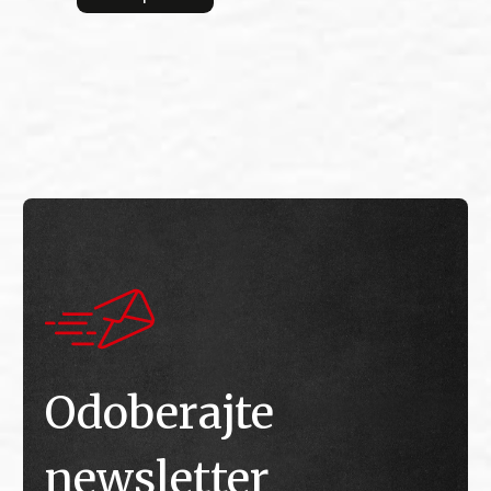
bitv
E
E
Odoberajte
newsletter