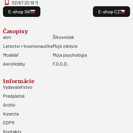
02/67 20 19 11
E-shop SK
E-shop CZ
Časopisy
atm
Šikovníček
Letectví + kosmonautika
Moje zdravie
Modelář
Moja psychológia
AeroHobby
F.O.O.D.
Informácie
Vydavateľstvo
Predplatné
Archív
Inzercia
GDPR
Kontakty