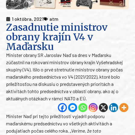
1 októbra, 2021
atm
Zasadnutie ministrov
obrany krajín V4 v
Maďarsku
Minister obrany SR Jaroslav Naď sa dnes v Maďarsku
zúčastnil na rokovaní ministrov obrany krajín Vyšehradskej
skupiny (V4). Išlo o prvé stretnutie ministrov obrany počas
maďarského predsedníctva vo V4 (2021/2022), ktoré bolo
príležitosťou na diskusiu o predstavených prioritách a
aktivitách tohto predsedníctva v oblasti obrany, ako aj o
aktuálnych otázkach v rámci NATO a EÚ.
Minister Naď pri tejto príležitosti vyjadril podporu
maďarskému predsedníctvu vo všetkých aktivitách a
podujatiach počas celého roka.
„Veríme, že toto