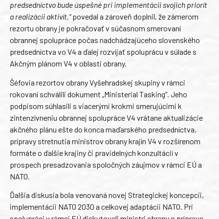
predsedníctvo bude úspešné pri implementácii svojich priorít
a realizácii aktivít,“
povedal a zároveň doplnil, že zámerom
rezortu obrany je pokračovať v súčasnom smerovaní
obrannej spolupráce počas nadchádzajúceho slovenského
predsedníctva vo V4 a ďalej rozvíjať spoluprácu v súlade s
Akčným plánom V4 v oblasti obrany.
Šéfovia rezortov obrany Vyšehradskej skupiny v rámci
rokovaní schválili dokument „Ministerial Tasking“. Jeho
podpisom súhlasili s viacerými krokmi smerujúcimi k
zintenzívneniu obrannej spolupráce V4 vrátane aktualizácie
akčného plánu ešte do konca maďarského predsedníctva,
prípravy stretnutia ministrov obrany krajín V4 v rozšírenom
formáte o ďalšie krajiny či pravidelných konzultácií v
prospech presadzovania spoločných záujmov v rámci EÚ a
NATO.
Ďalšia diskusia bola venovaná novej Strategickej koncepcii,
implementácii NATO 2030 a celkovej adaptácii NATO. Pri
spolupráci v rámci EÚ diskutovali ministri obrany o príprave