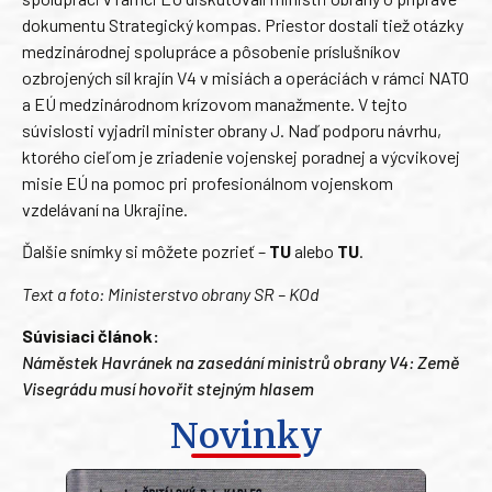
dokumentu Strategický kompas. Priestor dostali tiež otázky
medzinárodnej spolupráce a pôsobenie príslušníkov
ozbrojených síl krajín V4 v misiách a operáciách v rámci NATO
a EÚ medzinárodnom krízovom manažmente. V tejto
súvislosti vyjadril minister obrany J. Naď podporu návrhu,
ktorého cieľom je zriadenie vojenskej poradnej a výcvikovej
misie EÚ na pomoc pri profesionálnom vojenskom
vzdelávaní na Ukrajine.
Ďalšie snímky si môžete pozrieť –
TU
alebo
TU
.
Text a foto: Ministerstvo obrany SR – KOd
Súvisiaci článok:
Náměstek Havránek na zasedání ministrů obrany V4: Země
Visegrádu musí hovořit stejným hlasem
Novinky