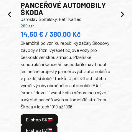
PANCEŘOVÉ AUTOMOBILY
ŠKODA
TA
Jaroslav Špitálský, Petr Kadlec
Ben
280 str.
352 s
14,50 € / 380,00 Kč
22
Okamžitě po vzniku republiky začaly Škodovy
Tank
závody v Plzni vyrábět bojové vozy pro
býva
československou armádu. Plzeňské
Rusk
konstrukční kanceláři se podařilo navrhnout
armá
jedinečné projekty pancéřových automobilů a
stře
v pozdější době i tanků. U příležitosti stého
při 
výročí výroby obrněného automobilu PA-II
blíz
jsme si dovolili vydat knihu věnovanou vývoji
tank
a výrobě pancéřových automobilů strojírnou
v lé
Škoda v letech 1919 až 1936.
tak 
hrdi
E-shop SK
je: 
odeh
E-shop CZ