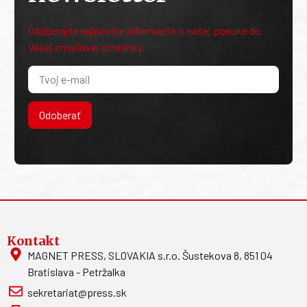
Odoberajte najnovšie informácie o našej ponuke do
Vašej emailovej schránky.
Odoberať
Kontakt
MAGNET PRESS, SLOVAKIA s.r.o. Šustekova 8, 851 04
Bratislava - Petržalka
sekretariat@press.sk